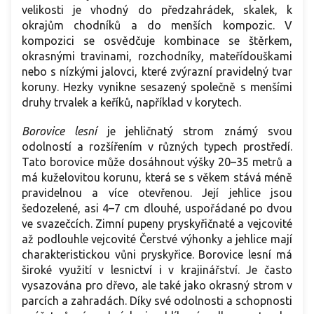
velikosti je vhodný do předzahrádek, skalek, k
okrajům chodníků a do menších kompozic. V
kompozici se osvědčuje kombinace se štěrkem,
okrasnými travinami, rozchodníky, mateřídouškami
nebo s nízkými jalovci, které zvýrazní pravidelný tvar
koruny.
Hezky
vynikne sesazený společně s menšími
druhy trvalek a keříků, například v korytech.
Borovice lesní
je
jehličnatý strom známý svou
odolností a rozšířením v různých typech prostředí.
Tato borovice může dosáhnout výšky 20–35 metrů a
má kuželovitou korunu, která se s věkem stává méně
pravidelnou a více otevřenou. Její jehlice jsou
šedozelené, asi 4–7 cm dlouhé, uspořádané po dvou
ve svazečcích. Zimní pupeny pryskyřičnaté a vejcovité
až podlouhle vejcovité Čerstvé výhonky a jehlice mají
charakteristickou vůni pryskyřice. Borovice lesní má
široké využití v lesnictví i v krajinářství. Je často
vysazována pro dřevo, ale také jako okrasný strom v
parcích a zahradách. Díky své odolnosti a schopnosti