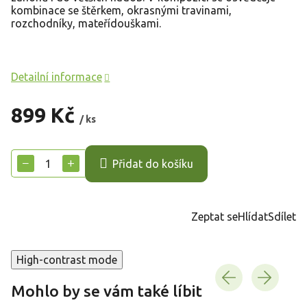
kombinace se štěrkem, okrasnými travinami,
rozchodníky, mateřídouškami.
Detailní informace
899 Kč
/ ks
Měrná
cena:
−
+
Přidat do košíku
Zeptat se
Hlídat
Sdílet
High-contrast mode
Mohlo by se vám také líbit