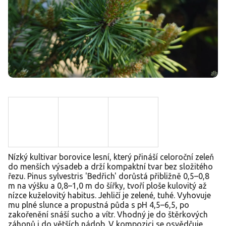
Nízký kultivar borovice lesní, který přináší celoroční zeleň
do menších výsadeb a drží kompaktní tvar bez složitého
řezu. Pinus sylvestris 'Bedřich' dorůstá přibližně 0,5–0,8
m na výšku a 0,8–1,0 m do šířky, tvoří ploše kulovitý až
nízce kuželovitý habitus. Jehličí je zelené, tuhé. Vyhovuje
mu plné slunce a propustná půda s pH 4,5–6,5, po
zakořenění snáší sucho a vítr. Vhodný je do štěrkových
záhonů i do větších nádob. V kompozici se osvědčuje