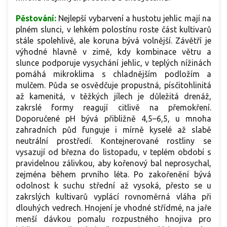
Pěstování:
Nejlepší vybarvení a hustotu jehlic mají na
plném slunci, v lehkém polostínu roste část kultivarů
stále spolehlivě, ale koruna bývá volnější. Závětří je
výhodné hlavně v zimě, kdy kombinace větru a
slunce podporuje vysychání jehlic, v teplých nížinách
pomáhá mikroklima s chladnějším podložím a
mulčem. Půda se osvědčuje propustná, písčitohlinitá
až kamenitá, v těžkých jílech je důležitá drenáž,
zakrslé formy reagují citlivě na přemokření.
Doporučené pH bývá přibližně 4,5–6,5, u mnoha
zahradních půd funguje i mírně kyselé až slabě
neutrální prostředí. Kontejnerované rostliny se
vysazují od března do listopadu, v teplém období s
pravidelnou zálivkou, aby kořenový bal neprosychal,
zejména během prvního léta. Po zakořenění bývá
odolnost k suchu střední až vysoká, přesto se u
zakrslých kultivarů vyplácí rovnoměrná vláha při
dlouhých vedrech. Hnojení je vhodné střídmé, na jaře
menší dávkou pomalu rozpustného hnojiva pro