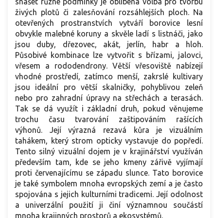
snášet různé podmínky je oblíbená volba pro tvorbu
živých plotů či zalesňování rozsáhlejších ploch. Na
otevřených prostranstvích vytváří borovice lesní
obvykle malebné koruny a skvěle ladí s listnáči, jako
jsou duby, dřezovec, akát, jerlín, habr a hloh.
Působivé kombinace lze vytvořit s břízami, jalovci,
vřesem a rododendrony. Větší vřesoviště nabízejí
vhodné prostředí, zatímco menší, zakrslé kultivary
jsou ideální pro větší skalničky, pohyblivou zeleň
nebo pro zahradní úpravy na střechách a terasách.
Tak se dá využít i základní druh, pokud věnujeme
trochu času tvarování zaštipováním rašících
výhonů. Její výrazná rezavá kůra je vizuálním
tahákem, který strom opticky vystavuje do popředí.
Tento silný vizuální dojem je v krajinářství využíván
především tam, kde se jeho kmeny zářivě vyjímají
proti červenajícímu se západu slunce. Tato borovice
je také symbolem mnoha evropských zemí a je často
spojována s jejich kulturními tradicemi. Její odolnost
a univerzální použití ji činí významnou součástí
mnoha krajinných prostorů a ekosystémů.