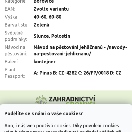
Kategorie
:
Borovice
EAN
:
Zvolte variantu
Výška
:
40-60
,
60-80
Barva listu
:
Zelená
Světelné
Slunce
,
Polostín
podmínky
:
Návod na
Návod na pěstování jehličnanů - /navody-
pěstování
:
na-pestovani-jehlicnanu/
Balení
:
kontejner
Plant
A: Pinus B: CZ-4282 C: 26/FP/0018 D: CZ
Passport
:
Z
á
p
a
Podělíte se s námi o vaše cookies?
t
Vše o nákupu
í
Ano, i náš web používá cookies. Díky povolení cookies