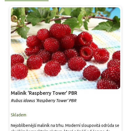
Maliník 'Raspberry Tower' PBR
P
'
Rubus idaeus 'Raspberry Tower' PBR
C
Skladem
S
Nejoblíbenější maliník na trhu. Moderní sloupovitá odrůda se
M