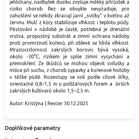
jehličnany, nadbytek dusíku zvyšuje měkký přírůstek a
riziko chorob. Řez se obvykle nevyžaduje, pro
zahuštění se někdy zkracují jarní „svíčky“ v květnu až
červnu. Mulč z kůry stabilizuje vlhkost i teplotu půdy.
Pěstování v nádobě je časté, potřebná je drenážní
vrstva, propustný substrát a zimní ochrana nádoby
proti promrznutí kořenů, při oblevě se hlídá vlhkost.
Mrazuvzdornost zakrslých borovic bývá vysoká,
okolo -30°C, rizikem je spíše zimní vysychání a
přemokření. Ze škůdců se mohou objevit svilušky a
mšice při suchu, z chorob sypavky a kořenové hniloby
v těžké půdě. Rozestupy se volí podle cílové šířky,
orientačně 0,8–1,5 m u polštářových forem a širších
zakrslých kultivarů okolo 1,5–2,5 m.
Autor: Kristýna | Revize: 30.12.2025
Doplňkové parametry