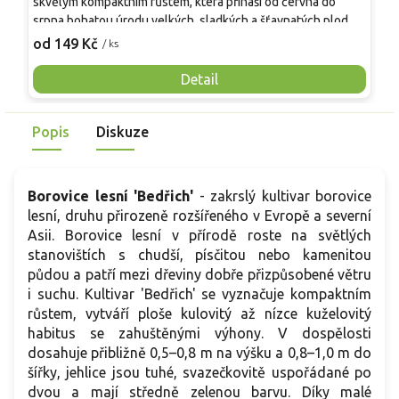
skvělým kompaktním růstem, která přináší od června do
A
srpna bohatou úrodu velkých, sladkých a šťavnatých plodů.
v
Pevné vzpřímené výhony tvoří elegantní habitus bez
j
od 149 Kč
o
/ ks
nutnosti opory, ideální pro nádoby, balkony i malé zahrady.
n
Mrazuvzdornost do −25 °C a spolehlivá vitalita z něj dělají
V
Detail
skvělou volbu pro každého pěstitele.
Popis
Diskuze
Borovice lesní 'Bedřich'
- zakrslý kultivar borovice
lesní, druhu přirozeně rozšířeného v Evropě a severní
Asii. Borovice lesní v přírodě roste na světlých
stanovištích s chudší, písčitou nebo kamenitou
půdou a patří mezi dřeviny dobře přizpůsobené větru
i suchu. Kultivar 'Bedřich' se vyznačuje kompaktním
růstem, vytváří ploše kulovitý až nízce kuželovitý
habitus se zahuštěnými výhony. V dospělosti
dosahuje přibližně 0,5–0,8 m na výšku a 0,8–1,0 m do
šířky, jehlice jsou tuhé, svazečkovitě uspořádané po
dvou a mají středně zelenou barvu. Díky malé