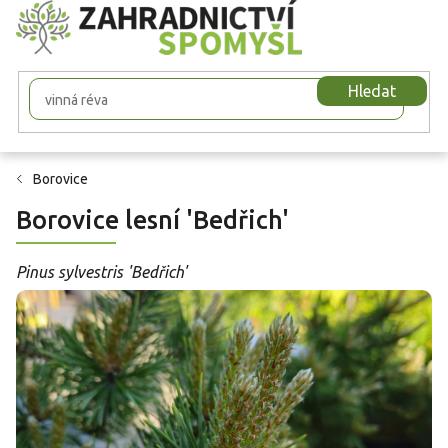
Přejít
na
obsah
Hledat
Borovice
Borovice lesní 'Bedřich'
Pinus sylvestris 'Bedřich'