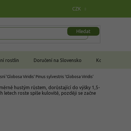
CZK
Hledat
í rostlin
Doručení na Slovensko
Kontakt
sní 'Globosa Viridis'
Pinus sylvestris 'Globosa Viridis'
měrně hustým růstem, dorůstající do výšky 1,5-
ch letech roste spíše kulovitě, později se začne