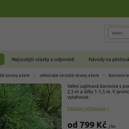
Nejčastější otázky a odpovědi
Návody na pěstován
tlé stromy a keře
Jehličnaté vzrostlé stromy a keře
Borovice le
Velmi zajímavá borovice s po
2,5 m a šířky 1-1,5 m. V první
vytahovat.
Detailní informace
od
799 Kč
/ ks