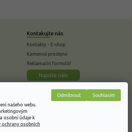
Kontakujte nás
Kontakty - E-shop
Kamenná prodejna
Reklamační formulář
n
Napište nám
Odmítnout
Souhlasím
žení našeho webu.
marketingovým
a osobní údaje k
 ochrany osobních