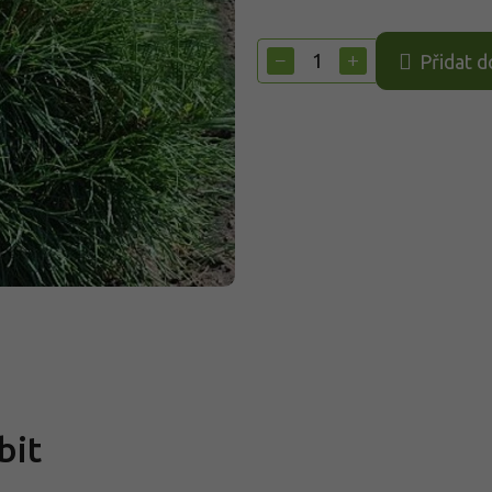
Měrná
cena:
−
+
Přidat d
bit