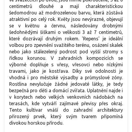
centimetrů dlouhé a mají charakteristickou
šedomodrou až modrozelenou barvu, která zůstává
atraktivní po celý rok. Květy jsou nevýrazné, objevují
se v květnu a červnu, následovány drobnými
šedohnědými šiškami o velikosti 3 až 7 centimetrů,
které dozrávají druhým rokem. 'Repens' je ideální
volbou pro zpevnění svažitého terénu, osázení skalek
nebo jako stálezelený podrost pod vyšší stromy s
řídkou korunou. V zahradních kompozicích se
výborně doplňuje s vřesy, vřesovci nebo nízkými
travami, jako je kostřava. Díky své odolnosti je
vhodná i pro městské výsadby a průmyslové zóny.
Rostlina nevylučuje žádné jedovaté látky, je tedy
bezpečná pro děti a domácí zvířata. Uplatnění najde i
v korytech nebo velkých venkovních nádobách na
terasách, kde vytváří zajímavé převisy přes okraj.
Tento kultivar vnáší do zahradní architektury
přirozený prvek, který svým tvarem připomíná
divokou horskou přírodu.