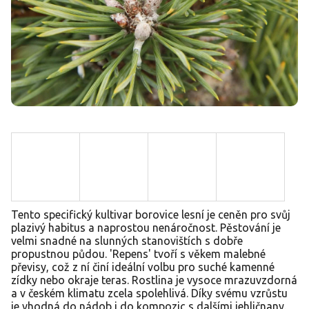
Tento specifický kultivar borovice lesní je ceněn pro svůj
plazivý habitus a naprostou nenáročnost. Pěstování je
velmi snadné na slunných stanovištích s dobře
propustnou půdou. 'Repens' tvoří s věkem malebné
převisy, což z ní činí ideální volbu pro suché kamenné
zídky nebo okraje teras. Rostlina je vysoce mrazuvzdorná
a v českém klimatu zcela spolehlivá. Díky svému vzrůstu
je vhodná do nádob i do kompozic s dalšími jehličnany.