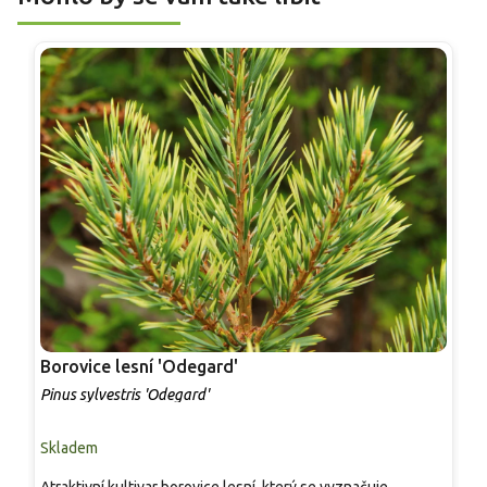
Borovice lesní 'Odegard'
B
Pinus sylvestris 'Odegard'
P
Skladem
S