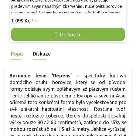
Atraktivní kultivar borovice lesní, který se vyznačuje
Z
především svým nápadným zbarvením . Kuželovitá borovice
k
se smetanově žlutými konci výhonů na jaře. Kultivar borovice
l
lesní roste velmi pomalu a drží úhledný tvar, v dospělosti
1 099 Kč
/ ks
d
o
přibližně 2 m na výšku a 1–1,2 m do šířky. Nejvýraznější je v
5
dubnu a květnu, kdy nové přírůstky zesvětlují korunu, v létě
Do košíku
k
přecházejí do zelenožluté. Uplatňuje se jako solitéra do
s
menších zahrad i k modernímu domu. Vyhovuje mu plné
n
slunce a propustná půda, pH zhruba 4,5–7,5.
Popis
Diskuze
Mrazuvzdornost vyzrálých rostlin bývá do −30 °C.
Borovice lesní 'Repens'
- specifický kultivar
domácího druhu borovice, který se od původní
formy odlišuje svým poléhavým až plazivým růstem.
Tento jehličnan je původem z Evropy a severní Asie,
přičemž tato konkrétní forma byla vyselektována pro
své unikátní habituální vlastnosti. Rostlina tvoří
husté, rozložité koberce, které v dospělosti dosahují
výšky pouze 30 až 60 centimetrů, zatímco do šířky se
mohou rozrůst až na 1,5 až 2 metry. Jehlice vyrůstají
ve svazečcích po dvou, jsou mírně pokroucené, 3 až 6