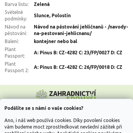
Barva listu
:
Zelená
Světelné
Slunce
,
Polostín
podmínky
:
Návod na
Návod na pěstování jehličnanů - /navody-
pěstování
:
na-pestovani-jehlicnanu/
Balení
:
kontejner nebo bal
Plant
A: Pinus B: CZ-4282 C: 23/FP/0027 D: CZ
Passport
:
Plant
A: Pinus B: CZ-4282 C: 26/FP/0018 D: CZ
Passport 2
:
Z
á
p
a
Podělíte se s námi o vaše cookies?
t
Vše o nákupu
í
Ano, i náš web používá cookies. Díky povolení cookies
vám budeme moct zprostředkovat nevšední zážitek při