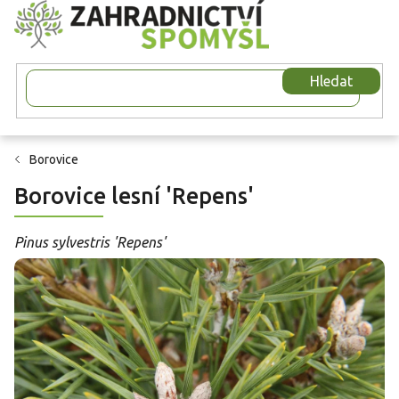
Přejít
na
obsah
Hledat
Borovice
Borovice lesní 'Repens'
Pinus sylvestris 'Repens'