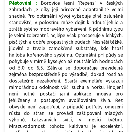
Pěstování :
B
orovice lesní 'Repens' v českých
zahradách je díky její přirozené adaptabilitě velmi
snadné. Pro optimální vývoj vyžaduje plně osluněné
stanoviště, v polostínu může dojít k řídnutí jehlic a
ztrátě sytého modravého vybarvení. K půdnímu typu
je velmi tolerantní, nejlépe však prosperuje v lehkých,
písčitých a dobře propustných půdách. Nesnáší těžké,
jílovité a trvale zamokřené substráty, kde hrozí
hniloba kořenového systému. Optimální pH půdy se
pohybuje v mírně kyselých až neutrálních hodnotách
od 5,0 do 6,5. Zálivka se doporučuje pravidelná
zejména bezprostředně po výsadbě, dokud rostlina
dostatečně nezakoření. Starší exempláře vykazují
mimořádnou odolnost vůči suchu a horku. Hnojení
není nutné, postačí jarní aplikace hnojiva pro
jehličnany s postupným uvolňováním živin. Řez
obvykle není zapotřebí, v případě potřeby omezení
růstu do stran se provádí zaštipování mladých
výhonů, takzvaných svící, v měsíci květnu.
Mrazuvzdornost tohoto kultivaru je excelentní,