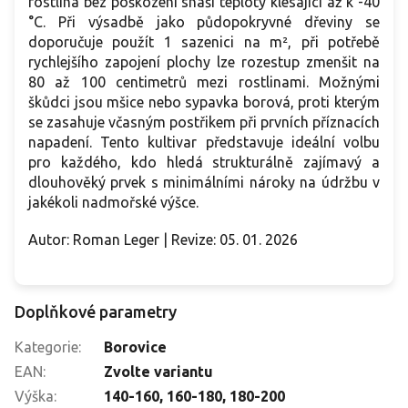
rostlina bez poškození snáší teploty klesající až k -40
°C. Při výsadbě jako půdopokryvné dřeviny se
doporučuje použít 1 sazenici na m², při potřebě
rychlejšího zapojení plochy lze rozestup zmenšit na
80 až 100 centimetrů mezi rostlinami. Možnými
škůdci jsou mšice nebo sypavka borová, proti kterým
se zasahuje včasným postřikem při prvních příznacích
napadení. Tento kultivar představuje ideální volbu
pro každého, kdo hledá strukturálně zajímavý a
dlouhověký prvek s minimálními nároky na údržbu v
jakékoli nadmořské výšce.
Autor: Roman Leger | Revize: 05. 01. 2026
Doplňkové parametry
Kategorie
:
Borovice
EAN
:
Zvolte variantu
Výška
:
140-160
,
160-180
,
180-200