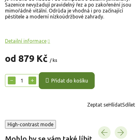
Sazenice nevyžadují pravidelný řez a po zakořenění jsou
mimořádně vitální. Odrůda je vhodná i pro začínající
pěstitele a moderní nízkoúdržbové zahrady.
Detailní informace
od
879 Kč
/ ks
Měrná
cena:
−
+
Přidat do košíku
Zeptat se
Hlídat
Sdílet
High-contrast mode
Mohlo by se vám také líbit