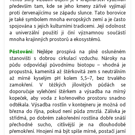
především tam, kde se jeho kmeny zářivě vyjímají
proti červenajícímu se západu slunce. Tato borovice
je také symbolem mnoha evropských zemí a je často
spojována s jejich kulturními tradicemi. Její odolnost
a univerzální použití ji činí významnou součástí
mnoha krajinných prostorů a ekosystémů.
Pěstování:
Nejlépe prospívá na plně osluněném
stanovišti s dobrou cirkulací vzduchu. Nároky na
půdu odpovídají původnímu biotopu – vhodná je
propustná, kamenitá až štěrkovitá zem s neutrálním
až mírně kyselým pH kolem 5,5–7, bez trvalého
zamokření. V těžkých jílovitých půdách se
doporučuje vylehčení štěrkem a výsadba na mírný
kopeček, aby voda z kořenového prostoru snadno
odtékala. Výsadba rostlin v kontejneru je možná od
března do října, pokud není půda zmrzlá. Zálivka je
střídmá, po dobrém zakořenění rostlina dobře snáší
přechodné sucho, citlivější je na dlouhodobé
přemokření. Hnojení má být spíše mírné, postačí jarní