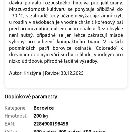
dávka pomalu rozpustného hnojiva pro jehličnany.
Mrazuvzdornost kultivaru se pohybuje přibližně do
−30 °C, v zahradě tedy běžně nevyžaduje zimní kryt,
u rostlin v nádobách je vhodné chránit kořenový bal
před promrznutím mulčem nebo obalem. Řez obvykle
není nutný, případně se jen lehce zakracují mladé
výhony pro udržení kompaktního tvaru. V našich
podmínkách patří borovice osinatá 'Colorado' k
dřevinám odolným vůči suchu i chladu, vhodným pro
nízko údržbové, přírodně laděné výsadby.
Autor: Kristýna | Revize: 30.12.2025
Doplňkové parametry
Kategorie
:
Borovice
Hmotnost
:
200 kg
EAN
:
2284900198458
Výška
:
300 a více
,
400 a více
,
500 a více