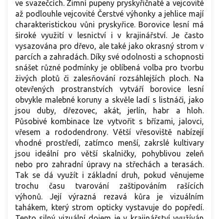
ve svazečcích. Zimní pupeny pryskyřičnaté a vejcovité
až podlouhle vejcovité Čerstvé výhonky a jehlice mají
charakteristickou vůni pryskyřice. Borovice lesní má
široké využití v lesnictví i v krajinářství. Je často
vysazována pro dřevo, ale také jako okrasný strom v
parcích a zahradách. Díky své odolnosti a schopnosti
snášet různé podmínky je oblíbená volba pro tvorbu
živých plotů či zalesňování rozsáhlejších ploch. Na
otevřených prostranstvích vytváří borovice lesní
obvykle malebné koruny a skvěle ladí s listnáči, jako
jsou duby, dřezovec, akát, jerlín, habr a hloh.
Působivé kombinace lze vytvořit s břízami, jalovci,
vřesem a rododendrony. Větší vřesoviště nabízejí
vhodné prostředí, zatímco menší, zakrslé kultivary
jsou ideální pro větší skalničky, pohyblivou zeleň
nebo pro zahradní úpravy na střechách a terasách.
Tak se dá využít i základní druh, pokud věnujeme
trochu času tvarování zaštipováním rašících
výhonů. Její výrazná rezavá kůra je vizuálním
tahákem, který strom opticky vystavuje do popředí.
Tento silný vizuální dojem je v krajinářství využíván