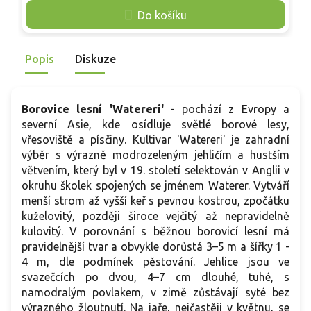
skupinových výsadeb. Pěstování je nenáročné, vyžaduje
K
Do košíku
plné slunce a dobře propustnou půdu. Kultivar je plně
v
mrazuvzdorný do −30 °C.
š
s
Popis
Diskuze
ž
p
s
Borovice lesní 'Watereri'
- pochází z Evropy a
č
severní Asie, kde osídluje světlé borové lesy,
k
vřesoviště a písčiny. Kultivar 'Watereri' je zahradní
c
výběr s výrazně modrozeleným jehličím a hustším
m
větvením, který byl v 19. století selektován v Anglii v
okruhu školek spojených se jménem Waterer. Vytváří
menší strom až vyšší keř s pevnou kostrou, zpočátku
kuželovitý, později široce vejčitý až nepravidelně
kulovitý. V porovnání s běžnou borovicí lesní má
pravidelnější tvar a obvykle dorůstá 3–5 m a šířky 1 -
4 m, dle podmínek pěstování. Jehlice jsou ve
svazečcích po dvou, 4–7 cm dlouhé, tuhé, s
namodralým povlakem, v zimě zůstávají syté bez
výrazného žloutnutí. Na jaře, nejčastěji v květnu, se