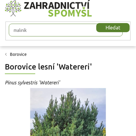
Přejít
na
obsah
Hledat
Borovice
Borovice lesní 'Watereri'
Pinus sylvestris 'Watereri'