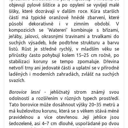
objevují pylové šištice a po opylení se vyvíjejí malé
šišky, které dozrávají v dalším roce. Kůra starších
částí má typické oranžově hnědé zbarvení, které
působí dekorativně i v zimním období. V
kompozicích se 'Watereri' kombinuje s břízami,
jeřáby, jalovci, okrasnými travinami a trvalkami do
suchých výsadeb, kde podtrhne strukturu a barvu
listů. Růst je středně rychlý, v mladším věku se
přírůstky často pohybují kolem 15–25 cm ročně, po
stabilizaci koruny se tempo zpomaluje. Dřevina
netvoří trny ani jedovaté části a uplatní se v přírodně
laděných i moderních zahradách, zvlášť na suchých
svazích.
Borovice lesní
-
jehličnatý strom známý svou
odolností a rozšířením v různých typech prostředí.
Tato borovice může dosáhnout výšky 20–35 metrů a
má kuželovitou korunu, která se s věkem stává méně
pravidelnou a více otevřenou. Její jehlice jsou
šedozelené, asi 4–7 cm dlouhé, uspořádané po dvou