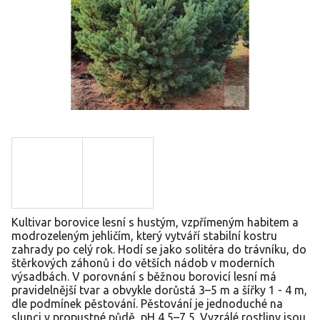
Kultivar borovice lesní s hustým, vzpřímeným habitem a
modrozeleným jehličím, který vytváří stabilní kostru
zahrady po celý rok. Hodí se jako solitéra do trávníku, do
štěrkových záhonů i do větších nádob v moderních
výsadbách. V porovnání s běžnou borovicí lesní má
pravidelnější tvar a obvykle dorůstá 3–5 m a šířky 1 - 4 m,
dle podmínek pěstování. Pěstování je jednoduché na
slunci v propustné půdě, pH 4,5–7,5. Vyzrálé rostliny jsou