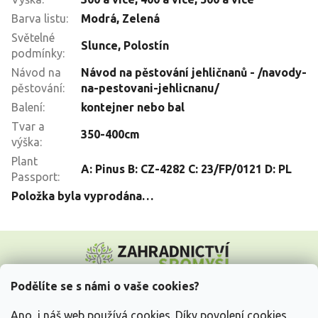
Barva listu
:
Modrá
,
Zelená
Světelné
Slunce
,
Polostín
podmínky
:
Návod na
Návod na pěstování jehličnanů - /navody-
pěstování
:
na-pestovani-jehlicnanu/
Balení
:
kontejner nebo bal
Tvar a
350-400cm
výška
:
Plant
A: Pinus B: CZ-4282 C: 23/FP/0121 D: PL
Passport
:
Položka byla vyprodána…
Z
á
p
a
Podělíte se s námi o vaše cookies?
t
Vše o nákupu
í
Ano, i náš web používá cookies. Díky povolení cookies