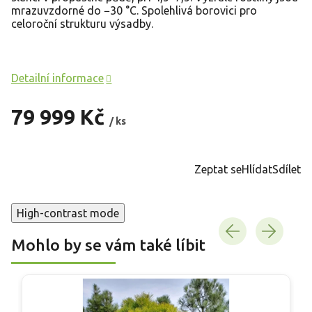
mrazuvzdorné do −30 °C. Spolehlivá borovici pro
celoroční strukturu výsadby.
Detailní informace
79 999 Kč
/ ks
Měrná
cena:
Zeptat se
Hlídat
Sdílet
High-contrast mode
Mohlo by se vám také líbit