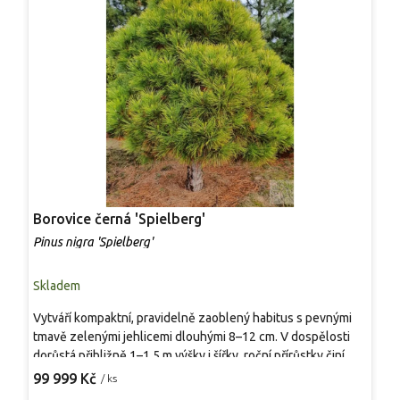
Borovice černá 'Spielberg'
B
Pinus nigra 'Spielberg'
P
Skladem
S
Vytváří kompaktní, pravidelně zaoblený habitus s pevnými
*
tmavě zelenými jehlicemi dlouhými 8–12 cm. V dospělosti
h
dorůstá přibližně 1–1,5 m výšky i šířky, roční přírůstky činí
i
kolem 10–15 cm. Díky pomalejšímu růstu si dlouhodobě
c
99 999 Kč
8
/ ks
udržuje tvar bez potřeby řezu. Hodí se jako solitér i do
s