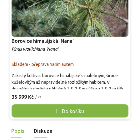
Borovice himalájská 'Nana'
B
Pinus wallichiana 'Nana'
P
Skladem - přeprava naším autem
S
Zakrslý kultivar borovice himálajské s malebným, široce
P
kuželovitým až nepravidelně rozložitým habitem. V
n
dospělosti dorůstá přibližně 1,5–2,5 m výšky a 1,5–2 m šířky,
R
roční přírůstek činí kolem 10–20 cm. Jehlice jsou měkké,
35 999 Kč
/ ks
p
o
modrozelené až šedozelené, 10–15 cm dlouhé, nápadně
s
převislé. Hlavním přínosem je dekorativní textura a jemný
Do košíku
P
vzhled po celý rok. Kultivar je mrazuvzdorný do −25 °C a
s
vhodný jako solitéra na slunném či lehce polostinném
stanovišti.
Popis
Diskuze