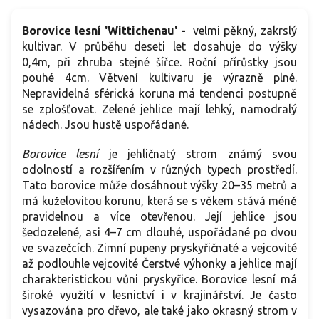
Borovice lesní 'Wittichenau' -
velmi pěkný, zakrslý
kultivar. V průběhu deseti let dosahuje do výšky
0,4m, při zhruba stejné šířce. Roční přírůstky jsou
pouhé 4cm. Větvení kultivaru je výrazně plné.
Nepravidelná sférická koruna má tendenci postupně
se zplošťovat. Zelené jehlice mají lehký, namodralý
nádech. Jsou hustě uspořádané.
Borovice lesní
je
jehličnatý strom známý svou
odolností a rozšířením v různých typech prostředí.
Tato borovice může dosáhnout výšky 20–35 metrů a
má kuželovitou korunu, která se s věkem stává méně
pravidelnou a více otevřenou. Její jehlice jsou
šedozelené, asi 4–7 cm dlouhé, uspořádané po dvou
ve svazečcích. Zimní pupeny pryskyřičnaté a vejcovité
až podlouhle vejcovité Čerstvé výhonky a jehlice mají
charakteristickou vůni pryskyřice. Borovice lesní má
široké využití v lesnictví i v krajinářství. Je často
vysazována pro dřevo, ale také jako okrasný strom v