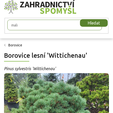
Přejít
na
obsah
Hledat
Borovice
Borovice lesní 'Wittichenau'
Pinus sylvestris 'Wittichenau'