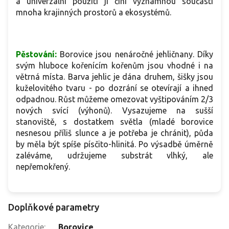
a univerzální použití ji činí významnou součástí
mnoha krajinných prostorů a ekosystémů.
Pěstování:
Borovice jsou nenáročné jehličnany. Díky
svým hluboce kořenícím kořenům jsou vhodné i na
větrná místa. Barva jehlic je dána druhem, šišky jsou
kuželovitého tvaru - po dozrání se otevírají a ihned
odpadnou. Růst můžeme omezovat vyštipováním 2/3
nových svící (výhonů). Vysazujeme na sušší
stanoviště, s dostatkem světla (mladé borovice
nesnesou příliš slunce a je potřeba je chránit), půda
by měla být spíše písčito-hlinitá. Po výsadbě úměrně
zaléváme, udržujeme substrát vlhký, ale
nepřemokřený.
Doplňkové parametry
Kategorie
:
Borovice