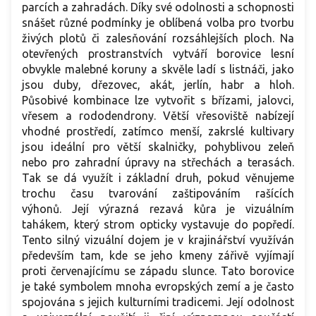
parcích a zahradách. Díky své odolnosti a schopnosti
snášet různé podmínky je oblíbená volba pro tvorbu
živých plotů či zalesňování rozsáhlejších ploch. Na
otevřených prostranstvích vytváří borovice lesní
obvykle malebné koruny a skvěle ladí s listnáči, jako
jsou duby, dřezovec, akát, jerlín, habr a hloh.
Působivé kombinace lze vytvořit s břízami, jalovci,
vřesem a rododendrony. Větší vřesoviště nabízejí
vhodné prostředí, zatímco menší, zakrslé kultivary
jsou ideální pro větší skalničky, pohyblivou zeleň
nebo pro zahradní úpravy na střechách a terasách.
Tak se dá využít i základní druh, pokud věnujeme
trochu času tvarování zaštipováním rašících
výhonů. Její výrazná rezavá kůra je vizuálním
tahákem, který strom opticky vystavuje do popředí.
Tento silný vizuální dojem je v krajinářství využíván
především tam, kde se jeho kmeny zářivě vyjímají
proti červenajícímu se západu slunce. Tato borovice
je také symbolem mnoha evropských zemí a je často
spojována s jejich kulturními tradicemi. Její odolnost