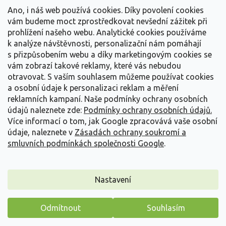
Vše o nákupu
í
Ano, i náš web používá cookies. Díky povolení cookies
vám budeme moct zprostředkovat nevšední zážitek při
prohlížení našeho webu. Analytické cookies používáme
Informace pro Vás
k analýze návštěvnosti, personalizační nám pomáhají
s přizpůsobením webu a díky marketingovým cookies se
Kontakujte nás
vám zobrazí takové reklamy, které vás nebudou
otravovat.
S vaším souhlasem můžeme používat cookies
a osobní údaje k personalizaci reklam a měření
reklamních kampaní. Naše podmínky ochrany osobních
údajů naleznete zde:
Podmínky ochrany osobních údajů.
Více informací o tom, jak Google zpracovává vaše osobní
údaje, naleznete v
Zásadách ochrany soukromí a
smluvních podmínkách společnosti Google
.
Vytvořil Shoptet
Nastavení
Copyright 2026
Zahradnictví Spomyšl
. Všechna práva
Odmítnout
Souhlasím
vyhrazena.
Máme pro vás malý dárek