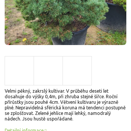
Velmi pěkný, zakrslý kultivar. V průběhu deseti let
dosahuje do výšky 0,4m, při zhruba stejné šířce. Roční
přírůstky jsou pouhé 4cm. Větvení kultivaru je výrazně
plné. Nepravidelná sférická koruna má tendenci postupně
se zplošťovat. Zelené jehlice mají lehký, namodralý
nádech. Jsou hustě uspořádané.
Detailní informace