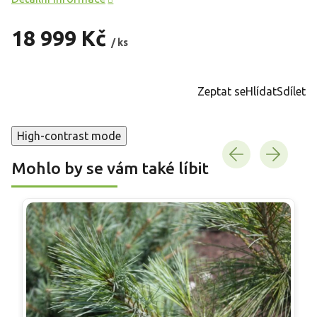
18 999 Kč
/ ks
Měrná
cena:
Zeptat se
Hlídat
Sdílet
High-contrast mode
Mohlo by se vám také líbit