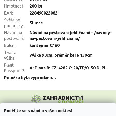
Hmotnost
:
200 kg
EAN
:
2284900220821
Světelné
Slunce
podmínky
:
Návod na
Návod na pěstování jehličnanů - /navody-
pěstování
:
na-pestovani-jehlicnanu/
Balení
:
kontejner C160
Tvar a
výška 90cm, průměr keře 130cm
výška
:
Plant
A: Pinus B: CZ-4282 C: 20/FP/0150 D: PL
Passport 3
:
Položka byla vyprodána…
Z
á
p
a
Podělíte se s námi o vaše cookies?
t