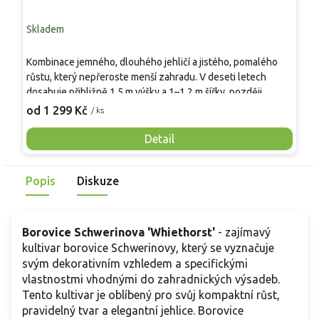
Skladem
S
Z
Kombinace jemného, dlouhého jehličí a jistého, pomalého
k
růstu, který nepřeroste menší zahradu. V deseti letech
d
dosahuje přibližně 1,5 m výšky a 1–1,2 m šířky, později
n
1
dorůstá asi 2–2,5 m. Hustá, široce kuželovitá koruna nese
od 1 299 Kč
/ ks
m
10–12 cm dlouhé modrozelené jehlice se stříbřitým
v
podtónem a brzy také výrazné, smolnaté šišky. Uplatní se
Detail
n
jako solitéra ve štěrkovém záhonu, ve skalce i v
m
předzahrádce, kde dává po celý rok stálý, uklidňující akcent.
Popis
Diskuze
Borovice Schwerinova 'Whiethorst'
- zajímavý
kultivar borovice Schwerinovy, který se vyznačuje
svým dekorativním vzhledem a specifickými
vlastnostmi vhodnými do zahradnických výsadeb.
Tento kultivar je oblíbený pro svůj kompaktní růst,
pravidelný tvar a elegantní jehlice. Borovice