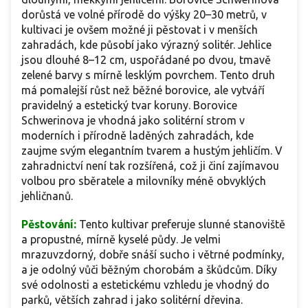
dorůstá ve volné přírodě do výšky 20–30 metrů, v
kultivaci je ovšem možné ji pěstovat i v menších
zahradách, kde působí jako výrazný solitér. Jehlice
jsou dlouhé 8–12 cm, uspořádané po dvou, tmavě
zelené barvy s mírně lesklým povrchem. Tento druh
má pomalejší růst než běžné borovice, ale vytváří
pravidelný a estetický tvar koruny. Borovice
Schwerinova je vhodná jako solitérní strom v
moderních i přírodně laděných zahradách, kde
zaujme svým elegantním tvarem a hustým jehličím. V
zahradnictví není tak rozšířená, což ji činí zajímavou
volbou pro sběratele a milovníky méně obvyklých
jehličnanů.
Pěstování:
Tento kultivar preferuje slunné stanoviště
a propustné, mírně kyselé půdy. Je velmi
mrazuvzdorný, dobře snáší sucho i větrné podmínky,
a je odolný vůči běžným chorobám a škůdcům. Díky
své odolnosti a estetickému vzhledu je vhodný do
parků, větších zahrad i jako solitérní dřevina.