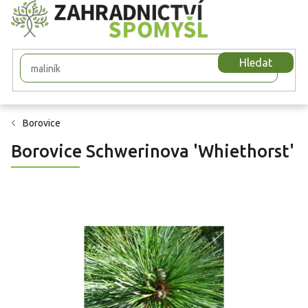
Přejít
na
obsah
Hledat
Borovice
Borovice Schwerinova 'Whiethorst'