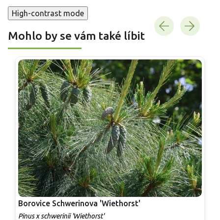
High-contrast mode
Mohlo by se vám také líbit
Borovice Schwerinova 'Wiethorst'
B
Pinus x schwerinii 'Wiethorst'
P