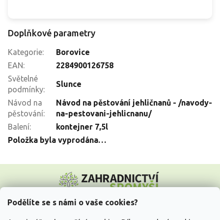
Doplňkové parametry
Kategorie
:
Borovice
EAN
:
2284900126758
Světelné
Slunce
podmínky
:
Návod na
Návod na pěstování jehličnanů - /navody-
pěstování
:
na-pestovani-jehlicnanu/
Balení
:
kontejner 7,5l
Položka byla vyprodána…
Z
á
p
a
Podělíte se s námi o vaše cookies?
t