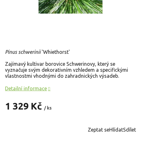
Pinus schwerinii
'Whiethorst'
Zajímavý kultivar borovice Schwerinovy, který se
vyznačuje svým dekorativním vzhledem a specifickými
vlastnostmi vhodnými do zahradnických výsadeb.
Detailní informace
1 329 Kč
/ ks
Měrná
cena:
Zeptat se
Hlídat
Sdílet