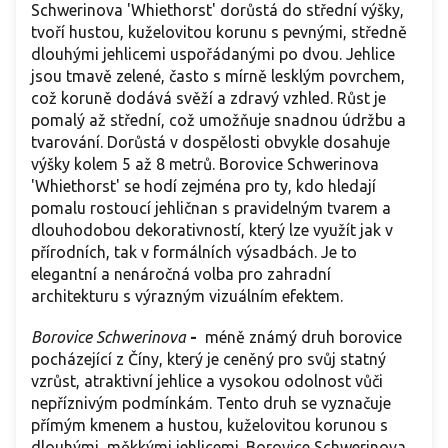
Schwerinova 'Whiethorst' dorůstá do střední výšky,
tvoří hustou, kuželovitou korunu s pevnými, středně
dlouhými jehlicemi uspořádanými po dvou. Jehlice
jsou tmavě zelené, často s mírně lesklým povrchem,
což koruně dodává svěží a zdravý vzhled. Růst je
pomalý až střední, což umožňuje snadnou údržbu a
tvarování. Dorůstá v dospělosti obvykle dosahuje
výšky kolem 5 až 8 metrů. Borovice Schwerinova
'Whiethorst' se hodí zejména pro ty, kdo hledají
pomalu rostoucí jehličnan s pravidelným tvarem a
dlouhodobou dekorativností, který lze využít jak v
přírodních, tak v formálních výsadbách. Je to
elegantní a nenáročná volba pro zahradní
architekturu s výrazným vizuálním efektem.
Borovice Schwerinova
-
méně známý druh borovice
pocházející z Číny, který je ceněný pro svůj statný
vzrůst, atraktivní jehlice a vysokou odolnost vůči
nepříznivým podmínkám. Tento druh se vyznačuje
přímým kmenem a hustou, kuželovitou korunou s
dlouhými, měkkými jehlicemi. Borovice Schwerinova