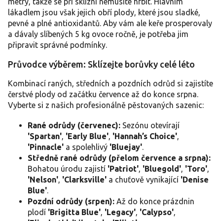
metry, takže se při sklizni nemusíte hrbit. Hlavním
r
lákadlem jsou však jejich obří plody, které jsou sladké,
v
pevné a plné antioxidantů. Aby vám ale keře prosperovaly
k
y
a dávaly slíbených 5 kg ovoce ročně, je potřeba jim
v
připravit správné podmínky.
ý
p
Průvodce výběrem: Sklízejte borůvky celé léto
i
s
Kombinací raných, středních a pozdních odrůd si zajistíte
u
čerstvé plody od začátku července až do konce srpna.
Vyberte si z našich profesionálně pěstovaných sazenic:
Rané odrůdy (červenec):
Sezónu otevírají
'Spartan'
,
'Early Blue'
,
'Hannah’s Choice'
,
'Pinnacle'
a spolehlivý
'Bluejay'
.
Středně rané odrůdy (přelom července a srpna):
Bohatou úrodu zajistí
'Patriot'
,
'Bluegold'
,
'Toro'
,
'Nelson'
,
'Clarksville'
a chuťově vynikající
'Denise
Blue'
.
Pozdní odrůdy (srpen):
Až do konce prázdnin
plodí
'Brigitta Blue'
,
'Legacy'
,
'Calypso'
,