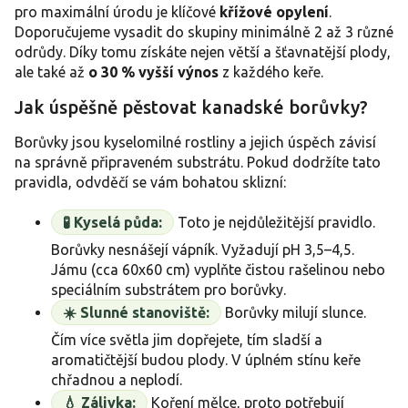
pro maximální úrodu je klíčové
křížové opylení
.
Doporučujeme vysadit do skupiny minimálně 2 až 3 různé
odrůdy. Díky tomu získáte nejen větší a šťavnatější plody,
ale také až
o 30 % vyšší výnos
z každého keře.
Jak úspěšně pěstovat kanadské borůvky?
Borůvky jsou kyselomilné rostliny a jejich úspěch závisí
na správně připraveném substrátu. Pokud dodržíte tato
pravidla, odvděčí se vám bohatou sklizní:
🧪 Kyselá půda:
Toto je nejdůležitější pravidlo.
Borůvky nesnášejí vápník. Vyžadují pH 3,5–4,5.
Jámu (cca 60x60 cm) vyplňte čistou rašelinou nebo
speciálním substrátem pro borůvky.
☀️ Slunné stanoviště:
Borůvky milují slunce.
Čím více světla jim dopřejete, tím sladší a
aromatičtější budou plody. V úplném stínu keře
chřadnou a neplodí.
💧 Zálivka:
Koření mělce, proto potřebují