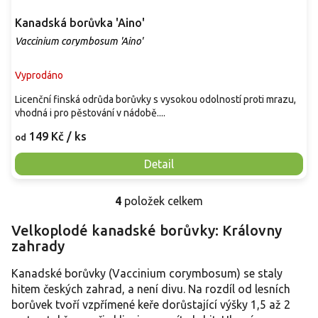
Kanadská borůvka 'Aino'
Vaccinium corymbosum 'Aino'
Vyprodáno
Licenční finská odrůda borůvky s vysokou odolností proti mrazu,
vhodná i pro pěstování v nádobě....
149 Kč
/ ks
od
Detail
4
položek celkem
O
v
Velkoplodé kanadské borůvky: Královny
l
zahrady
á
d
a
Kanadské borůvky (Vaccinium corymbosum) se staly
c
hitem českých zahrad, a není divu. Na rozdíl od lesních
í
borůvek tvoří vzpřímené keře dorůstající výšky 1,5 až 2
p