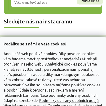
Přihlásit se
Sledujte nás na instagramu
Z
á
Podělíte se s námi o vaše cookies?
p
a
Ano, i náš web používá cookies. Díky povolení cookies
t
vám budeme moct zprostředkovat nevšední zážitek při
í
prohlížení našeho webu. Analytické cookies používáme
Vše o nákupu
k analýze návštěvnosti, personalizační nám pomáhají
s přizpůsobením webu a díky marketingovým cookies se
vám zobrazí takové reklamy, které vás nebudou
Informace pro Vás
otravovat.
S vaším souhlasem můžeme používat cookies
a osobní údaje k personalizaci reklam a měření
Kontakujte nás
reklamních kampaní. Naše podmínky ochrany osobních
údajů naleznete zde:
Podmínky ochrany osobních údajů.
Více informací o tom, jak Google zpracovává vaše osobní