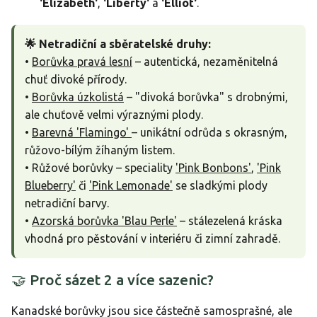
'Elizabeth'
,
'Liberty'
a
'Elliot'
.
🌟 Netradiční a sběratelské druhy:
•
Borůvka pravá lesní
– autentická, nezaměnitelná
chuť divoké přírody.
•
Borůvka úzkolistá
– "divoká borůvka" s drobnými,
ale chuťově velmi výraznými plody.
•
Barevná 'Flamingo'
– unikátní odrůda s okrasným,
růžovo-bílým žíhaným listem.
• Růžové borůvky – speciality
'Pink Bonbons'
,
'Pink
Blueberry'
či
'Pink Lemonade'
se sladkými plody
netradiční barvy.
•
Azorská borůvka 'Blau Perle'
– stálezelená kráska
vhodná pro pěstování v interiéru či zimní zahradě.
🤝 Proč sázet 2 a více sazenic?
Kanadské borůvky jsou sice částečně samosprašné, ale