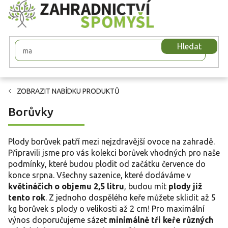
Přejít
na
obsah
Hledat
ZOBRAZIT NABÍDKU PRODUKTŮ
Borůvky
Plody borůvek patří mezi nejzdravější ovoce na zahradě.
Připravili jsme pro vás kolekci borůvek vhodných pro naše
podmínky, které budou plodit od začátku července do
konce srpna. Všechny sazenice, které dodáváme v
květináčích o objemu 2,5 litru
, budou mít
plody již
tento rok
. Z jednoho dospělého keře můžete sklidit až 5
kg borůvek s plody o velikosti až 2 cm! Pro maximální
výnos doporučujeme sázet
minimálně tři keře různých