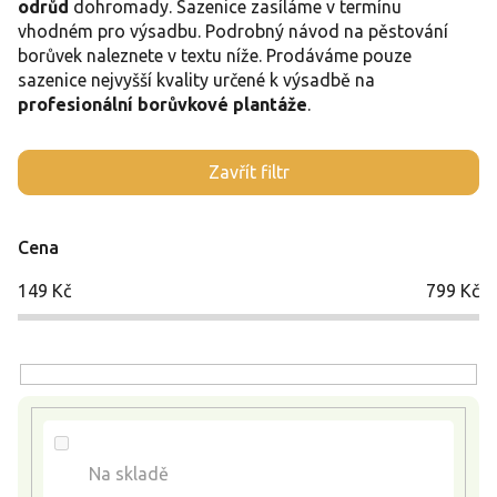
odrůd
dohromady. Sazenice zasíláme v termínu
vhodném pro výsadbu. Podrobný návod na pěstování
borůvek naleznete v textu níže. Prodáváme pouze
sazenice nejvyšší kvality určené k výsadbě na
profesionální borůvkové plantáže
.
V
Zavřít filtr
ý
p
i
Cena
s
p
149
Kč
799
Kč
r
o
d
u
k
t
ů
Na skladě