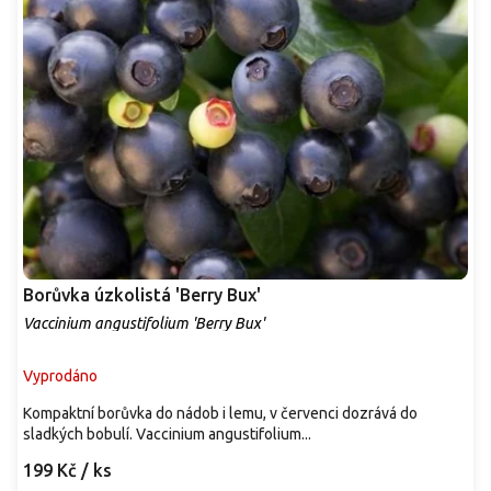
Borůvka úzkolistá 'Berry Bux'
Vaccinium angustifolium 'Berry Bux'
Vyprodáno
Kompaktní borůvka do nádob i lemu, v červenci dozrává do
sladkých bobulí. Vaccinium angustifolium...
199 Kč
/ ks