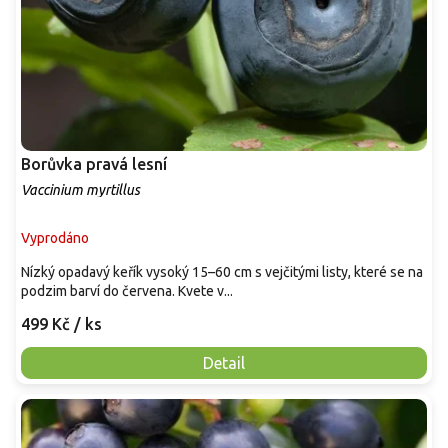
Borůvka pravá lesní
Vaccinium myrtillus
Vyprodáno
Nízký opadavý keřík vysoký 15–60 cm s vejčitými listy, které se na
podzim barví do červena. Kvete v...
499 Kč
/ ks
Detail