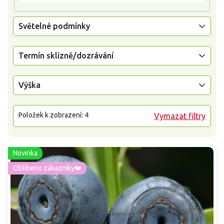
Světelné podmínky
Termín sklizně/dozrávání
Výška
Položek k zobrazení:
4
Vymazat filtry
Novinka
Oblíbeno zákazníky❤️