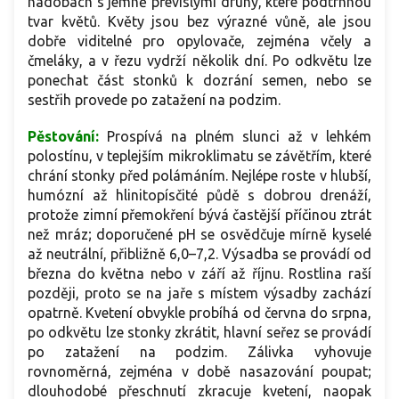
nádobách s jemně převislými druhy, které podtrhnou
tvar květů. Květy jsou bez výrazné vůně, ale jsou
dobře viditelné pro opylovače, zejména včely a
čmeláky, a v řezu vydrží několik dní. Po odkvětu lze
ponechat část stonků k dozrání semen, nebo se
sestřih provede po zatažení na podzim.
Pěstování:
Prospívá na plném slunci až v lehkém
polostínu, v teplejším mikroklimatu se závětřím, které
chrání stonky před polámáním. Nejlépe roste v hlubší,
humózní až hlinitopísčité půdě s dobrou drenáží,
protože zimní přemokření bývá častější příčinou ztrát
než mráz; doporučené pH se osvědčuje mírně kyselé
až neutrální, přibližně 6,0–7,2. Výsadba se provádí od
března do května nebo v září až říjnu. Rostlina raší
později, proto se na jaře s místem výsadby zachází
opatrně. Kvetení obvykle probíhá od června do srpna,
po odkvětu lze stonky zkrátit, hlavní seřez se provádí
po zatažení na podzim. Zálivka vyhovuje
rovnoměrná, zejména v době nasazování poupat;
dlouhodobé přeschnutí zkracuje kvetení, naopak