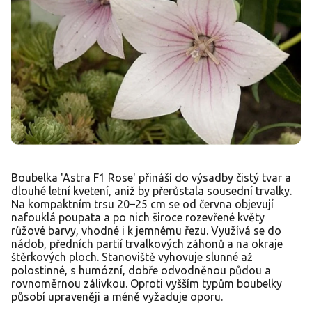
Boubelka 'Astra F1 Rose' přináší do výsadby čistý tvar a
dlouhé letní kvetení, aniž by přerůstala sousední trvalky.
Na kompaktním trsu 20–25 cm se od června objevují
nafouklá poupata a po nich široce rozevřené květy
růžové barvy, vhodné i k jemnému řezu. Využívá se do
nádob, předních partií trvalkových záhonů a na okraje
štěrkových ploch. Stanoviště vyhovuje slunné až
polostinné, s humózní, dobře odvodněnou půdou a
rovnoměrnou zálivkou. Oproti vyšším typům boubelky
působí upraveněji a méně vyžaduje oporu.