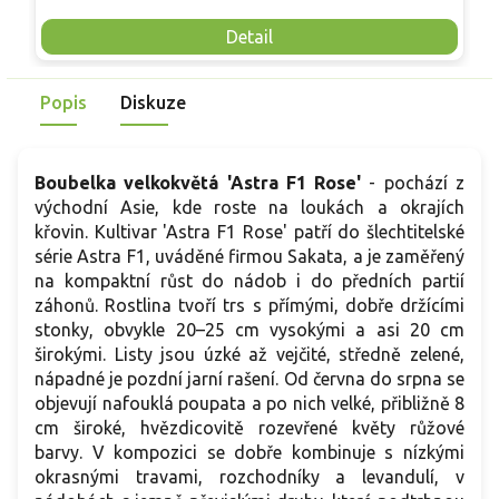
nutnosti opory, ideální pro nádoby, balkony i malé zahrady.
n
Mrazuvzdornost do −25 °C a spolehlivá vitalita z něj dělají
V
Detail
skvělou volbu pro každého pěstitele.
Popis
Diskuze
Boubelka velkokvětá 'Astra F1 Rose'
- pochází z
východní Asie, kde roste na loukách a okrajích
křovin. Kultivar 'Astra F1 Rose' patří do šlechtitelské
série Astra F1, uváděné firmou Sakata, a je zaměřený
na kompaktní růst do nádob i do předních partií
záhonů. Rostlina tvoří trs s přímými, dobře držícími
stonky, obvykle 20–25 cm vysokými a asi 20 cm
širokými. Listy jsou úzké až vejčité, středně zelené,
nápadné je pozdní jarní rašení. Od června do srpna se
objevují nafouklá poupata a po nich velké, přibližně 8
cm široké, hvězdicovitě rozevřené květy růžové
barvy. V kompozici se dobře kombinuje s nízkými
okrasnými travami, rozchodníky a levandulí, v