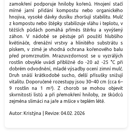
zamokření podporuje hniloby kořenů. Hnojení stačí
mírné jarní přidání kompostu nebo organického
hnojiva, vysoké dávky dusíku zhoršují stabilitu. Mulč
z kompostu nebo štěpky stabilizuje vláhu i teplotu, v
těžších půdách pomáhá příměs štěrku a vyvýšený
záhon. V nádobě se pěstuje při použití hlubšího
květináče, drenážní vrstvy a hlinitého substrátu s
pískem, v zimě je vhodná ochrana kořenového balu
před promrznutím. Mrazuvzdornost se u vyzrálých
rostlin obvykle uvádí přibližně do -20 až -25 °C při
dobrém odvodnění, mladé výsadby ocení zimní mulč.
Druh snáší krátkodobé sucho, delší přísušky snižují
vitalitu. Doporučené rozestupy jsou 30–40 cm (cca 6–
9 rostlin na 1 m²). Z chorob se mohou objevit
skvrnitosti listů a při přemokření hniloby, ze škůdců
zejména slimáci na jaře a mšice v teplém létě.
Autor: Kristýna | Revize: 04.02. 2026