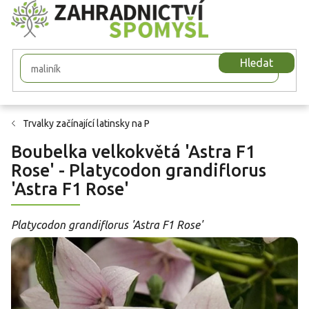
Přejít
na
obsah
Hledat
Trvalky začínající latinsky na P
Boubelka velkokvětá 'Astra F1
Rose' - Platycodon grandiflorus
'Astra F1 Rose'
Platycodon grandiflorus 'Astra F1 Rose'