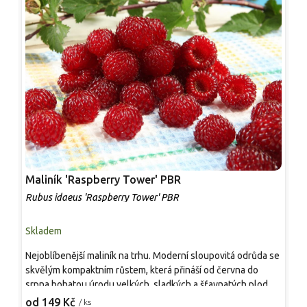
Maliník 'Raspberry Tower' PBR
P
'
Rubus idaeus 'Raspberry Tower' PBR
C
Skladem
S
Nejoblíbenější maliník na trhu. Moderní sloupovitá odrůda se
M
skvělým kompaktním růstem, která přináší od června do
A
srpna bohatou úrodu velkých, sladkých a šťavnatých plodů.
v
Pevné vzpřímené výhony tvoří elegantní habitus bez
j
od 149 Kč
o
/ ks