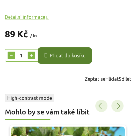
Detailní informace
89 Kč
/ ks
Měrná
cena:
−
+
Přidat do košíku
Zeptat se
Hlídat
Sdílet
High-contrast mode
Mohlo by se vám také líbit