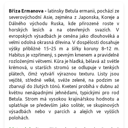
Bříza Ermanova -
latinsky Betula ermanii, pochází ze
severovýchodní Asie, zejména z Japonska, Koreje a
Dálného východu Ruska, kde přirozeně roste v
horských lesích a na otevřených svazích. V
evropských výsadbách je ceněna jako dlouhověká a
velmi odolná okrasná dřevina. V dospělosti dosahuje
výšky přibližně 15–25 m a šířky koruny 8–12 m.
Habitus je vzpřímený, s pevným kmenem a pravidelně
rozloženými větvemi. Kůra je hladká, bělavá až světle
krémová, u starších stromů se odlupuje v tenkých
plátech, čímž vytváří výraznou texturu. Listy jsou
vejčité, středně velké, svěže zelené, na podzim se
zbarvují do žlutých tónů. Kvetení probíhá v dubnu až
květnu nenápadnými jehnědami, typickými pro rod
Betula. Strom má vysokou krajinářskou hodnotu a
uplatňuje se především jako solitér, ve skupinových
výsadbách nebo v parcích a alejích ve vyšších
polohách.