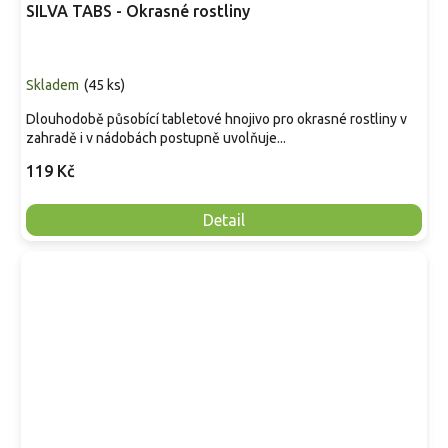
SILVA TABS - Okrasné rostliny
Skladem
(
45 ks
)
Dlouhodobě působící tabletové hnojivo pro okrasné rostliny v
zahradě i v nádobách postupně uvolňuje...
119 Kč
Detail