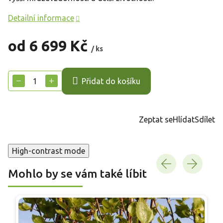
Detailní informace
od
6 699 Kč
/ ks
Měrná
cena:
−
+
Přidat do košíku
Zeptat se
Hlídat
Sdílet
High-contrast mode
Mohlo by se vám také líbit