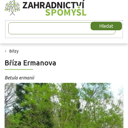
Přejít
na
obsah
Hledat
Břízy
Bříza Ermanova
Betula ermanii