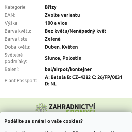
Kategorie
:
Břízy
EAN
:
Zvolte variantu
Výška
:
100 a více
Barva květu
:
Bez květu/Nenápadný květ
Barva listu
:
Zelená
Doba květu
:
Duben
,
Květen
Světelné
Slunce
,
Polostín
podmínky
:
Balení
:
bal/airpot/kontejner
A: Betula B: CZ-4282 C: 26/FP/0031
Plant Passport
:
D: NL
Z
á
p
a
Podělíte se s námi o vaše cookies?
t
Vše o nákupu