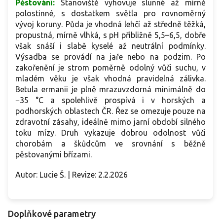
Pěstování:
Stanoviště vyhovuje slunné až mírně
polostinné, s dostatkem světla pro rovnoměrný
vývoj koruny. Půda je vhodná lehčí až středně těžká,
propustná, mírně vlhká, s pH přibližně 5,5–6,5, dobře
však snáší i slabě kyselé až neutrální podmínky.
Výsadba se provádí na jaře nebo na podzim. Po
zakořenění je strom poměrně odolný vůči suchu, v
mladém věku je však vhodná pravidelná zálivka.
Betula ermanii je plně mrazuvzdorná minimálně do
−35 °C a spolehlivě prospívá i v horských a
podhorských oblastech ČR. Řez se omezuje pouze na
zdravotní zásahy, ideálně mimo jarní období silného
toku mízy. Druh vykazuje dobrou odolnost vůči
chorobám a škůdcům ve srovnání s běžně
pěstovanými břízami.
Autor: Lucie Š. | Revize: 2.2.2026
Doplňkové parametry