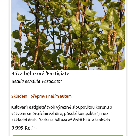
Bříza bělokorá 'Fastigiata'
B
Betula pendula 'Fastigiata'
B
Skladem - přeprava naším autem
S
Kultivar 'Fastigiata' tvoří výrazně sloupovitou korunu s
B
větvemi směřujícími vzhůru, působí kompaktněji než
v
základní druh. Borka je bělavá až čistě bílá, v tenkých
š
šupinách se odlupuje, u báze starších kmenů tmavne. Listy
9 999 Kč
/ ks
v
o
3–7 cm jsou trojúhelníkovité až kosočtverečné, v létě sytě
M