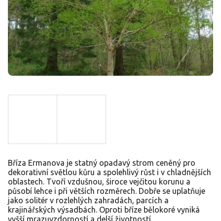
Bříza Ermanova je statný opadavý strom ceněný pro
dekorativní světlou kůru a spolehlivý růst i v chladnějších
oblastech. Tvoří vzdušnou, široce vejčitou korunu a
působí lehce i při větších rozměrech. Dobře se uplatňuje
jako solitér v rozlehlých zahradách, parcích a
krajinářských výsadbách. Oproti bříze bělokoré vyniká
vyšší mrazuvzdorností a delší životností.