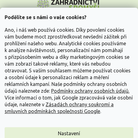
á
p
a
Podělíte se s námi o vaše cookies?
t
Vše o nákupu
í
Ano, i náš web používá cookies. Díky povolení cookies
vám budeme moct zprostředkovat nevšední zážitek při
prohlížení našeho webu. Analytické cookies používáme
Informace pro Vás
k analýze návštěvnosti, personalizační nám pomáhají
s přizpůsobením webu a díky marketingovým cookies se
Kontakujte nás
vám zobrazí takové reklamy, které vás nebudou
otravovat.
S vaším souhlasem můžeme používat cookies
a osobní údaje k personalizaci reklam a měření
reklamních kampaní. Naše podmínky ochrany osobních
údajů naleznete zde:
Podmínky ochrany osobních údajů.
Více informací o tom, jak Google zpracovává vaše osobní
údaje, naleznete v
Zásadách ochrany soukromí a
smluvních podmínkách společnosti Google
.
Vytvořil Shoptet
Nastavení