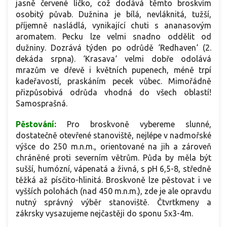
jasně červené líčko, což dodává těmto broskvím
osobitý půvab. Dužnina je bílá, nevláknitá, tužší,
příjemně nasládlá, vynikající chuti s ananasovým
aromatem. Pecku lze velmi snadno oddělit od
dužniny. Dozrává týden po odrůdě ‘Redhaven‘ (2.
dekáda srpna). ‘Krasava‘ velmi dobře odolává
mrazům ve dřevě i květních pupenech, méně trpí
kadeřavostí, praskáním pecek vůbec. Mimořádně
přizpůsobivá odrůda vhodná do všech oblastí!
Samosprašná.
Pěstování:
Pro broskvoně vybereme slunné,
dostatečně otevřené stanoviště, nejlépe v nadmořské
výšce do 250 m.n.m., orientované na jih a zároveň
chráněné proti severním větrům. Půda by měla být
sušší, humózní, vápenatá a živná, s pH 6,5-8, středně
těžká až písčito-hlinitá. Broskvoně lze pěstovat i ve
vyšších polohách (nad 450 m.n.m.), zde je ale opravdu
nutný správný výběr stanoviště. Čtvrtkmeny a
zákrsky vysazujeme nejčastěji do sponu 5x3-4m.