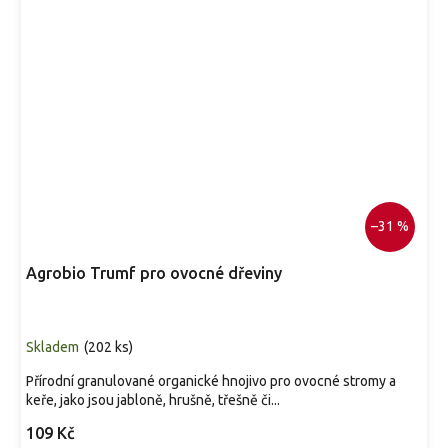
–31 %
Agrobio Trumf pro ovocné dřeviny
Skladem
(
202 ks
)
Přírodní granulované organické hnojivo pro ovocné stromy a
keře, jako jsou jabloně, hrušně, třešně či...
109 Kč