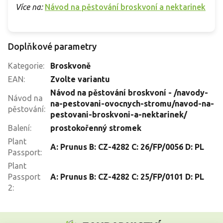
Více na:
Návod na pěstování broskvoní a nektarinek
Doplňkové parametry
Kategorie
:
Broskvoně
EAN
:
Zvolte variantu
Návod na pěstování broskvoní - /navody-
Návod na
na-pestovani-ovocnych-stromu/navod-na-
pěstování
:
pestovani-broskvoni-a-nektarinek/
Balení
:
prostokořenný stromek
Plant
A: Prunus B: CZ-4282 C: 26/FP/0056 D: PL
Passport
:
Plant
Passport
A: Prunus B: CZ-4282 C: 25/FP/0101 D: PL
2
:
Z