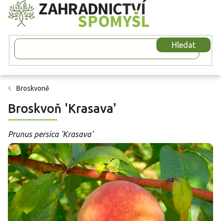
Přejít
na
obsah
Hledat
Broskvoně
Broskvoň 'Krasava'
Prunus persica 'Krasava'