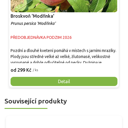
Broskvoň 'Modřinka'
B
Prunus persica 'Modřinka'
P
PŘEDOBJEDNÁVKA PODZIM 2026
P
Pozdní a dlouhé kvetení pomáhá v místech s jarními mrazíky.
Z
Plody jsou středně velké až velké, žlutomasé, velikostně
s
vyrovnané a dobře odlučitelné od pecky. Dužnina je
o
šťavnatá, aromatická, sladce navinulá a má vyrovnaný poměr
'
od 299 Kč
o
/ ks
cukrů a kyselin. Odrůda je samosprašná, sklízí se krátce po
P
'Redhaven', přibližně v srpnu. Hodí se k přímé konzumaci, do
l
Detail
kompotů, džemů, koláčů, ovocných salátů i mražení.
k
p
Související produkty