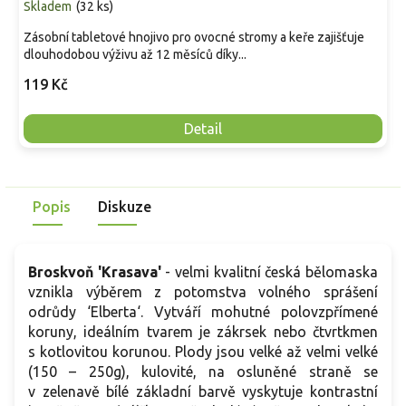
Skladem
(
32 ks
)
Zásobní tabletové hnojivo pro ovocné stromy a keře zajišťuje
dlouhodobou výživu až 12 měsíců díky...
119 Kč
Detail
Popis
Diskuze
Broskvoň 'Krasava'
-
velmi kvalitní česká bělomaska
vznikla výběrem z potomstva volného sprášení
odrůdy ‘Elberta‘. Vytváří mohutné polovzpřímené
koruny, ideálním tvarem je zákrsek nebo čtvrtkmen
s kotlovitou korunou. Plody jsou velké až velmi velké
(150 – 250g), kulovité, na osluněné straně se
v zelenavě bílé základní barvě vyskytuje kontrastní