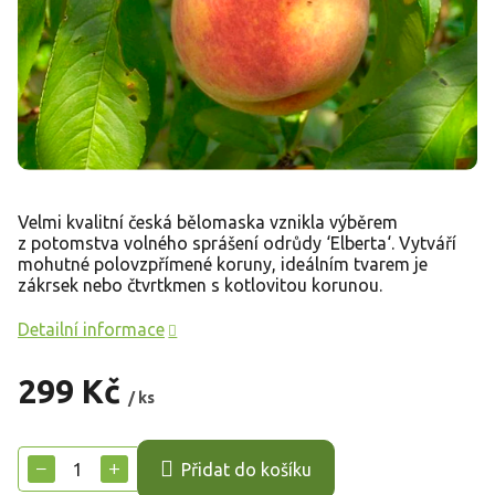
Velmi kvalitní česká bělomaska vznikla výběrem
z potomstva volného sprášení odrůdy ‘Elberta‘. Vytváří
mohutné polovzpřímené koruny, ideálním tvarem je
zákrsek nebo čtvrtkmen s kotlovitou korunou.
Detailní informace
299 Kč
/ ks
Měrná
cena:
−
+
Přidat do košíku