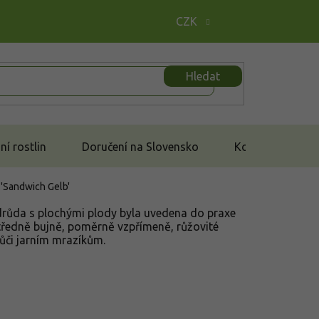
CZK
Hledat
í rostlin
Doručení na Slovensko
Kontakt
 'Sandwich Gelb'
drůda s plochými plody byla uvedena do praxe
tředně bujně, poměrně vzpřímeně, růžovité
vůči jarním mrazíkům.