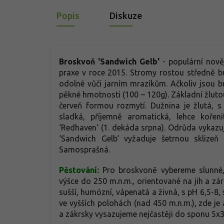
Popis
Diskuze
Broskvoň 'Sandwich Gelb'
- populární nově
praxe v roce 2015. Stromy rostou středně b
odolné vůči jarním mrazíkům. Ačkoliv jsou 
pěkné hmotnosti (100 – 120g). Základní žluto
červeň formou rozmytí. Dužnina je žlutá, 
sladká, příjemně aromatická, lehce kořen
‘Redhaven‘ (1. dekáda srpna). Odrůda vykazu
‘Sandwich Gelb‘ vyžaduje šetrnou sklizeň 
Samosprašná.
Pěstování:
Pro broskvoně vybereme slunné, 
výšce do 250 m.n.m., orientované na jih a z
sušší, humózní, vápenatá a živná, s pH 6,5-8, 
ve vyšších polohách (nad 450 m.n.m.), zde je
a zákrsky vysazujeme nejčastěji do sponu 5