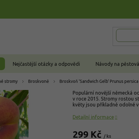
Nejčastější otázky a odpovědi
Návody na pěstován
é stromy
Broskvoně
Broskvoň 'Sandwich Gelb'
Prunus persica
Populární novější německá o
v roce 2015. Stromy rostou s
květy jsou příkladně odolné 
Detailní informace
299 Kč
/ ks