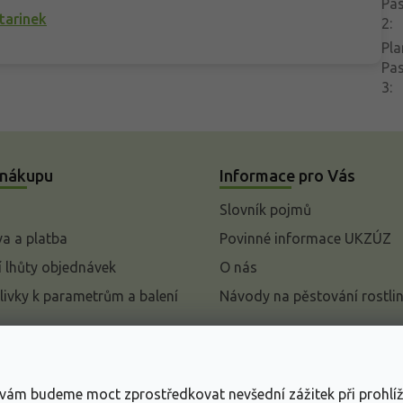
Pa
tarinek
2
:
Pla
Pa
3
:
 nákupu
Informace pro Vás
Slovník pojmů
a a platba
Povinné informace UKZÚZ
 lhůty objednávek
O nás
livky k parametrům a balení
Návody na pěstování rostli
pení od kupní smlouvy
mace
s vám budeme moct zprostředkovat nevšední zážitek při prohlí
ace o ochraně osobních