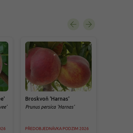
e'
Broskvoň 'Harnas'
Broskvoň 
vee'
Prunus persica 'Harnas'
Prunus pers
026
PŘEDOBJEDNÁVKA PODZIM 2026
PŘEDOBJED