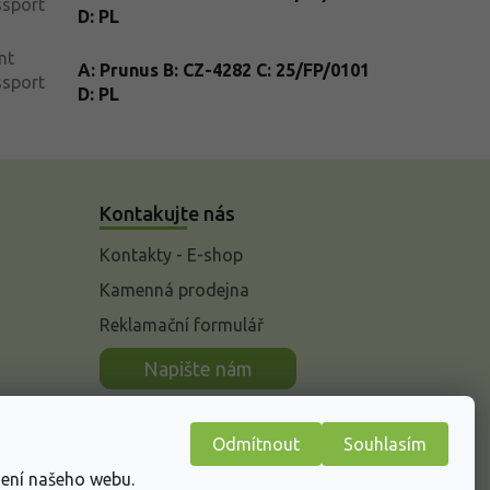
ssport
D: PL
nt
A: Prunus B: CZ-4282 C: 25/FP/0101
ssport
D: PL
Kontakujte nás
Kontakty - E-shop
Kamenná prodejna
Reklamační formulář
n
Napište nám
Odmítnout
Souhlasím
žení našeho webu.