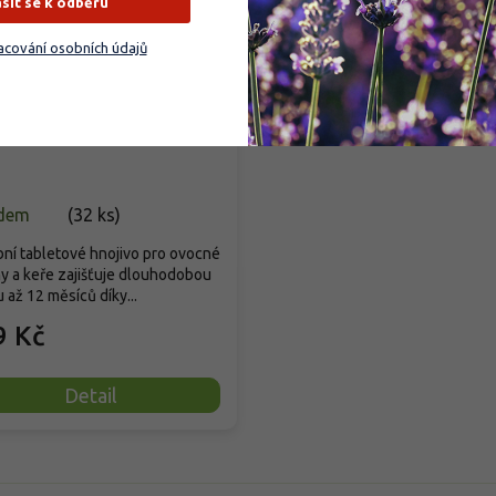
ásit se k odběru
cování osobních údajů
VA TABS - Ovocné stromy
ře
dem
(
32 ks
)
ní tabletové hnojivo pro ovocné
y a keře zajišťuje dlouhodobou
 až 12 měsíců díky...
9 Kč
Detail