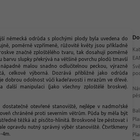
Do
jší německá odrůda s plochými plody byla uvedena do
ujně, poměrně vzpřímeně, růžovité květy jsou příkladně
Kat
broskve značně zploštělého tvaru, tak dosahují poměrně
EA
u barvu slupky překrývá na většině povrchu plodů tmavší
s nápadně malou snadno odlučitelnou peckou, výrazně
Svě
itá, celkově výborná. Dozrává přibližně jako odrůda
po
je dobrou odolnost vůči kadeřavosti i mrazům ve dřevě.
a další manipulaci (jako všechny zploštělé broskve).
Ná
pěs
dostatečně otevřené stanoviště, nejlépe v nadmořské
Bal
ároveň chráněné proti severním větrům. Půda by měla být
Pla
středně těžká až písčito-hlinitá. Broskvoně lze pěstovat i
Pa
 ale opravdu nutný správný výběr stanoviště. Čtvrtkmeny
x3-4m.
Pla