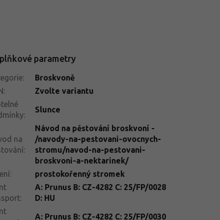
plňkové parametry
egorie
:
Broskvoně
N
:
Zvolte variantu
telné
Slunce
dmínky
:
Návod na pěstování broskvoní -
vod na
/navody-na-pestovani-ovocnych-
tování
:
stromu/navod-na-pestovani-
broskvoni-a-nektarinek/
ení
:
prostokořenný stromek
nt
A: Prunus B: CZ-4282 C: 25/FP/0028
ssport
:
D: HU
nt
A: Prunus B: CZ-4282 C: 25/FP/0030