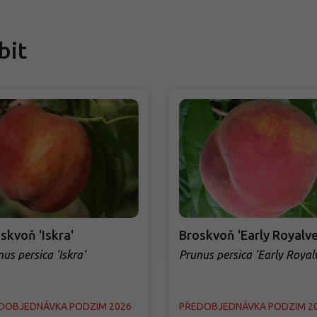
bit
skvoň 'Iskra'
Broskvoň 'Early Royalve
us persica 'Iskra'
Prunus persica 'Early Royal
DOBJEDNÁVKA PODZIM 2026
PŘEDOBJEDNÁVKA PODZIM 2