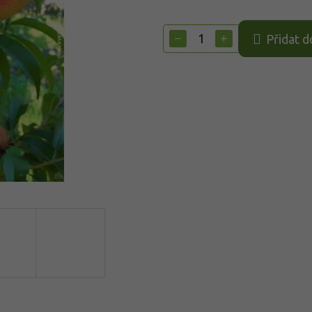
Měrná
cena:
−
+
Přidat d