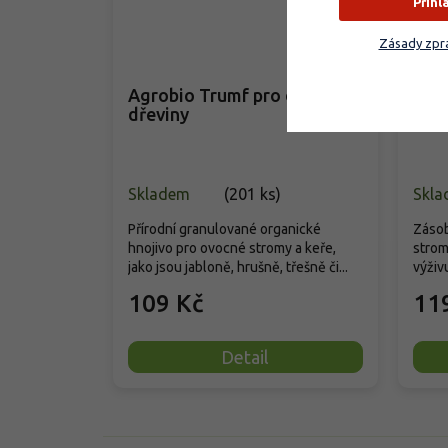
Přihl
–31 %
Zásady zpra
Agrobio Trumf pro ovocné
SIL
dřeviny
a ke
Skladem
(
201 ks
)
Skla
Přírodní granulované organické
Zásob
hnojivo pro ovocné stromy a keře,
strom
jako jsou jabloně, hrušně, třešně či...
výživu
109 Kč
11
Detail