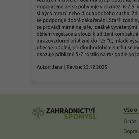
doporučené pH se pohybuje v rozmezí 6-7,5.
silných mrazů nebo dlouhodobého sucha. Záli
se podporuje dobré zakořenění. Starší rostli
se provádí mírně na jaře, ideálně vyváženými 
během vegetace a slouží k udržení kompaktníh
mrazuvzdorné přibližně do -25 °C, mladé výsa
obecně odolný, při dlouhodobém suchu se moh
osazuje přibližně 5-7 rostlin na m² podle pož
Autor: Jana | Revize: 22.12.2025
Z
á
Vše o
p
a
O nás
t
í
Doprav