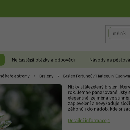
Nejčastější otázky a odpovědi
Návody na pěstován
né keře a stromy
Brsleny
Brslen Fortuneův 'Harlequin'
Euonymu
Nízký stálezelený brslen, kter
rok. Jemně panašované listy 
elegantně, zejména ve stinněj
zaplevelení a nevyžaduje slo
záhonů i do nádob, kde si za
Detailní informace