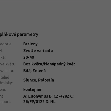
plňkové parametry
egorie
:
Brsleny
N
:
Zvolte variantu
ška
:
20-40
va květu
:
Bez květu/Nenápadný květ
va listu
:
Bílá, Zelená
telné
Slunce
,
Polostín
dmínky
:
ení
:
kontejner
nt
A: Euonymus B: CZ-4282 C:
ssport
:
26/FP/0122 D: NL