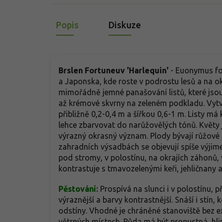
Popis
Diskuze
Brslen Fortuneuv 'Harlequin'
-
Euonymus for
a Japonska, kde roste v podrostu lesů a na okr
mimořádně jemné panašování listů, které jsou 
až krémové skvrny na zeleném podkladu. Vytv
přibližně 0,2-0,4 m a šířkou 0,6-1 m. Listy m
lehce zbarvovat do narůžovělých tónů. Květy j
výrazný okrasný význam. Plody bývají růžové
zahradních výsadbách se objevují spíše výjim
pod stromy, v polostínu, na okrajích záhonů, 
kontrastuje s tmavozelenými keři, jehličnany 
Pěstování:
Prospívá na slunci i v polostínu, p
výraznější a barvy kontrastnější. Snáší i stín,
odstíny. Vhodné je chráněné stanoviště bez 
větrných místech. Půda má být propustná, hlin