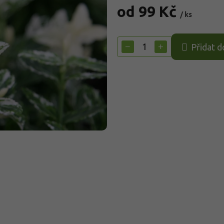
od
99 Kč
/ ks
Měrná
cena:
−
+
Přidat d