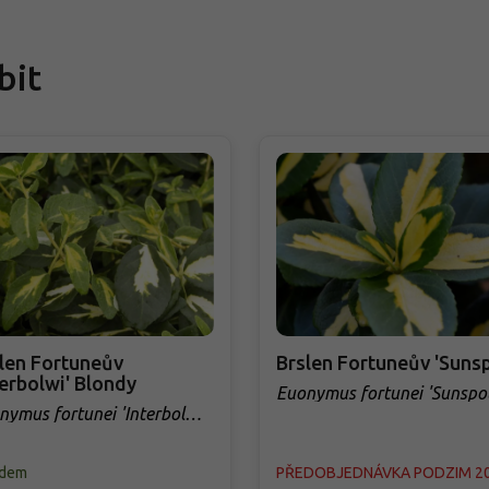
bit
len Fortuneův
Brslen Fortuneův 'Sunsp
terbolwi' Blondy
Euonymus fortunei 'Sunspot
nymus fortunei 'Interbolwi'
ndy
adem
PŘEDOBJEDNÁVKA PODZIM 2