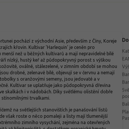
Do
tunei pochází z východní Asie, především z Číny, Koreje
ajích křovin. Kultivar 'Harlequin' je ceněn pro
Kat
menší než u běžných kultivarů a mají nepravidelné bílé
EA
áří nízký, hustý keř až půdopokryvný porost s výškou
á kožovité, oválné, stálezelené, v zimním období se mohou
Vý
sou drobné, zelenavě bílé, objevují se v červnu a nemají
Bar
 tobolky s oranžovými semeny, jsou jedovaté a v
Bar
ečně. Kultivar se uplatňuje jako půdopokryvná dřevina
Svě
ve skalkách i v nádobách. Díky světlému olistění dobře
po
a stínomilnými trvalkami.
Bal
řičemž na světlejších stanovištích je panašování listů
Pla
 kde však roste o něco pomaleji a listy mají tlumenější
Pa
extrémního zimního vysychání, zejména na otevřených
itá až hlinitopísčitá, s dostatkem organické hmoty,