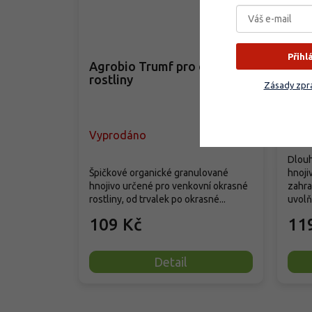
–35 %
Přihl
Agrobio Trumf pro okrasné
SIL
rostliny
rost
Zásady zpra
Vyprodáno
Skla
Dlouh
Špičkové organické granulované
hnoji
hnojivo určené pro venkovní okrasné
zahra
rostliny, od trvalek po okrasné...
uvolňu
109 Kč
11
Detail