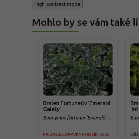
High-contrast mode
Mohlo by se vám také lí
Brslen Fortuneův 'Emerald
Brs
Gaiety'
'In
Euonymus fortunei 'Emerald
Euo
Gaiety'
Blo
PŘEDOBJEDNÁVKA PODZIM 2026
Skl