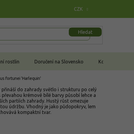
CZK
Hledat
í rostlin
Doručení na Slovensko
Kontakt
s fortunei 'Harlequin'
ý přináší do zahrady světlo i strukturu po celý
s převahou krémově bílé barvy působí lehce a
ších partiích zahrady. Hustý růst omezuje
žitou údržbu. Vhodný je jako půdopokryv, lem
chovává kompaktní tvar.