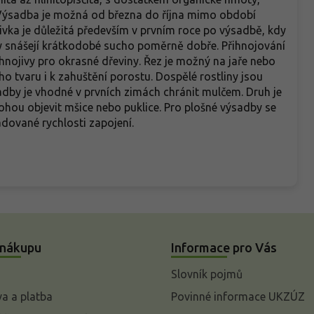
 Výsadba je možná od března do října mimo období
vka je důležitá především v prvním roce po výsadbě, kdy
ny snášejí krátkodobé sucho poměrně dobře. Přihnojování
hnojivy pro okrasné dřeviny. Řez je možný na jaře nebo
o tvaru i k zahuštění porostu. Dospělé rostliny jsou
dby je vhodné v prvních zimách chránit mulčem. Druh je
ou objevit mšice nebo puklice. Pro plošné výsadby se
adované rychlosti zapojení.
 nákupu
Informace pro Vás
Slovník pojmů
a a platba
Povinné informace UKZÚZ