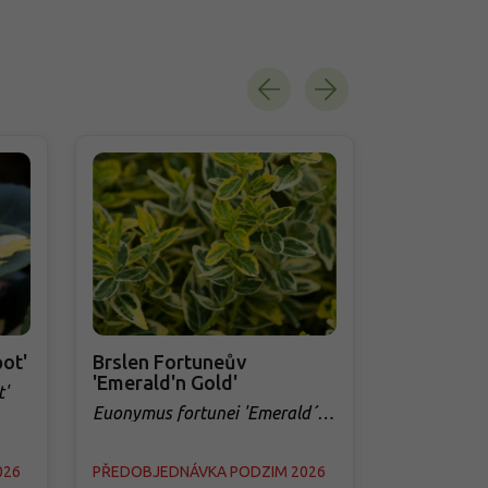
Novinka
ot'
Brslen Fortuneův
Brslen Fo
'Emerald'n Gold'
Blanket'
'
Euonymus fortunei 'Emerald´n
Euonymus fo
Gold'
Blanket'
026
PŘEDOBJEDNÁVKA PODZIM 2026
PŘEDOBJED