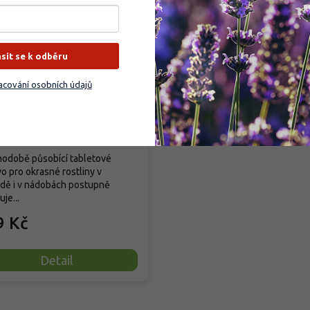
ásit se k odběru
VA TABS - Okrasné
liny
cování osobních údajů
dem
(
45 ks
)
odobě působící tabletové
vo pro okrasné rostliny v
dě i v nádobách postupně
je...
9 Kč
Detail