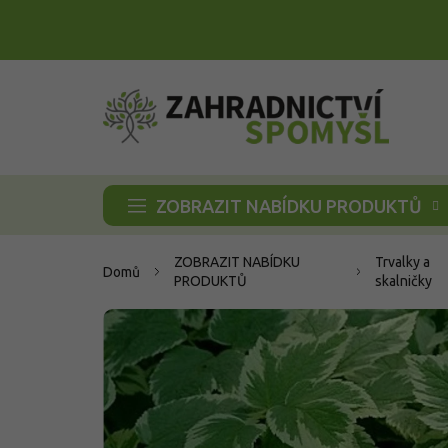
Přejít
na
obsah
ZOBRAZIT NABÍDKU PRODUKTŮ
ZOBRAZIT NABÍDKU
Trvalky a
Domů
PRODUKTŮ
skalničky