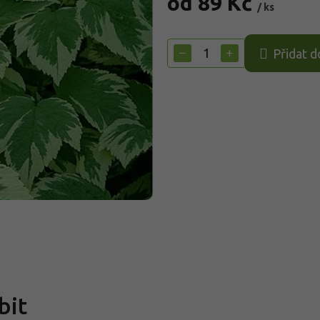
od
89 Kč
/ ks
Měrná
cena:
−
+
Přidat d
bit