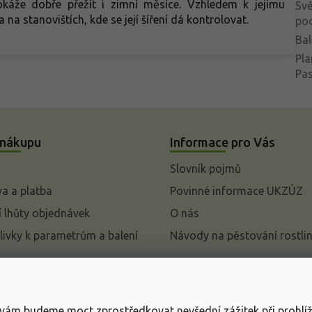
káže dobře přežít i zimní měsíce. Vzhledem k jejímu
Svě
a stanovištích, kde se její šíření dá kontrolovat.
po
Bal
Pla
Pa
 nákupu
Informace pro Vás
Slovník pojmů
a a platba
Povinné informace UKZÚZ
 lhůty objednávek
O nás
livky k parametrům a balení
Návody na pěstování rostli
pení od kupní smlouvy
mace
s vám budeme moct zprostředkovat nevšední zážitek při prohlí