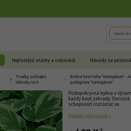
Nejčastější otázky a odpovědi
Návody na pěstován
Trvalky začínající
Bršlice kozí noha 'Variegatum' -
latinsky na A
podagraria 'Variegatum'
Půdopokryvná bylina s výrazně
každý kout zahrady. Dorůstá
schopností rozrůstat se.
Detailní informace