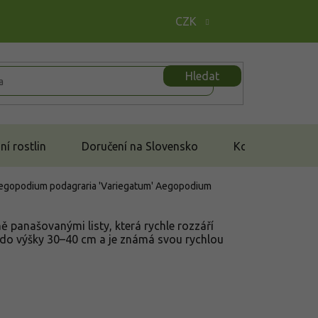
CZK
Hledat
í rostlin
Doručení na Slovensko
Kontakt
 Aegopodium podagraria 'Variegatum'
Aegopodium
 panašovanými listy, která rychle rozzáří
 do výšky 30–40 cm a je známá svou rychlou