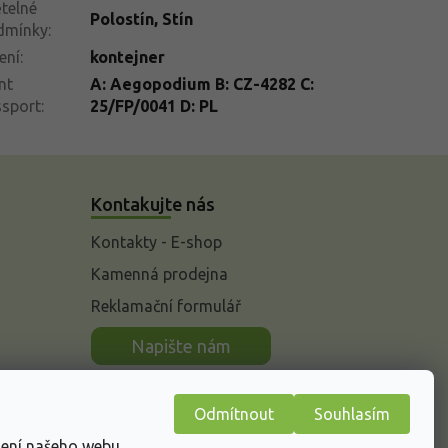
telné
Polostín
,
Stín
dmínky
:
ení
:
kontejner
nt
A: Aegopodium B: CZ-4282 C:
ssport
:
25/FP/0041 D: PL
Kontakujte nás
Kontakty - E-shop
Kamenná prodejna
Reklamační formulář
n
Napište nám
Odmítnout
Souhlasím
žení našeho webu.