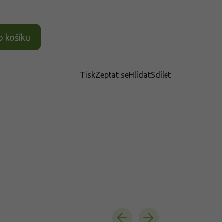
o košíku
Tisk
Zeptat se
Hlídat
Sdílet