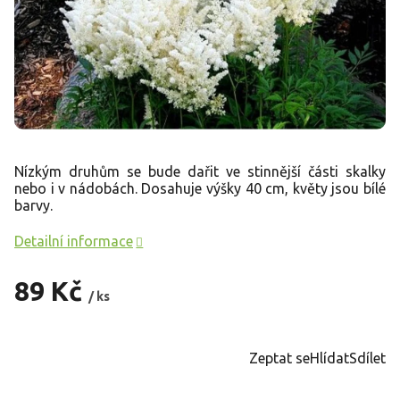
Nízkým druhům se bude dařit ve stinnější části skalky
nebo i v nádobách. Dosahuje výšky 40 cm, květy jsou bílé
barvy.
Detailní informace
89 Kč
/ ks
Měrná
cena:
Zeptat se
Hlídat
Sdílet