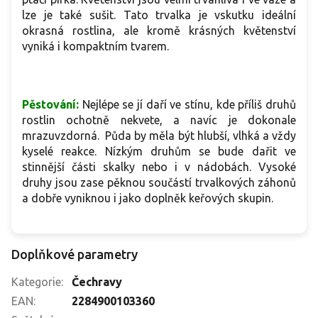
lze je také sušit. Tato trvalka je vskutku ideální
okrasná rostlina, ale kromě krásných květenství
vyniká i kompaktním tvarem.
Pěstování:
Nejlépe se jí daří ve stínu, kde příliš druhů
rostlin ochotně nekvete, a navíc je dokonale
mrazuvzdorná. Půda by měla být hlubší, vlhká a vždy
kyselé reakce. Nízkým druhům se bude dařit ve
stinnější části skalky nebo i v nádobách. Vysoké
druhy jsou zase pěknou součástí trvalkových záhonů
a dobře vyniknou i jako doplněk keřových skupin.
Doplňkové parametry
Kategorie
:
Čechravy
EAN
:
2284900103360