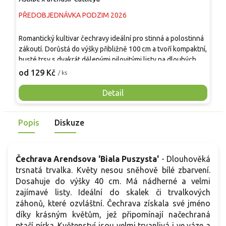
PŘEDOBJEDNÁVKA PODZIM 2026
P
Romantický kultivar čechravy ideální pro stinná a polostinná
V
zákoutí. Dorůstá do výšky přibližně 100 cm a tvoří kompaktní,
s
husté trsy s dvakrát dělenými pilovitými listy na dlouhých
D
řapících, které zůstávají tmavě zelené po celou vegetační
v
od 129 Kč
o
/ ks
sezónu. Od července do srpna kvete bohatými latami sytě
č
růžově fialových květů, jež připomínají načechraná ptačí
c
Detail
pírka a přitahují pozornost v zahradě. Má dlouhé kvetení, je
s
vhodná k řezu a skvěle se hodí do trvalkových záhonů,
p
Popis
Diskuze
skupinových výsadeb i jako solitér. Vynikne v kombinaci s
bohyškami, bergenii, dlužichou, čemeřicí a popelivkou.
Čechrava Arendsova 'Biala Puszysta'
- Dlouhověká
trsnatá trvalka. Květy nesou sněhově bílé zbarvení.
Dosahuje do výšky 40 cm. Má nádherné a velmi
zajímavé listy. Ideální do skalek či trvalkových
záhonů, které ozvláštní. Čechrava získala své jméno
díky krásným květům, jež připomínají načechraná
ptačí pírka. Květenství jsou velmi trvanlivá i ve váze a