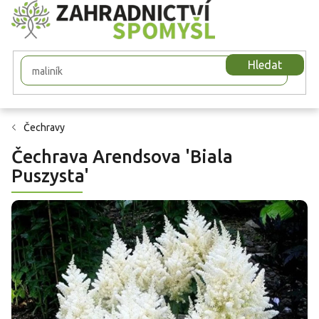
Přejít
na
obsah
Hledat
Čechravy
Čechrava Arendsova 'Biala
Puszysta'