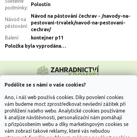
Světelné
Polostín
podmínky
:
Návod na pěstování čechrav - /navody-na-
Návod na
pestovani-trvalek/navod-na-pestovani-
pěstování
:
cechrav/
Balení
:
kontejner p11
Položka byla vyprodána…
Z
á
p
a
Podělíte se s námi o vaše cookies?
t
Vše o nákupu
í
Ano, i náš web používá cookies. Díky povolení cookies
vám budeme moct zprostředkovat nevšední zážitek při
prohlížení našeho webu. Analytické cookies používáme
Informace pro Vás
k analýze návštěvnosti, personalizační nám pomáhají
s přizpůsobením webu a díky marketingovým cookies se
Kontakujte nás
vám zobrazí takové reklamy, které vás nebudou