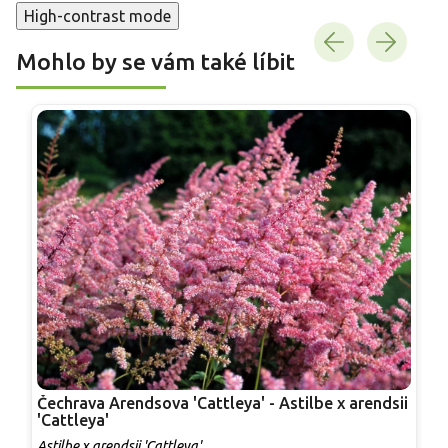
High-contrast mode
Mohlo by se vám také líbit
Čechrava Arendsova 'Cattleya' - Astilbe x arendsii
Č
'Cattleya'
a
Astilbe x arendsii 'Cattleya'
A