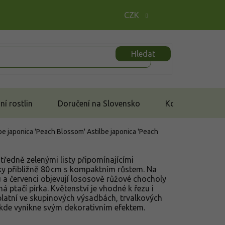
CZK
Hledat
í rostlin
Doručení na Slovensko
Kontakt
lbe japonica 'Peach Blossom'
Astilbe japonica 'Peach
tředně zelenými listy připomínajícími
šky přibližně 80 cm s kompaktním růstem. Na
 a červenci objevují lososově růžové chocholy
á ptačí pírka. Květenství je vhodné k řezu i
platní ve skupinových výsadbách, trvalkových
 kde vynikne svým dekorativním efektem.