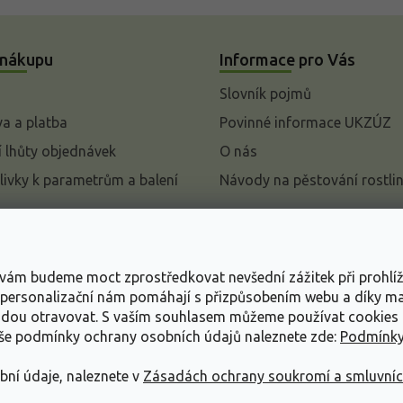
 nákupu
Informace pro Vás
Slovník pojmů
a a platba
Povinné informace UKZÚZ
 lhůty objednávek
O nás
livky k parametrům a balení
Návody na pěstování rostli
pení od kupní smlouvy
mace
s vám budeme moct zprostředkovat nevšední zážitek při prohlí
ace o ochraně osobních
, personalizační nám pomáhají s přizpůsobením webu a díky 
udou otravovat.
S vaším souhlasem můžeme používat cookies 
dní podmínky
aše podmínky ochrany osobních údajů naleznete zde:
Podmínky
bní údaje, naleznete v
Zásadách ochrany soukromí a smluvní