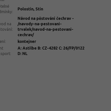
telné
Polostín
,
Stín
dmínky
:
Návod na pěstování čechrav -
vod na
/navody-na-pestovani-
tování
:
trvalek/navod-na-pestovani-
cechrav/
ení
:
kontejner
nt
A: Astilbe B: CZ-4282 C: 26/FP/0122
ssport
:
D: NL