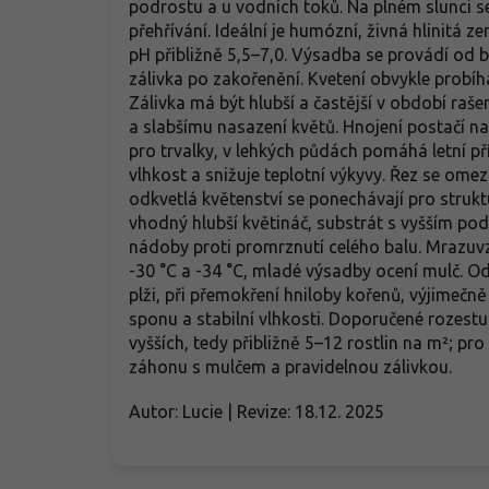
podrostu a u vodních toků. Na plném slunci se
přehřívání. Ideální je humózní, živná hlinitá
pH přibližně 5,5–7,0. Výsadba se provádí od bř
zálivka po zakořenění. Kvetení obvykle probíh
Zálivka má být hlubší a častější v období raše
a slabšímu nasazení květů. Hnojení postačí
pro trvalky, v lehkých půdách pomáhá letní pří
vlhkost a snižuje teplotní výkyvy. Řez se ome
odkvetlá květenství se ponechávají pro strukt
vhodný hlubší květináč, substrát s vyšším po
nádoby proti promrznutí celého balu. Mrazuvz
-30 °C a -34 °C, mladé výsadby ocení mulč. Od
plži, při přemokření hniloby kořenů, výjimečn
sponu a stabilní vlhkosti. Doporučené rozest
vyšších, tedy přibližně 5–12 rostlin na m²; pro
záhonu s mulčem a pravidelnou zálivkou.
Autor: Lucie | Revize: 18.12. 2025