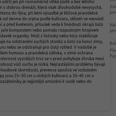
 udrží jen při rovnoměrně vlhké půdě a bez letního
Svě
 zem s dobrou drenáží, která však dlouhodobě nevysychá,
po
ezna do října, při letní výsadbě je klíčová pravidelná
á od června do srpna podle kultivaru, sklizeň se neuvádí.
ní a před kvetením, přísušek vede k hnědnutí okrajů listů
Ná
 na jaře kompostem nebo pomalu rozpustným hnojivem
pěs
davek organiky. Mulč z listovky nebo kůry stabilizuje
zuje na odstranění suchých stonků a listů na konci zimy,
Bal
uru nebo se odstraňují pro čistý vzhled. V nádobě je
Pla
dílem humusu a pravidelná zálivka, v zimě ochrana
Pa
dornost vyzrálých trsů se v praxi pohybuje zhruba mezi
olnost vůči suchu je nízká. Nejčastějšími problémy bývají
ě houbové skvrnitosti, prevence spočívá ve vzdušném
upy jsou 25–30 cm u nízkých kultivarů a 35–45 cm u
 začátečníky je nejjistější umístění k vodě nebo do