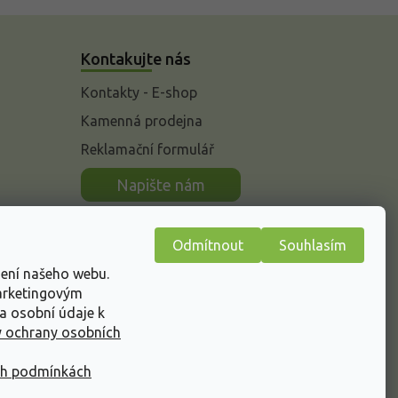
Kontakujte nás
Kontakty - E-shop
Kamenná prodejna
Reklamační formulář
n
Napište nám
Odmítnout
Souhlasím
žení našeho webu.
marketingovým
a osobní údaje k
 ochrany osobních
ch podmínkách