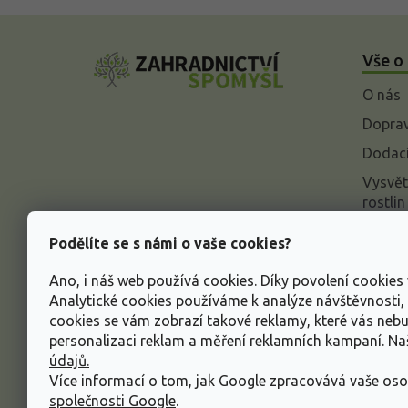
Z
á
Vše o
p
a
O nás
t
í
Doprav
Dodací
Vysvět
rostlin
Odstou
Podělíte se s námi o vaše cookies?
Rekla
Ano, i náš web používá cookies. Díky povolení cookie
Inform
Analytické cookies používáme k analýze návštěvnosti
údajů
cookies se vám zobrazí takové reklamy, které vás neb
Obcho
personalizaci reklam a měření reklamních kampaní. N
údajů.
Více informací o tom, jak Google zpracovává vaše oso
společnosti Google
.