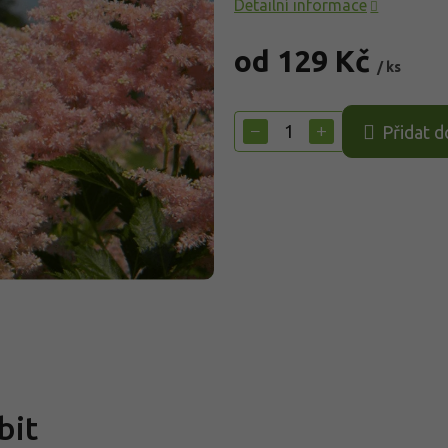
Detailní informace
od
129 Kč
/ ks
Měrná
cena:
−
+
Přidat d
bit