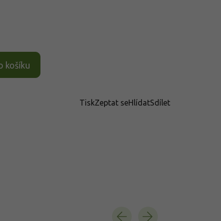
o košíku
Tisk
Zeptat se
Hlídat
Sdílet