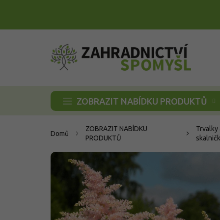
Přejít
na
obsah
ZOBRAZIT NABÍDKU PRODUKTŮ
ZOBRAZIT NABÍDKU
Trvalky
Domů
PRODUKTŮ
skalnič