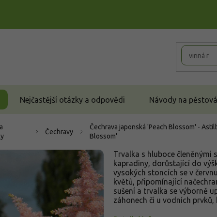
Nejčastější otázky a odpovědi
Návody na pěstován
 a
Čechrava japonská 'Peach Blossom' - Asti
Čechravy
ky
Blossom'
Trvalka s hluboce členěnými s
kapradiny, dorůstající do vý
vysokých stoncích se v červnu
květů, připomínající načechran
sušení a trvalka se výborně u
záhonech či u vodních prvků,