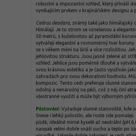
robustní a impozantní vzhled, který přináší d
vynikajícím prvkem v krajinářském designu a p
Cedrus deodara
, známý také jako himálajský c
Himálají. Je to strom se vznešenou a elegant
50 metrů, s kuželovitou až pyramidální koruno
vytvářejí elegantní a rovnoměrný tvar koruny.
se s věkem mění na širší a více rozložitou. Je
jehlovitou strukturu. Jsou jasně zelené až stř
vzhled. Jehlice jsou poměrně dlouhé a vytváře
svou krásnou estetiku a je často využíván jak
zahradách pro svou dekorativní hodnotu. Může
kompozic. Tento cedr preferuje slunné stan
odolný a nenáročný na péči, což z něj činí at
všestranné využití a může být výborným přír
Pěstování:
Vyžaduje slunné stanoviště, kde se
Snese i lehký polostín, ale roste zde pomaleji.
půdě, ideálně mírně kyselé až neutrální (pH 6,
naopak velmi dobře snáší sucho a teplo po zak
výsadbě. Jakmile dobře zakoření, je cedr atla