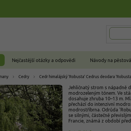
Nejčastější otázky a odpovědi
Návody na pěstován
čnany
Cedry
Cedr himalájský 'Robusta'
Cedrus deodara 'Robusta
Jehličnatý strom s nápadně 
modrozeleným tónem. Ve stáří 
dosahuje zhruba 10–13 m. Mlad
přechází do intenzivní modro
modrostříbrna. Odrůda 'Robus
se silnými, částečně převislý
Francie, známá z období před 