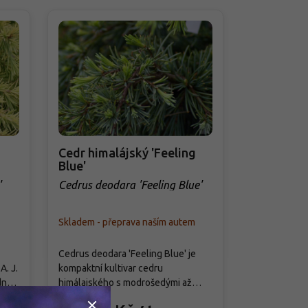
Cedr himalájský 'Feeling
Cedr atla
Blue'
Pendula'
'
Cedrus deodara 'Feeling Blue'
Cedrus atla
Pendula'
Skladem - přeprava naším autem
Skladem - př
Cedrus deodara 'Feeling Blue' je
Cedr atlantsk
A. J.
kompaktní kultivar cedru
zaujme kaská
dně
himálajského s modrošedými až
habitem s „
itou
stříbřitými jehlicemi, který se dobře
a modrostříbr