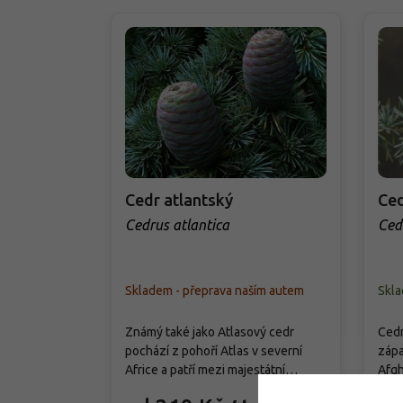
Cedr atlantský
Ced
Cedrus atlantica
Ced
Skladem - přeprava naším autem
Skl
Známý také jako Atlasový cedr
Cedr
pochází z pohoří Atlas v severní
zápa
Africe a patří mezi majestátní
Afgh
jehličnany, které zaujmou svou
na s