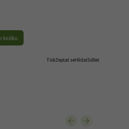
o košíku
Tisk
Zeptat se
Hlídat
Sdílet