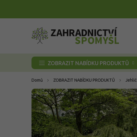
Přejít
na
obsah
ZOBRAZIT NABÍDKU PRODUKTŮ
Domů
ZOBRAZIT NABÍDKU PRODUKTŮ
Jehli