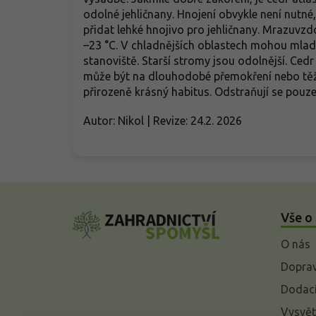
odolné jehličnany. Hnojení obvykle není nutné,
přidat lehké hnojivo pro jehličnany. Mrazuvzd
–23 °C. V chladnějších oblastech mohou mladé
stanoviště. Starší stromy jsou odolnější. Cedr
může být na dlouhodobé přemokření nebo těž
přirozeně krásný habitus. Odstraňují se pouz
Autor: Nikol | Revize: 24.2. 2026
Z
á
Vše o
p
a
O nás
t
í
Doprav
Dodací
Vysvět