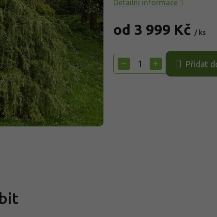
Detailní informace
od
3 999 Kč
/ ks
Měrná
cena:
−
+
Přidat d
bit