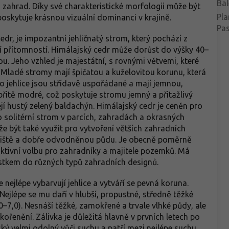
Bal
o zahrad. Díky své charakteristické morfologii může být
Pla
oskytuje krásnou vizuální dominanci v krajině.
Pa
edr, je impozantní jehličnatý strom, který pochází z
ní přítomností. Himálajský cedr může dorůst do výšky 40–
u. Jeho vzhled je majestátní, s rovnými větvemi, které
 Mladé stromy mají špičatou a kuželovitou korunu, která
ho jehlice jsou střídavě uspořádané a mají jemnou,
íbřitě modré, což poskytuje stromu jemný a přitažlivý
jí hustý zelený baldachýn. Himálajský cedr je ceněn pro
o solitérní strom v parcích, zahradách a okrasných
 být také využit pro vytvoření větších zahradních
oviště a dobře odvodněnou půdu. Je obecně poměrně
raktivní volbu pro zahradníky a majitele pozemků. Má
ůstkem do různých typů zahradních designů.
 nejlépe vybarvují jehlice a vytváří se pevná koruna.
 Nejlépe se mu daří v hlubší, propustné, středně těžké
0–7,0). Nesnáší těžké, zamokřené a trvale vlhké půdy, ale
ořenění. Zálivka je důležitá hlavně v prvních letech po
ský velmi odolný vůči suchu a patří mezi nejlépe suchu