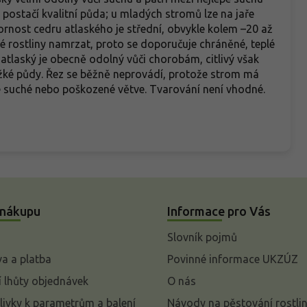
 postačí kvalitní půda; u mladých stromů lze na jaře
ornost cedru atlaského je střední, obvykle kolem –20 až
 rostliny namrzat, proto se doporučuje chráněné, teplé
 atlaský je obecně odolný vůči chorobám, citlivý však
ké půdy. Řez se běžně neprovádí, protože strom má
e suché nebo poškozené větve. Tvarování není vhodné.
 nákupu
Informace pro Vás
Slovník pojmů
a a platba
Povinné informace UKZÚZ
 lhůty objednávek
O nás
livky k parametrům a balení
Návody na pěstování rostli