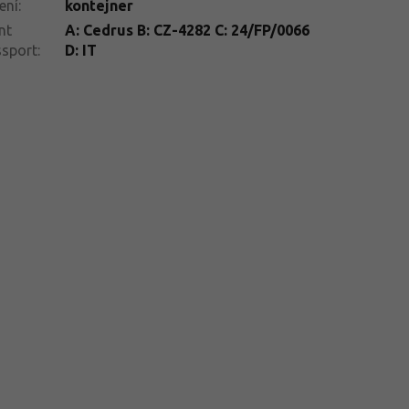
ení
:
kontejner
nt
A: Cedrus B: CZ-4282 C: 24/FP/0066
ssport
:
D: IT