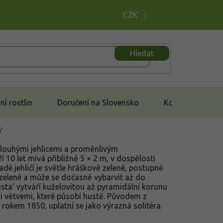
CZK
Hledat
í rostlin
Doručení na Slovensko
Kontakt
'
dlouhými jehlicemi a proměnlivým
10 let mívá přibližně 5 × 2 m, v dospělosti
é jehličí je světle hráškově zelené, postupně
zelené a může se dočasně vybarvit až do
ta' vytváří kuželovitou až pyramidální korunu
mi větvemi, které působí hustě. Původem z
rokem 1850, uplatní se jako výrazná solitéra.