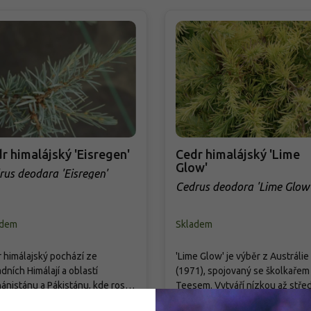
r himalájský 'Eisregen'
Cedr himalájský 'Lime
Glow'
rus deodara 'Eisregen'
Cedrus deodora 'Lime Glow
adem
Skladem
 himálajský pochází ze
'Lime Glow' je výběr z Austrálie
dních Himálají a oblastí
(1971), spojovaný se školkařem 
ánistánu a Pákistánu, kde roste
Teesem. Vytváří nízkou až stře
lunných svazích v propustných
vysokou, nepravidelně kuželov