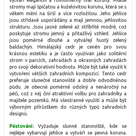
vytváří elegantní a rovnoměrný tvar koruny. Mladé
stromy mají špičatou a kuželovitou korunu, která se s
věkem mění na širší a více rozložitou. Jeho jehlice
jsou střídavě uspořádány a mají jemnou, jehlovitou
strukturu. Jsou jasně zelené až stříbřitě modré, což
poskytuje stromu jemný a přitažlivý vzhled. Jehlice
jsou poměrně dlouhé a vytvářejí hustý zelený
baldachýn. Himálajský cedr je ceněn pro svou
krásnou estetiku a je často využíván jako solitérní
strom v parcích, zahradách a okrasných zahradách
pro svoji dekorativní hodnotu. Může být také využit k
vytvoření větších zahradních kompozicí. Tento cedr
preferuje slunečné stanoviště a dobře odvodněnou
půdu. Je obecně poměrně odolný a nenáročný na
péči, což z něj činí atraktivní volbu pro zahradníky a
majitele pozemků. Má všestranné využití a může být
výborným přírůstkem do různých typů zahradních
designů.
Pěstování:
Vyžaduje slunné stanoviště, kde se
nejlépe vybarvují jehlice a vytváří se pevná koruna.