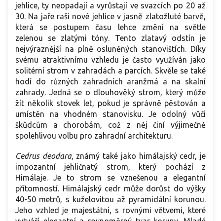
jehlice, ty neopadají a vyrůstají ve svazcích po 20 až
30. Na jaře raší nové jehlice v jasně zlatožluté barvě,
která se postupem času lehce změní na světle
zelenou se zlatými tóny. Tento zlatavý odstín je
nejvýraznější na plně osluněných stanovištích. Díky
svému atraktivnímu vzhledu je často využíván jako
solitérní strom v zahradách a parcích. Skvěle se také
hodí do různých zahradních aranžmá a na skalní
zahrady. Jedná se o dlouhověký strom, který může
žít několik stovek let, pokud je správně pěstován a
umístěn na vhodném stanovisku. Je odolný vůči
škůdcům a chorobám, což z něj činí výjimečně
spolehlivou volbu pro zahradní architekturu.
Cedrus deodara
, známý také jako himálajský cedr, je
impozantní jehličnatý strom, který pochází z
Himálaje. Je to strom se vznešenou a elegantní
přítomností. Himálajský cedr může dorůst do výšky
40-50 metrů, s kuželovitou až pyramidální korunou.
Jeho vzhled je majestátní, s rovnými větvemi, které