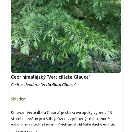
Cedr himalájský 'Verticillata Glauca'
C
Cedrus deodara 'Verticillata Glauca'
C
Skladem
S
C
Kultivar 'Verticillata Glauca' je starší evropský výběr z 19.
k
století, ceněný pro štíhlý, úzce vzpřímený růst a jemně
p
patrovitou stavbu koruny. Postranní větévky často odstávají
k
8
téměř vodorovně, jsou řidší a s většími rozestupy, takže