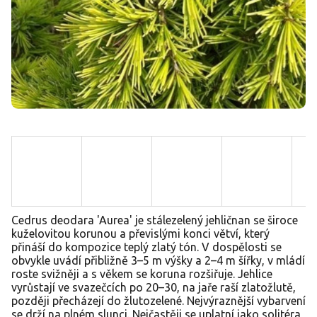
Cedrus deodara 'Aurea' je stálezelený jehličnan se široce
kuželovitou korunou a převislými konci větví, který
přináší do kompozice teplý zlatý tón. V dospělosti se
obvykle uvádí přibližně 3–5 m výšky a 2–4 m šířky, v mládí
roste svižněji a s věkem se koruna rozšiřuje. Jehlice
vyrůstají ve svazečcích po 20–30, na jaře raší zlatožlutě,
později přecházejí do žlutozelené. Nejvýraznější vybarvení
se drží na plném slunci. Nejčastěji se uplatní jako solitéra,