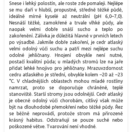
Snese i lehký polostín, ale roste zde pomaleji. Nejlépe
se mu daří v hlubší, propustné, středně těžké půdě,
ideálně mírně kyselé až neutrální (pH 6,0–7,0).
Nesnáší těžké, zamokřené a trvale vlhké půdy, ale
naopak velmi dobře snáší sucho a teplo po
zakořenění. Zálivka je důležitá hlavně v prvních letech
po výsadbě. Jakmile dobře zakoření, je cedr atlaský
velmi odolný vůči suchu a patří mezi nejlépe suchu
odolné jehličnany. Hnojení obvykle není nutné,
postačí kvalitní půda; u mladých stromů lze na jaře
přidat lehké hnojivo pro jehličnany. Mrazuvzdornost
cedru atlaského je střední, obvykle kolem –20 až –23
°C. V chladnějších oblastech mohou mladé rostliny
namrzat, proto se doporučuje chráněné, teplé
stanoviště. Starší stromy jsou odolnější. Cedr atlaský
je obecně odolný vůči chorobám, citlivý však může
být na dlouhodobé přemokření nebo těžké půdy. Řez
se běžně neprovádí, protože strom má přirozeně
krásný habitus. Odstraňují se pouze suché nebo
poškozené větve. Tvarování není vhodné.