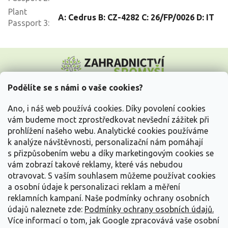
Plant
A: Cedrus B: CZ-4282 C: 26/FP/0026 D: IT
Passport 3
:
Z
á
p
a
Podělíte se s námi o vaše cookies?
t
Vše o nákupu
í
Ano, i náš web používá cookies. Díky povolení cookies
vám budeme moct zprostředkovat nevšední zážitek při
prohlížení našeho webu. Analytické cookies používáme
Informace pro Vás
k analýze návštěvnosti, personalizační nám pomáhají
s přizpůsobením webu a díky marketingovým cookies se
Kontakujte nás
vám zobrazí takové reklamy, které vás nebudou
otravovat.
S vaším souhlasem můžeme používat cookies
a osobní údaje k personalizaci reklam a měření
reklamních kampaní. Naše podmínky ochrany osobních
údajů naleznete zde:
Podmínky ochrany osobních údajů.
Více informací o tom, jak Google zpracovává vaše osobní