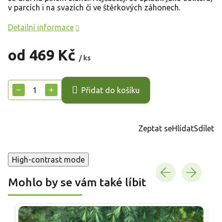
v parcích i na svazích či ve štěrkových záhonech.
Detailní informace
od
469 Kč
/ ks
Měrná
cena:
−
+
Přidat do košíku
Zeptat se
Hlídat
Sdílet
High-contrast mode
Mohlo by se vám také líbit