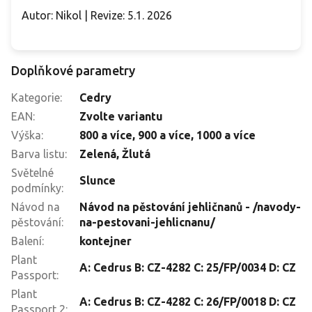
Autor: Nikol | Revize: 5.1. 2026
Doplňkové parametry
Kategorie
:
Cedry
EAN
:
Zvolte variantu
Výška
:
800 a více
,
900 a více
,
1000 a více
Barva listu
:
Zelená, Žlutá
Světelné
Slunce
podmínky
:
Návod na
Návod na pěstování jehličnanů - /navody-
pěstování
:
na-pestovani-jehlicnanu/
Balení
:
kontejner
Plant
A: Cedrus B: CZ-4282 C: 25/FP/0034 D: CZ
Passport
:
Plant
A: Cedrus B: CZ-4282 C: 26/FP/0018 D: CZ
Passport 2
: