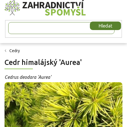
Přejít
na
obsah
Hledat
Cedry
Cedr himalájský 'Aurea'
Cedrus deodara 'Aurea'