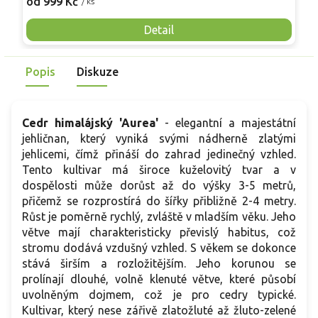
od 999 Kč
/ ks
D
strom působí lehce a vzdušně i v dospělosti. Jehlice
Č
vyrůstají ve svazečcích, jsou měkké, mírně zakřivené, dlouhé
Detail
p
přibližně 2–3 cm a vybarvují se do modrozeleného až
a
šedozeleného tónu, který na plném slunci získává výraznější
j
Popis
Diskuze
chladný nádech. Na podzim se objevují nenápadné samčí
šištice.
Cedr himalájský 'Aurea'
- elegantní a majestátní
jehličnan, který vyniká svými nádherně zlatými
jehlicemi, čímž přináší do zahrad jedinečný vzhled.
Tento kultivar má široce kuželovitý tvar a v
dospělosti může dorůst až do výšky 3-5 metrů,
přičemž se rozprostírá do šířky přibližně 2-4 metry.
Růst je poměrně rychlý, zvláště v mladším věku. Jeho
větve mají charakteristicky převislý habitus, což
stromu dodává vzdušný vzhled. S věkem se dokonce
stává širším a rozložitějším. Jeho korunou se
prolínají dlouhé, volně klenuté větve, které působí
uvolněným dojmem, což je pro cedry typické.
Kultivar, který nese zářivě zlatožluté až žluto-zelené