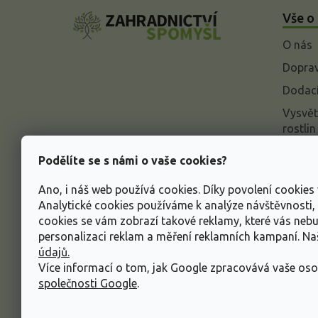
á
Vše o
p
a
O nás
t
í
Doprav
Dodací
Vysvět
rostlin
Odstou
Podělíte se s námi o vaše cookies?
Rekla
Ano, i náš web používá cookies. Díky povolení cookie
Inform
Analytické cookies používáme k analýze návštěvnosti
údajů
cookies se vám zobrazí takové reklamy, které vás neb
Obcho
personalizaci reklam a měření reklamních kampaní. N
údajů.
Více informací o tom, jak Google zpracovává vaše oso
společnosti Google
.