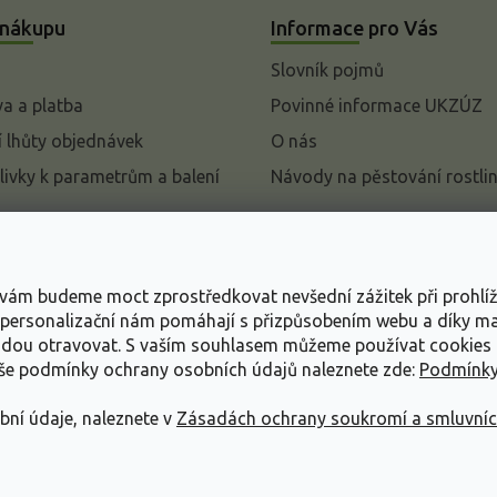
 nákupu
Informace pro Vás
Slovník pojmů
a a platba
Povinné informace UKZÚZ
 lhůty objednávek
O nás
livky k parametrům a balení
Návody na pěstování rostli
pení od kupní smlouvy
mace
s vám budeme moct zprostředkovat nevšední zážitek při prohlí
ace o ochraně osobních
, personalizační nám pomáhají s přizpůsobením webu a díky 
udou otravovat.
S vaším souhlasem můžeme používat cookies 
dní podmínky
aše podmínky ochrany osobních údajů naleznete zde:
Podmínky
bní údaje, naleznete v
Zásadách ochrany soukromí a smluvní