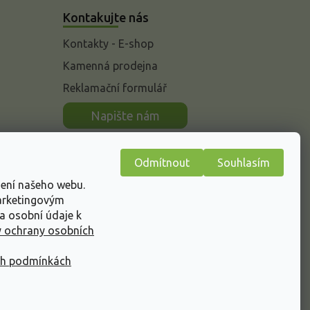
Kontakujte nás
Kontakty - E-shop
Kamenná prodejna
Reklamační formulář
n
Napište nám
Odmítnout
Souhlasím
žení našeho webu.
marketingovým
a osobní údaje k
 ochrany osobních
ch podmínkách