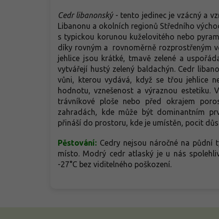
Cedr libanonský
- tento jedinec je vzácný a vz
Libanonu a okolních regionů Středního vých
s typickou korunou kuželovitého nebo pyrami
díky rovným a rovnoměrně rozprostřeným větv
jehlice jsou krátké, tmavě zelené a uspořád
vytvářejí hustý zelený baldachýn. Cedr liba
vůni, kterou vydává, když se třou jehlice 
hodnotu, vznešenost a výraznou estetiku. V 
trávníkové ploše nebo před okrajem poros
zahradách, kde může být dominantním prv
přináší do prostoru, kde je umístěn, pocit důs
Pěstování:
Cedry nejsou náročné na půdní t
místo. Modrý cedr atlaský je u nás spoleh
-27°C bez viditelného poškození.
Z