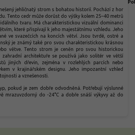
Po
nešený jehličnatý strom s bohatou historií. Pochází z hor
odu. Tento cedr může dorůst do výšky kolem 25–40 metrů
dálního tvaru. Má charakteristickou vizuální dominanci
ím, které přispívají k jeho majestátnímu vzhledu. Jeho
ané ve svazečcích na koncích větví. Jsou tvrdé, ostré a
nonský je známý také pro svou charakteristickou krásnou
nebo větve. Tento strom je ceněn pro svou historickou
zahradní architektuře se používá jako solitér ve větší
tů jiných dřevin, zejména v rozlehlých parcích nebo
kem v krajinářském designu. Jeho impozantní vzhled
tojnosti a vznešenosti.
yp, pokud je zem dobře odvodněná. Potřebují výslunné
livě mrazuvzdorný do -24°C a dobře snáší výkyvy až do