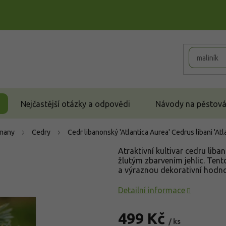
Nejčastější otázky a odpovědi
Návody na pěstován
čnany
Cedry
Cedr libanonský 'Atlantica Aurea'
Cedrus libani 'Atl
Atraktivní kultivar cedru lib
žlutým zbarvením jehlic. Tento
a výraznou dekorativní hodno
Detailní informace
499 Kč
/ ks