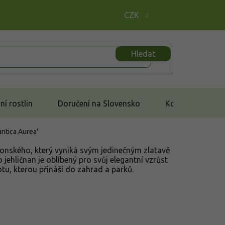
CZK
Hledat
í rostlin
Doručení na Slovensko
Kontakt
antica Aurea'
anonského, který vyniká svým jedinečným zlatavě
 jehličnan je oblíbený pro svůj elegantní vzrůst
tu, kterou přináší do zahrad a parků.