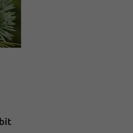
Měrná
cena:
bit