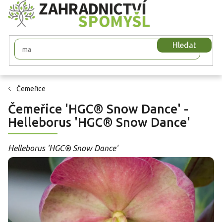
Přejít
na
obsah
Hledat
Čemeřice
Čemeřice 'HGC® Snow Dance' -
Helleborus 'HGC® Snow Dance'
Helleborus 'HGC® Snow Dance'