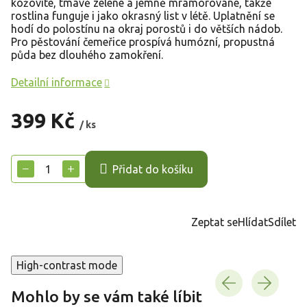
kožovité, tmavě zelené a jemně mramorované, takže
rostlina funguje i jako okrasný list v létě. Uplatnění se
hodí do polostínu na okraj porostů i do větších nádob.
Pro pěstování čemeřice prospívá humózní, propustná
půda bez dlouhého zamokření.
Detailní informace
399 Kč
/ ks
Měrná
cena:
−
+
Přidat do košíku
Zeptat se
Hlídat
Sdílet
High-contrast mode
Mohlo by se vám také líbit