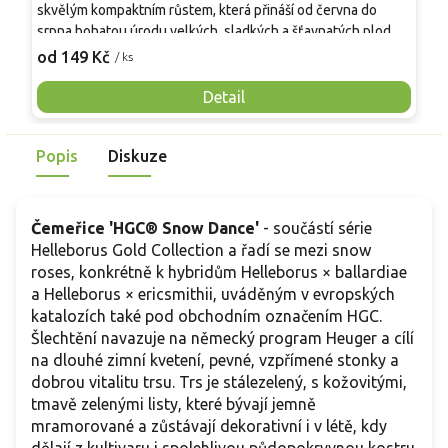
skvělým kompaktním růstem, která přináší od června do
A
srpna bohatou úrodu velkých, sladkých a šťavnatých plodů.
v
Pevné vzpřímené výhony tvoří elegantní habitus bez
j
od 149 Kč
o
/ ks
nutnosti opory, ideální pro nádoby, balkony i malé zahrady.
n
Mrazuvzdornost do −25 °C a spolehlivá vitalita z něj dělají
V
Detail
skvělou volbu pro každého pěstitele.
Popis
Diskuze
Čemeřice 'HGC® Snow Dance'
- součástí série
Helleborus Gold Collection a řadí se mezi snow
roses, konkrétně k hybridům Helleborus × ballardiae
a Helleborus × ericsmithii, uváděným v evropských
katalozích také pod obchodním označením HGC.
Šlechtění navazuje na německý program Heuger a cílí
na dlouhé zimní kvetení, pevné, vzpřímené stonky a
dobrou vitalitu trsu. Trs je stálezelený, s kožovitými,
tmavě zelenými listy, které bývají jemně
mramorované a zůstávají dekorativní i v létě, kdy