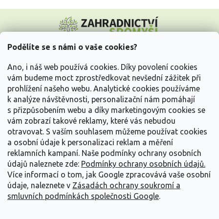
Z
á
p
a
Podělíte se s námi o vaše cookies?
t
Vše o nákupu
í
Ano, i náš web používá cookies. Díky povolení cookies
vám budeme moct zprostředkovat nevšední zážitek při
prohlížení našeho webu. Analytické cookies používáme
Informace pro Vás
k analýze návštěvnosti, personalizační nám pomáhají
s přizpůsobením webu a díky marketingovým cookies se
Kontakujte nás
vám zobrazí takové reklamy, které vás nebudou
otravovat.
S vaším souhlasem můžeme používat cookies
a osobní údaje k personalizaci reklam a měření
reklamních kampaní. Naše podmínky ochrany osobních
údajů naleznete zde:
Podmínky ochrany osobních údajů.
Více informací o tom, jak Google zpracovává vaše osobní
údaje, naleznete v
Zásadách ochrany soukromí a
smluvních podmínkách společnosti Google
.