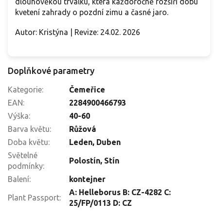
dlouhověkou trvalku, která každoročně rozšíří dobu
kvetení zahrady o pozdní zimu a časné jaro.
Autor: Kristýna | Revize: 24.02. 2026
Doplňkové parametry
Kategorie
:
Čemeřice
EAN
:
2284900466793
Výška
:
40-60
Barva květu
:
Růžová
Doba květu
:
Leden
,
Duben
Světelné
Polostín
,
Stín
podmínky
:
Balení
:
kontejner
A: Helleborus B: CZ-4282 C:
Plant Passport
:
25/FP/0113 D: CZ