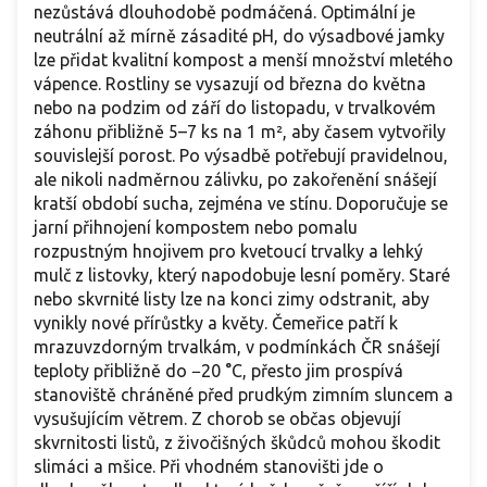
nezůstává dlouhodobě podmáčená. Optimální je
neutrální až mírně zásadité pH, do výsadbové jamky
lze přidat kvalitní kompost a menší množství mletého
vápence. Rostliny se vysazují od března do května
nebo na podzim od září do listopadu, v trvalkovém
záhonu přibližně 5–7 ks na 1 m², aby časem vytvořily
souvislejší porost. Po výsadbě potřebují pravidelnou,
ale nikoli nadměrnou zálivku, po zakořenění snášejí
kratší období sucha, zejména ve stínu. Doporučuje se
jarní přihnojení kompostem nebo pomalu
rozpustným hnojivem pro kvetoucí trvalky a lehký
mulč z listovky, který napodobuje lesní poměry. Staré
nebo skvrnité listy lze na konci zimy odstranit, aby
vynikly nové přírůstky a květy. Čemeřice patří k
mrazuvzdorným trvalkám, v podmínkách ČR snášejí
teploty přibližně do −20 °C, přesto jim prospívá
stanoviště chráněné před prudkým zimním sluncem a
vysušujícím větrem. Z chorob se občas objevují
skvrnitosti listů, z živočišných škůdců mohou škodit
slimáci a mšice. Při vhodném stanovišti jde o