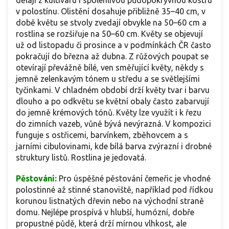
dělají z kultivaru i spolehlivou půdopokryvnou kostru
v polostínu. Olistění dosahuje přibližně 35–40 cm, v
době květu se stvoly zvedají obvykle na 50–60 cm a
rostlina se rozšiřuje na 50–60 cm. Květy se objevují
už od listopadu či prosince a v podmínkách ČR často
pokračují do března až dubna. Z růžových poupat se
otevírají převážně bílé, ven směřující květy, někdy s
jemně zelenkavým tónem u středu a se světlejšími
tyčinkami. V chladném období drží květy tvar i barvu
dlouho a po odkvětu se květní obaly často zabarvují
do jemně krémových tónů. Květy lze využít i k řezu
do zimních vazeb, vůně bývá nevýrazná. V kompozici
funguje s ostřicemi, barvínkem, zběhovcem a s
jarními cibulovinami, kde bílá barva zvýrazní i drobné
struktury listů. Rostlina je jedovatá.
Pěstování:
Pro úspěšné pěstování čemeřic je vhodné
polostinné až stinné stanoviště, například pod řídkou
korunou listnatých dřevin nebo na východní straně
domu. Nejlépe prospívá v hlubší, humózní, dobře
propustné půdě, která drží mírnou vlhkost, ale