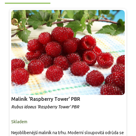
Maliník 'Raspberry Tower' PBR
P
'
Rubus idaeus 'Raspberry Tower' PBR
C
Skladem
S
Nejoblíbenější maliník na trhu. Moderní sloupovitá odrůda se
M