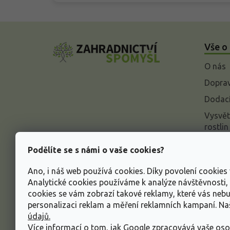
Z
á
Vše o
p
a
O nás
t
í
Doprav
Dodací
Vysvět
rostlin
Odstou
Podělíte se s námi o vaše cookies?
Rekla
Ano, i náš web používá cookies. Díky povolení cookie
Inform
Analytické cookies používáme k analýze návštěvnosti
údajů
cookies se vám zobrazí takové reklamy, které vás neb
Obcho
personalizaci reklam a měření reklamních kampaní. N
údajů.
Více informací o tom, jak Google zpracovává vaše oso