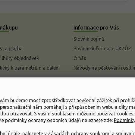
 nákupu
Informace pro Vás
Slovník pojmů
a a platba
Povinné informace UKZÚZ
 lhůty objednávek
O nás
livky k parametrům a balení
Návody na pěstování rostli
pení od kupní smlouvy
mace
s vám budeme moct zprostředkovat nevšední zážitek při prohlí
ace o ochraně osobních
, personalizační nám pomáhají s přizpůsobením webu a díky 
udou otravovat.
S vaším souhlasem můžeme používat cookies 
dní podmínky
aše podmínky ochrany osobních údajů naleznete zde:
Podmínky
bní údaje, naleznete v
Zásadách ochrany soukromí a smluvní