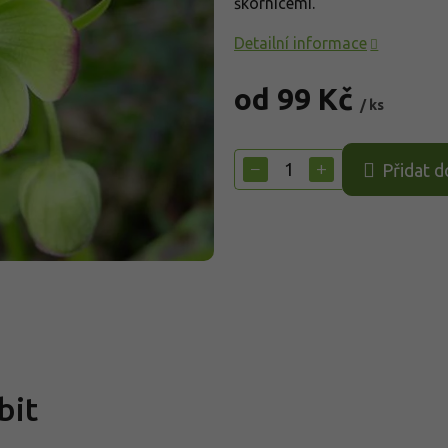
škornicemi.
Detailní informace
od
99 Kč
/ ks
Měrná
cena:
−
+
Přidat d
bit