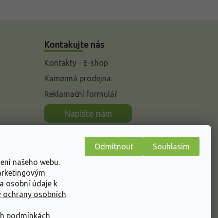
Kontakujte nás
Kontakty - E-shop
Kamenná prodejna
Reklamační formulář
n
Napište nám
Odmítnout
Souhlasím
žení našeho webu.
marketingovým
a osobní údaje k
 ochrany osobních
ch podmínkách