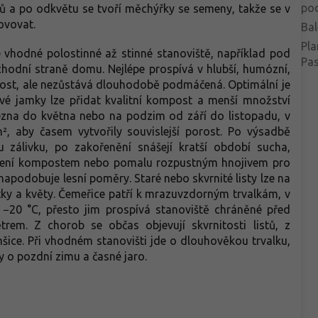
po
nů a po odkvětu se tvoří měchýřky se semeny, takže se v
ovovat.
Bal
Pla
 vhodné polostinné až stinné stanoviště, například pod
Pa
chodní straně domu. Nejlépe prospívá v hlubší, humózní,
kost, ale nezůstává dlouhodobě podmáčená. Optimální je
vé jamky lze přidat kvalitní kompost a menší množství
řezna do května nebo na podzim od září do listopadu, v
², aby časem vytvořily souvislejší porost. Po výsadbě
u zálivku, po zakořenění snášejí kratší období sucha,
hnojení kompostem nebo pomalu rozpustným hnojivem pro
ý napodobuje lesní poměry. Staré nebo skvrnité listy lze na
stky a květy. Čemeřice patří k mrazuvzdorným trvalkám, v
 −20 °C, přesto jim prospívá stanoviště chráněné před
em. Z chorob se občas objevují skvrnitosti listů, z
šice. Při vhodném stanovišti jde o dlouhověkou trvalku,
y o pozdní zimu a časné jaro.