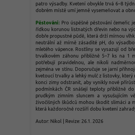
patro výsadby. Kvetení obvykle trvá 6–8 týd
dobrém místě umí jemně vysemeňovat a obn
Pěstování:
Pro úspěšné pěstování čemeřic je
řídkou korunou listnatých dřevin nebo na vý
dobře propustné půdě, která drží mírnou vlh
neutrální až mírně zásadité pH, do výsadbo
mletého vápence. Rostliny se vysazují od b
trvalkovém záhonu přibližně 5–7 ks na 1 m
potřebují pravidelnou, ale nikoli nadměrno
zejména ve stínu. Doporučuje se jarní při
kvetoucí trvalky a lehký mulč z listovky, kter
konci zimy odstranit, aby vynikly nové přírů
podmínkách ČR snášejí teploty přibližně do
prudkým zimním sluncem a vysušujícím větr
živočišných škůdců mohou škodit slimáci a m
která každoročně rozšíří dobu kvetení zahrad
Autor: Nikol | Revize: 26.1. 2026