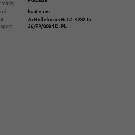
dmínky
:
ení
:
kontejner
nt
A: Helleborus B: CZ-4282 C:
ssport
:
26/FP/0034 D: PL