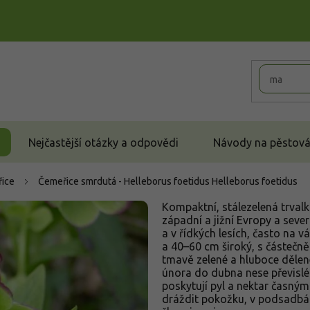
Nejčastější otázky a odpovědi
Návody na pěstován
ice
Čemeřice smrdutá - Helleborus foetidus
Helleborus foetidus
Kompaktní, stálezelená trvalk
západní a jižní Evropy a seve
a v řídkých lesích, často na 
a 40–60 cm široký, s částečně
tmavě zelené a hluboce dělen
února do dubna nese převisl
poskytují pyl a nektar časný
dráždit pokožku, v podsadbác