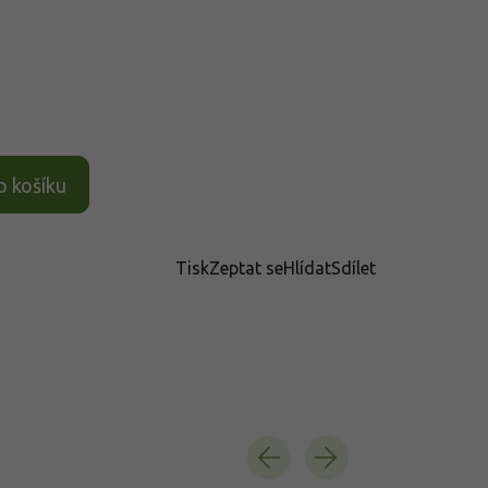
o košíku
Tisk
Zeptat se
Hlídat
Sdílet