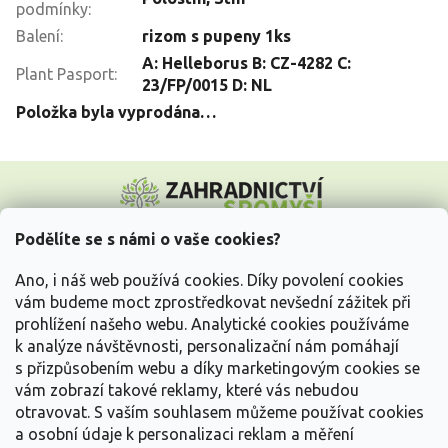
podmínky
:
Balení
:
rizom s pupeny 1ks
A: Helleborus B: CZ-4282 C:
Plant Pasport
:
23/FP/0015 D: NL
Položka byla vyprodána…
Z
á
p
a
Podělíte se s námi o vaše cookies?
t
Vše o nákupu
í
Ano, i náš web používá cookies. Díky povolení cookies
vám budeme moct zprostředkovat nevšední zážitek při
prohlížení našeho webu. Analytické cookies používáme
Informace pro Vás
k analýze návštěvnosti, personalizační nám pomáhají
s přizpůsobením webu a díky marketingovým cookies se
Kontakujte nás
vám zobrazí takové reklamy, které vás nebudou
otravovat.
S vaším souhlasem můžeme používat cookies
a osobní údaje k personalizaci reklam a měření