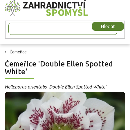
Přejít
na
obsah
Hledat
Čemeřice
Čemeřice 'Double Ellen Spotted
White'
Helleborus orientalis 'Double Ellen Spotted White'