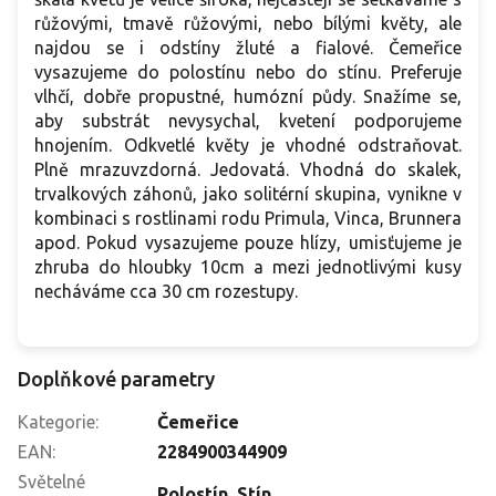
růžovými, tmavě růžovými, nebo bílými květy, ale
najdou se i odstíny žluté a fialové. Čemeřice
vysazujeme do polostínu nebo do stínu. Preferuje
vlhčí, dobře propustné, humózní půdy. Snažíme se,
aby substrát nevysychal, kvetení podporujeme
hnojením. Odkvetlé květy je vhodné odstraňovat.
Plně mrazuvzdorná. Jedovatá. Vhodná do skalek,
trvalkových záhonů, jako solitérní skupina, vynikne v
kombinaci s rostlinami rodu Primula, Vinca, Brunnera
apod. Pokud vysazujeme pouze hlízy, umisťujeme je
zhruba do hloubky 10cm a mezi jednotlivými kusy
necháváme cca 30 cm rozestupy.
Doplňkové parametry
Kategorie
:
Čemeřice
EAN
:
2284900344909
Světelné
Polostín
,
Stín