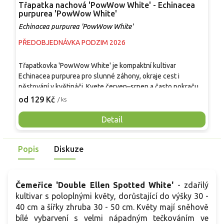
Třapatka nachová 'PowWow White' - Echinacea
Č
purpurea 'PowWow White'
A
Echinacea purpurea 'PowWow White'
PŘEDOBJEDNÁVKA PODZIM 2026
P
Třapatkovka 'PowWow White' je kompaktní kultivar
V
Echinacea purpurea pro slunné záhony, okraje cest i
b
pěstování v květináči. Kvete červen–srpen a často pokračuje
p
do září, květy jsou bílé s výrazným žlutým terčem. Stonky
k
od 129 Kč
o
/ ks
bývají pevné, proto se uplatní i k řezu a do suchých vazeb.
s
Po zakořenění snáší sucho, při zamokření se zhoršuje
b
Detail
zdravotní stav trsu. Rostliny dorůstají přibližně 40–50 cm na
t
výšku a 30–45 cm do šířky, vytvářejí hustý trs s drsnějšími,
z
Popis
Diskuze
zelenými listy.
k
k
Čemeřice 'Double Ellen Spotted White'
- zdařilý
kultivar s poloplnými květy, dorůstající do výšky 30 -
40 cm a šířky zhruba 30 - 50 cm. Květy mají sněhově
bílé vybarvení s velmi nápadným tečkováním ve