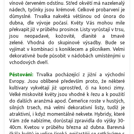
vínově červeném odstínu. Střed okvětí má nazelenalý
nádech, tyčinky jsou krémové. Celkové probarvení je
důmyslné. Trvalka nakvétá většinou od února do
dubna, dle vývoje počasí. Květy Vás mohou mile
překvapit již v průběhu prosince. Listy vyrůstají v trsu,
jsou neopadavé, kožovité, dlanité a tmavě
zelené. Vhodná do skupinové výsadby. Bude se
vyjímat v kombinaci s koniklecem a plicníkem. Velmi
dekorativně bude působit v nádobách umístěnými u
vchodových dveří.
Pěstování:
Trvalka pocházející z jižní a východní
Evropy. Jsou oblíbené především proto, že některé
kultivary vykvétají již uprostřed, či na konci zimy.
Velké miskovité květy jsou vhodné k řezu a k použití
do dalších aranžmá apod. Čemeřice roste v hustých,
silných trsech, má velmi dekorativní listy, tudíž je
atraktivní, i když momentálně nekvete. Hybridy, které
Vám zde nabízíme, dorůstají zpravidla do výšky 30-
40cm. Kvetou v průběhu března až dubna. Barevná
škála květů je velice široká, nejčastěji se setkáváme s