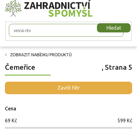
Přejít
na
obsah
Hledat
ZOBRAZIT NABÍDKU PRODUKTŮ
Čemeřice
, Strana 5
V
Zavřít filtr
ý
p
i
Cena
s
p
69
Kč
599
Kč
r
o