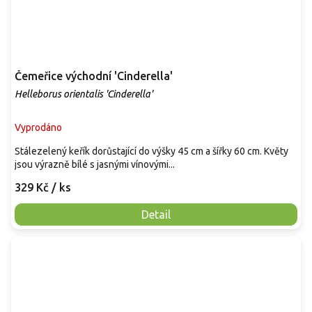
Čemeřice východní 'Cinderella'
Helleborus orientalis 'Cinderella'
Vyprodáno
Stálezelený keřík dorůstající do výšky 45 cm a šířky 60 cm. Květy
jsou výrazně bílé s jasnými vínovými...
329 Kč
/ ks
Detail