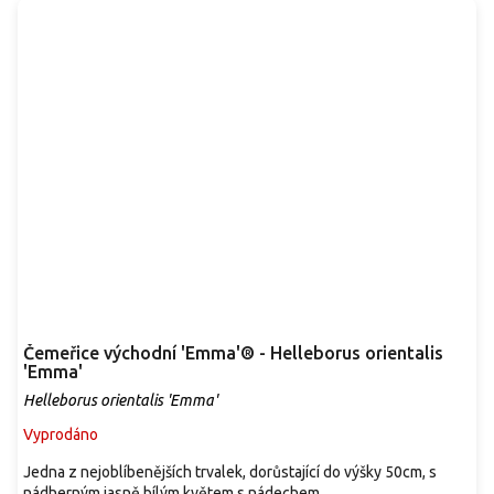
Čemeřice východní 'Emma'® - Helleborus orientalis
'Emma'
Helleborus orientalis 'Emma'
Vyprodáno
Jedna z nejoblíbenějších trvalek, dorůstající do výšky 50cm, s
nádherným jasně bílým květem s nádechem...