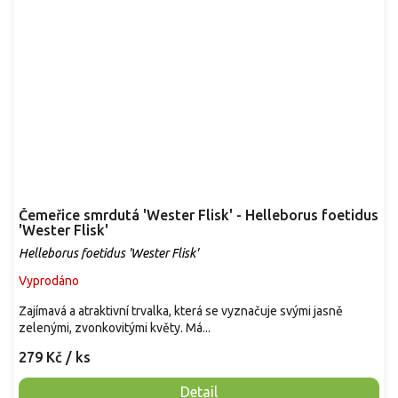
Čemeřice smrdutá 'Wester Flisk' - Helleborus foetidus
'Wester Flisk'
Helleborus foetidus 'Wester Flisk'
Vyprodáno
Zajímavá a atraktivní trvalka, která se vyznačuje svými jasně
zelenými, zvonkovitými květy. Má...
279 Kč
/ ks
Detail