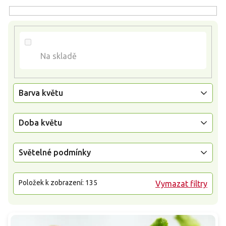
d
u
k
t
ů
Na skladě
Barva květu
Doba květu
Světelné podmínky
Položek k zobrazení:
135
Vymazat filtry