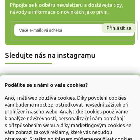
Připojte se k odběru newsletteru a dostávejte tipy,
návody a informace o novinkách jako první.
Přihlásit se
Sledujte nás na instagramu
Z
á
Podělíte se s námi o vaše cookies?
p
a
Ano, i náš web používá cookies. Díky povolení cookies
t
vám budeme moct zprostředkovat nevšední zážitek při
í
prohlížení našeho webu. Analytické cookies používáme
Vše o nákupu
k analýze návštěvnosti, personalizační nám pomáhají
s přizpůsobením webu a díky marketingovým cookies se
vám zobrazí takové reklamy, které vás nebudou
Informace pro Vás
otravovat.
S vaším souhlasem můžeme používat cookies