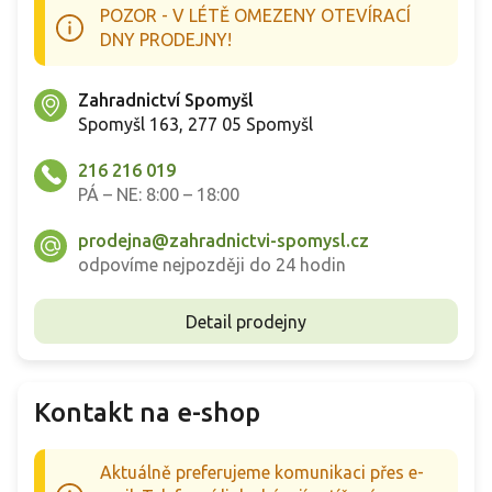
POZOR - V LÉTĚ OMEZENY OTEVÍRACÍ
k
y
DNY PRODEJNY!
v
ý
Zahradnictví Spomyšl
p
i
Spomyšl 163, 277 05 Spomyšl
s
u
216 216 019
PÁ – NE: 8:00 – 18:00
prodejna@zahradnictvi-spomysl.cz
odpovíme nejpozději do 24 hodin
Detail prodejny
Kontakt na e-shop
Aktuálně preferujeme komunikaci přes e-