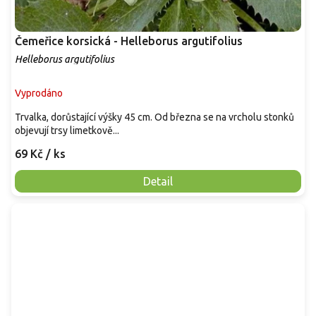
Čemeřice korsická - Helleborus argutifolius
Helleborus argutifolius
Vyprodáno
Trvalka, dorůstající výšky 45 cm. Od března se na vrcholu stonků
objevují trsy limetkově...
69 Kč
/ ks
Detail