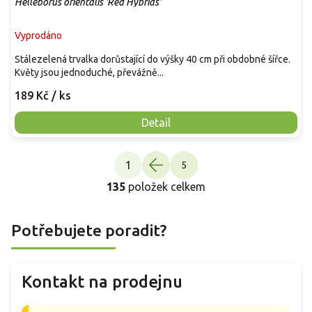
Helleborus orientalis 'Red Hybrids'
Vyprodáno
Stálezelená trvalka dorůstající do výšky 40 cm při obdobné šířce.
Květy jsou jednoduché, převážně...
189 Kč
/ ks
Detail
S
1
5
t
O
r
135
položek celkem
v
á
n
l
k
á
o
Potřebujete poradit?
d
v
a
á
c
n
í
í
Kontakt na prodejnu
p
r
v