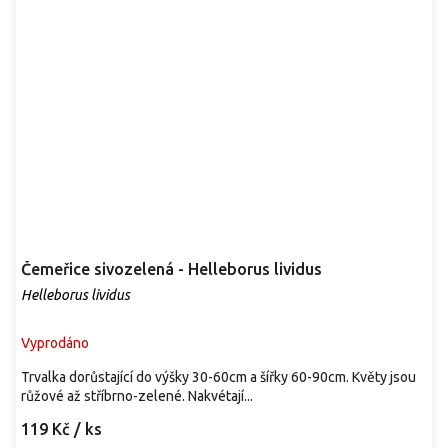
Čemeřice sivozelená - Helleborus lividus
Helleborus lividus
Vyprodáno
Trvalka dorůstající do výšky 30-60cm a šířky 60-90cm. Květy jsou
růžové až stříbrno-zelené. Nakvétají...
119 Kč
/ ks