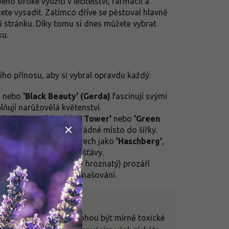
o široké využití v léčitelství, farmacii a
ůžete vysadit. Zatímco dříve se pěstoval hlavně
ní stránku. Díky tomu si dnes můžete vybrat
ku.
ího přínosu, aby si vybral opravdu každý:
)
nebo
'Black Beauty' (Gerda)
fascinují svými
lňují narůžovělá květenství.
Black Tower'
,
'Golden Tower'
nebo
'Green
 které nezaberou téměř žádné místo do šířky.
po osvědčených kultivarech jako
'Haschberg'
,
y plodů a vysoký obsah šťávy.
'Sutherland Gold'
(bez hroznatý) prozáří
abízí elegantní bílé panašování.
pravě. Syrové bobule mohou být mírně toxické