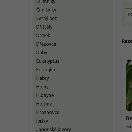
Čilimníky
Čimišníky
Po
Černý bez
Dřišťály
Drmek
Řaze
Dřezovce
Duby
Eukalyptus
Fotergila
Habry
Hlohy
Hlohyně
Hlošiny
Hroznovce
Be
Ibišky
Sa
Japonské javory