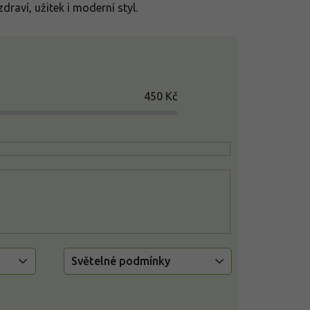
draví, užitek i moderní styl.
450
Kč
Světelné podmínky