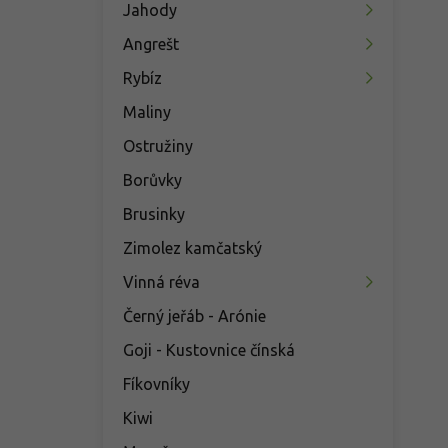
Jahody
Angrešt
Rybíz
Maliny
Ostružiny
Borůvky
Brusinky
Zimolez kamčatský
Vinná réva
Černý jeřáb - Arónie
Goji - Kustovnice čínská
Fíkovníky
Kiwi