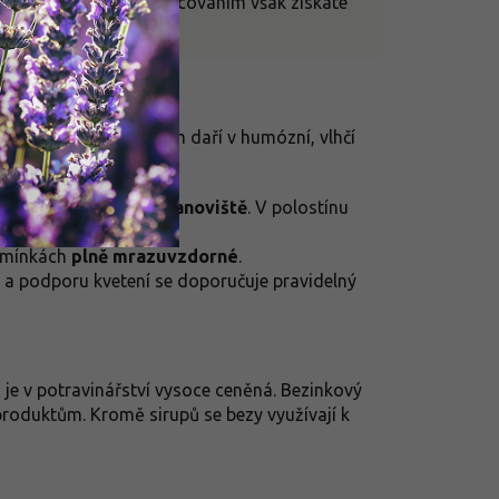
oručuje. Tepelným zpracováním však získáte
ůdu, ale nejvíce se jim daří v humózní, vlhčí
rů je klíčové
slunné stanoviště
. V polostínu
odmínkách
plně mrazuvzdorné
.
 a podporu kvetení se doporučuje pravidelný
á je v potravinářství vysoce ceněná. Bezinkový
produktům. Kromě sirupů se bezy využívají k
.