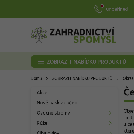
Přejít
undefined
na
obsah
ZOBRAZIT NABÍDKU PRODUKTŮ
Domů
ZOBRAZIT NABÍDKU PRODUKTŮ
Okras
P
Če
Přeskočit
Akce
o
kategorie
s
Nově naskladněno
t
Obje
Ovocné stromy
r
rost
a
Růže
u ce
n
kter
Cibuloviny