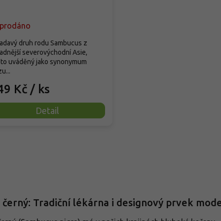
prodáno
adavý druh rodu Sambucus z
adnější severovýchodní Asie,
sto uváděný jako synonymum
u...
49 Kč
/ ks
Detail
O
v
l
á
d
 černý: Tradiční lékárna i designový prvek mod
a
c