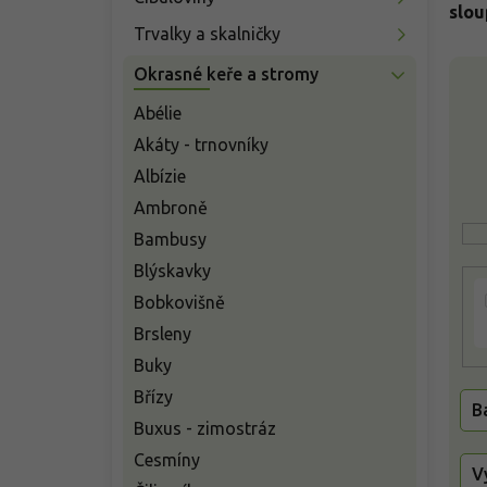
n
slou
í
Trvalky a skalničky
p
V
Okrasné keře a stromy
a
ý
n
p
Abélie
e
i
Akáty - trnovníky
l
s
Albízie
p
Ambroně
r
o
Bambusy
d
Blýskavky
u
Bobkovišně
k
t
Brsleny
ů
Buky
Břízy
B
Buxus - zimostráz
Cesmíny
V