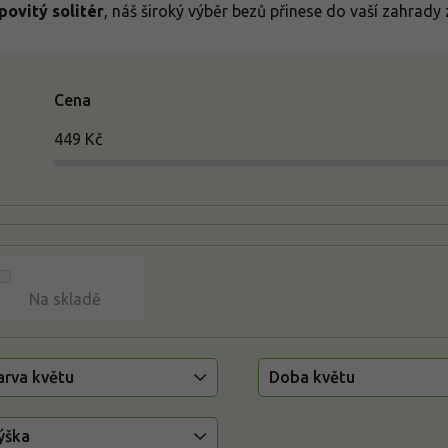
povitý solitér
, náš široký výběr bezů přinese do vaší zahrady z
Cena
449
Kč
Na skladě
arva květu
Doba květu
ýška