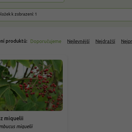
ložek k zobrazení:
1
ní produktů
Doporučujeme
Nejlevnější
Nejdražší
Nejp
z miquelii
mbucus miquelii