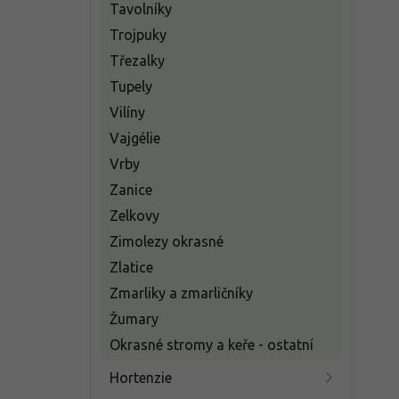
Tavolníky
Trojpuky
Třezalky
Tupely
Vilíny
Vajgélie
Vrby
Zanice
Zelkovy
Zimolezy okrasné
Zlatice
Zmarliky a zmarličníky
Žumary
Okrasné stromy a keře - ostatní
Hortenzie