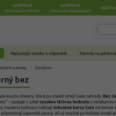
undefined
undefined
další k
informace k rostlinám
informace k objednávkám
Nejčastější otázky a odpovědi
Návody na pěstován
né keře a stromy
Černý bez
rný bez
vte kouzlo dřeviny, která po staletí střeží naše zahrady.
Bez č
linu“ – spojuje v sobě
vysokou léčivou hodnotu
s nečekanou e
st; moderní kultivary nabízejí
úchvatné barvy listů
od temně ví
é připomínají japonské javory. Ať už toužíte po bohaté úrodě 