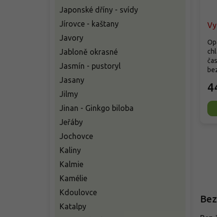
Japonské dříny - svídy
Jírovce - kaštany
Vy
Javory
Op
Jabloně okrasné
chl
ča
Jasmín - pustoryl
bez
Jasany
4
Jilmy
Jinan - Ginkgo biloba
Jeřáby
Jochovce
Kaliny
Kalmie
Kamélie
Kdoulovce
Bez
Katalpy