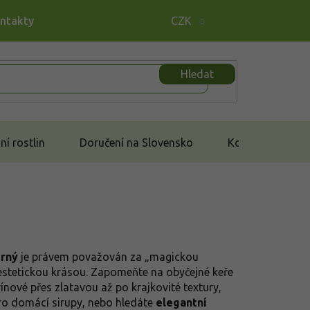
ontakty
CZK
Hledat
í rostlin
Doručení na Slovensko
Kontakt
erný
je právem považován za „magickou
stetickou krásou. Zapomeňte na obyčejné keře
nové přes zlatavou až po krajkovité textury,
pro domácí sirupy, nebo hledáte
elegantní