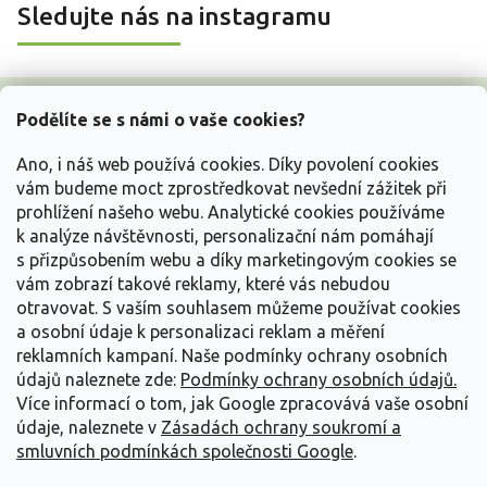
Sledujte nás na instagramu
Z
á
Podělíte se s námi o vaše cookies?
p
a
Ano, i náš web používá cookies. Díky povolení cookies
t
vám budeme moct zprostředkovat nevšední zážitek při
í
prohlížení našeho webu. Analytické cookies používáme
Vše o nákupu
k analýze návštěvnosti, personalizační nám pomáhají
s přizpůsobením webu a díky marketingovým cookies se
vám zobrazí takové reklamy, které vás nebudou
Informace pro Vás
otravovat.
S vaším souhlasem můžeme používat cookies
a osobní údaje k personalizaci reklam a měření
Kontakujte nás
reklamních kampaní. Naše podmínky ochrany osobních
údajů naleznete zde:
Podmínky ochrany osobních údajů.
Více informací o tom, jak Google zpracovává vaše osobní
údaje, naleznete v
Zásadách ochrany soukromí a
smluvních podmínkách společnosti Google
.