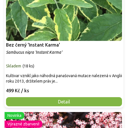
Bez černý 'Instant Karma'
Sambucus nigra 'Instant Karma'
Skladem
(
18 ks
)
Kultivar vznikl jako náhodná panašovaná mutace nalezená v Anglii
roku 2013, držitelem práv je...
499 Kč
/ ks
Detail
Novinka
Výrazné zbarvení!