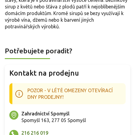
šťávy, která je v potravinářství vysoce ceněná. Bezinkový
sirup z květů nebo šťáva z plodů patří k nejoblíbenějším
domácím produktům. Kromě sirupů se bezy využívají k
výrobě vína, džemů nebo k barvení jiných
potravinářských výrobků.
Potřebujete poradit?
Kontakt na prodejnu
POZOR - V LÉTĚ OMEZENY OTEVÍRACÍ
DNY PRODEJNY!
Zahradnictví Spomyšl
Spomyšl 163, 277 05 Spomyšl
216 216 019