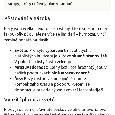
sirupy, likéry i džemy plné vitamínů.
Pěstování a nároky
Bezy jsou vcelku nenáročné rostliny, které snesou téměř
jakoukoliv půdu, ale nejvíce se jim daří v humózní, vlhčí
zemině bohaté na dusík.
Světlo:
Pro syté vybarvení tmavolistých a
zlatolistých kultivarů je klíčové
slunné stanoviště
.
V polostínu listy často zelenají.
Mrazuvzdornost:
Černý bez i bez hroznatý jsou v
našich podmínkách
plně mrazuvzdorné
.
Řez:
Bezy rostou velmi bujně. Pro udržení
kompaktního tvaru a podporu kvetení se
doporučuje pravidelný zmlazovací řez v předjaří.
Využití plodů a květů
Plody jsou černé, šťavnaté peckovice plné tmavofialové