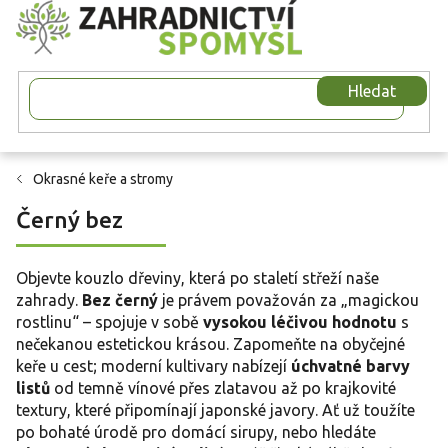
Přejít
na
obsah
Hledat
Okrasné keře a stromy
Černý bez
Objevte kouzlo dřeviny, která po staletí střeží naše
zahrady.
Bez černý
je právem považován za „magickou
rostlinu“ – spojuje v sobě
vysokou léčivou hodnotu
s
nečekanou estetickou krásou. Zapomeňte na obyčejné
keře u cest; moderní kultivary nabízejí
úchvatné barvy
listů
od temně vínové přes zlatavou až po krajkovité
textury, které připomínají japonské javory. Ať už toužíte
po bohaté úrodě pro domácí sirupy, nebo hledáte