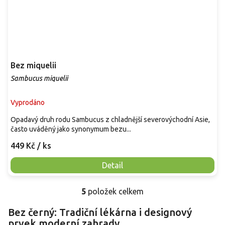
Bez miquelii
Sambucus miquelii
Vyprodáno
Opadavý druh rodu Sambucus z chladnější severovýchodní Asie,
často uváděný jako synonymum bezu...
449 Kč
/ ks
Detail
5
položek celkem
O
v
Bez černý: Tradiční lékárna i designový
l
prvek moderní zahrady
á