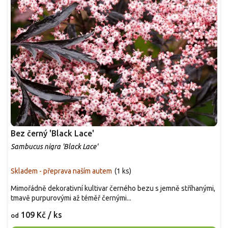
Bez černý 'Black Lace'
Sambucus nigra 'Black Lace'
Skladem - přeprava naším autem
(
1 ks
)
Mimořádně dekorativní kultivar černého bezu s jemně stříhanými,
tmavě purpurovými až téměř černými...
109 Kč
/ ks
od