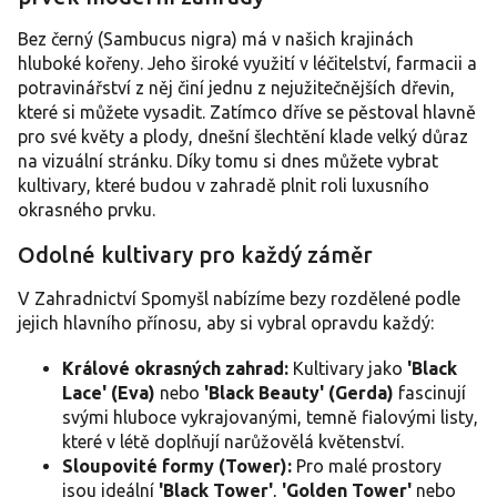
d
a
Bez černý (Sambucus nigra) má v našich krajinách
c
hluboké kořeny. Jeho široké využití v léčitelství, farmacii a
í
potravinářství z něj činí jednu z nejužitečnějších dřevin,
p
které si můžete vysadit. Zatímco dříve se pěstoval hlavně
r
pro své květy a plody, dnešní šlechtění klade velký důraz
v
na vizuální stránku. Díky tomu si dnes můžete vybrat
k
y
kultivary, které budou v zahradě plnit roli luxusního
v
okrasného prvku.
ý
p
Odolné kultivary pro každý záměr
i
s
V Zahradnictví Spomyšl nabízíme bezy rozdělené podle
u
jejich hlavního přínosu, aby si vybral opravdu každý:
Králové okrasných zahrad:
Kultivary jako
'Black
Lace' (Eva)
nebo
'Black Beauty' (Gerda)
fascinují
svými hluboce vykrajovanými, temně fialovými listy,
které v létě doplňují narůžovělá květenství.
Sloupovité formy (Tower):
Pro malé prostory
jsou ideální
'Black Tower'
,
'Golden Tower'
nebo