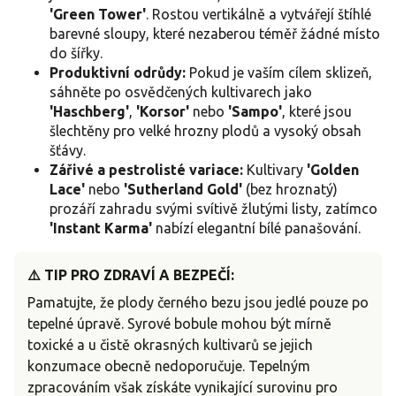
'Green Tower'
. Rostou vertikálně a vytvářejí štíhlé
barevné sloupy, které nezaberou téměř žádné místo
do šířky.
Produktivní odrůdy:
Pokud je vaším cílem sklizeň,
sáhněte po osvědčených kultivarech jako
'Haschberg'
,
'Korsor'
nebo
'Sampo'
, které jsou
šlechtěny pro velké hrozny plodů a vysoký obsah
šťávy.
Zářivé a pestrolisté variace:
Kultivary
'Golden
Lace'
nebo
'Sutherland Gold'
(bez hroznatý)
prozáří zahradu svými svítivě žlutými listy, zatímco
'Instant Karma'
nabízí elegantní bílé panašování.
⚠️ TIP PRO ZDRAVÍ A BEZPEČÍ:
Pamatujte, že plody černého bezu jsou jedlé pouze po
tepelné úpravě. Syrové bobule mohou být mírně
toxické a u čistě okrasných kultivarů se jejich
konzumace obecně nedoporučuje. Tepelným
zpracováním však získáte vynikající surovinu pro