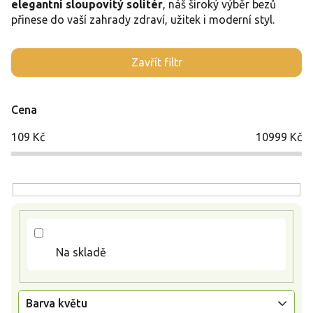
elegantní sloupovitý solitér
, náš široký výběr bezů
přinese do vaší zahrady zdraví, užitek i moderní styl.
V
Zavřít filtr
ý
p
i
Cena
s
p
109
Kč
10999
Kč
r
o
d
u
k
t
ů
Na skladě
Barva květu