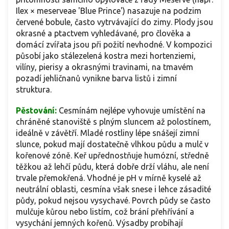
Ilex × meserveae 'Blue Prince') nasazuje na podzim
červené bobule, často vytrvávající do zimy. Plody jsou
okrasné a ptactvem vyhledávané, pro člověka a
domácí zvířata jsou při požití nevhodné. V kompozici
působí jako stálezelená kostra mezi hortenziemi,
vilíny, pierisy a okrasnými travinami, na tmavém
pozadí jehličnanů vynikne barva listů i zimní
struktura.
Pěstování:
Cesmínám nejlépe vyhovuje umístění na
chráněné stanoviště s plným sluncem až polostínem,
ideálně v závětří. Mladé rostliny lépe snášejí zimní
slunce, pokud mají dostatečně vlhkou půdu a mulč v
kořenové zóně. Keř upřednostňuje humózní, středně
těžkou až lehčí půdu, která dobře drží vláhu, ale není
trvale přemokřená. Vhodné je pH v mírně kyselé až
neutrální oblasti, cesmína však snese i lehce zásadité
půdy, pokud nejsou vysychavé. Povrch půdy se často
mulčuje kůrou nebo listím, což brání přehřívání a
vysychání jemných kořenů. Výsadby probíhají