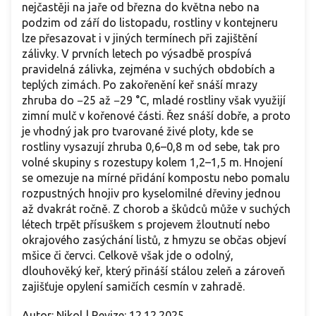
nejčastěji na jaře od března do května nebo na
podzim od září do listopadu, rostliny v kontejneru
lze přesazovat i v jiných termínech při zajištění
zálivky. V prvních letech po výsadbě prospívá
pravidelná zálivka, zejména v suchých obdobích a
teplých zimách. Po zakořenění keř snáší mrazy
zhruba do −25 až −29 °C, mladé rostliny však využijí
zimní mulč v kořenové části. Řez snáší dobře, a proto
je vhodný jak pro tvarované živé ploty, kde se
rostliny vysazují zhruba 0,6–0,8 m od sebe, tak pro
volné skupiny s rozestupy kolem 1,2–1,5 m. Hnojení
se omezuje na mírné přidání kompostu nebo pomalu
rozpustných hnojiv pro kyselomilné dřeviny jednou
až dvakrát ročně. Z chorob a škůdců může v suchých
létech trpět přísuškem s projevem žloutnutí nebo
okrajového zasýchání listů, z hmyzu se občas objeví
mšice či červci. Celkově však jde o odolný,
dlouhověký keř, který přináší stálou zeleň a zároveň
zajišťuje opylení samičích cesmín v zahradě.
Autor: Nikol | Revize: 12.12.2025