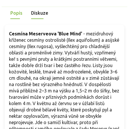
Popis
Diskuze
Cesmína Meserveova 'Blue Mind'
- mezidruhový
kříženec cesmíny ostrolisté (Ilex aquifolium) a asijské
cesmíny (Ilex rugosa), vyšlechtěný pro chladnější
oblasti a proměnlivé zimy. Vytváří hustý, vzpřímený
keř s pevnými pruty a krátkými postranními větvemi,
takže dobře drží tvar i bez častého řezu. Listy jsou
kožovité, lesklé, tmavě až modrozelené, obvykle 3–6
cm dlouhé, na okraji jemně ostnité a v zimě zůstávají
na rostlině bez výrazného hnědnutí. V dospělosti
mívá přibližně 2–3 m na výšku a 1,5–2 m do šířky, bez
tvarování může v příznivých podmínkách dorůst i
kolem 4 m. V květnu až červnu se v úžlabí listů
objevují drobné bělavé květy, které poskytují pyl a
nektar opylovačům, výrazná vůně se obvykle
neprojevuje. Jde o samičí kultivar, proto při
přítomnosti samčího opylovače z řady Meserve (např.