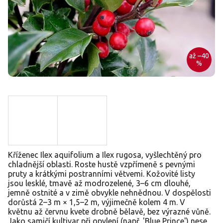
až –40
%
Kříženec Ilex aquifolium a Ilex rugosa, vyšlechtěný pro
chladnější oblasti. Roste hustě vzpřímeně s pevnými
pruty a krátkými postranními větvemi. Kožovité listy
jsou lesklé, tmavě až modrozelené, 3–6 cm dlouhé,
jemně ostnité a v zimě obvykle nehnědnou. V dospělosti
dorůstá 2–3 m × 1,5–2 m, výjimečně kolem 4 m. V
květnu až červnu kvete drobně bělavě, bez výrazné vůně.
Jako samičí kultivar při opylení (např. 'Blue Prince') nese