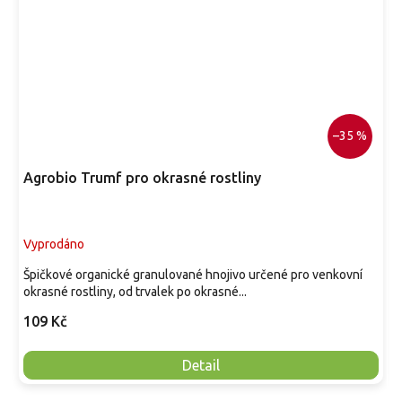
–35 %
Agrobio Trumf pro okrasné rostliny
Vyprodáno
Špičkové organické granulované hnojivo určené pro venkovní
okrasné rostliny, od trvalek po okrasné...
109 Kč
Detail