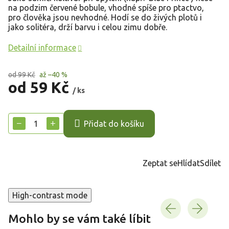
na podzim červené bobule, vhodné spíše pro ptactvo,
pro člověka jsou nevhodné. Hodí se do živých plotů i
jako solitéra, drží barvu i celou zimu dobře.
Detailní informace
od 99 Kč
až –40 %
od
59 Kč
/ ks
Měrná
cena:
−
+
Přidat do košíku
Zeptat se
Hlídat
Sdílet
High-contrast mode
Mohlo by se vám také líbit