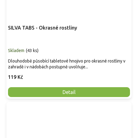
SILVA TABS - Okrasné rostliny
Skladem
(
43 ks
)
Dlouhodobě působící tabletové hnojivo pro okrasné rostliny v
zahradě i v nádobách postupně uvolňuje...
119 Kč
Detail