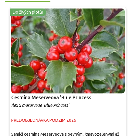
Do živých plotů!
Cesmína Meserveova 'Blue Princess'
C
Ilex x meserveae 'Blue Princess'
I
PŘEDOBJEDNÁVKA PODZIM 2026
S
Samičí cesmína Meserveova s pevnými, tmavozelenými až
K