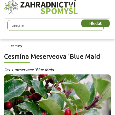
Přejít
na
obsah
Hledat
Cesmíny
Cesmína Meserveova 'Blue Maid'
Ilex x meserveae 'Blue Maid'