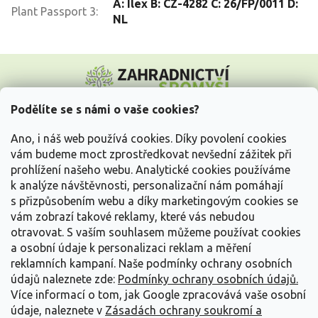
A: Ilex B: CZ-4282 C: 26/FP/0011 D:
Plant Passport 3
:
NL
Z
á
p
a
Podělíte se s námi o vaše cookies?
t
Vše o nákupu
í
Ano, i náš web používá cookies. Díky povolení cookies
vám budeme moct zprostředkovat nevšední zážitek při
prohlížení našeho webu. Analytické cookies používáme
Informace pro Vás
k analýze návštěvnosti, personalizační nám pomáhají
s přizpůsobením webu a díky marketingovým cookies se
Kontakujte nás
vám zobrazí takové reklamy, které vás nebudou
otravovat.
S vaším souhlasem můžeme používat cookies
a osobní údaje k personalizaci reklam a měření
reklamních kampaní. Naše podmínky ochrany osobních
údajů naleznete zde:
Podmínky ochrany osobních údajů.
Více informací o tom, jak Google zpracovává vaše osobní
údaje, naleznete v
Zásadách ochrany soukromí a