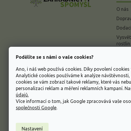
a
O nás
t
í
Doprav
Dodací
Vysvět
rostlin
Odstou
Podělíte se s námi o vaše cookies?
Rekla
Ano, i náš web používá cookies. Díky povolení cookie
Inform
Analytické cookies používáme k analýze návštěvnosti
údajů
cookies se vám zobrazí takové reklamy, které vás neb
Obcho
personalizaci reklam a měření reklamních kampaní. N
údajů.
Více informací o tom, jak Google zpracovává vaše oso
společnosti Google
.
Nastavení