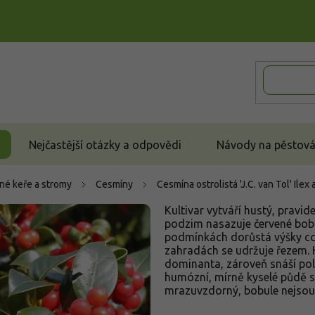
Nejčastější otázky a odpovědi
Návody na pěstován
né keře a stromy
Cesmíny
Cesmína ostrolistá 'J.C. van Tol'
Ilex 
Kultivar vytváří hustý, pravid
podzim nasazuje červené bobu
podmínkách dorůstá výšky cca
zahradách se udržuje řezem. H
dominanta, zároveň snáší polo
humózní, mírně kyselé půdě s
mrazuvzdorný, bobule nejsou