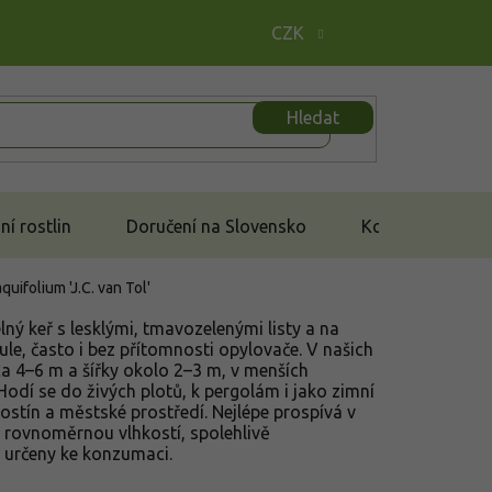
CZK
Hledat
í rostlin
Doručení na Slovensko
Kontakt
aquifolium 'J.C. van Tol'
elný keř s lesklými, tmavozelenými listy a na
le, často i bez přítomnosti opylovače. V našich
 4–6 m a šířky okolo 2–3 m, v menších
odí se do živých plotů, k pergolám i jako zimní
stín a městské prostředí. Nejlépe prospívá v
 rovnoměrnou vlhkostí, spolehlivě
 určeny ke konzumaci.