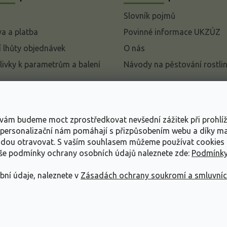
Slovník pojmů
a a platba
Povinné informace UKZÚZ
 lhůty objednávek
O nás
livky k parametrům a balení
Návody na pěstování rostli
pení od kupní smlouvy
mace
s vám budeme moct zprostředkovat nevšední zážitek při prohlí
ace o ochraně osobních
, personalizační nám pomáhají s přizpůsobením webu a díky 
udou otravovat.
S vaším souhlasem můžeme používat cookies 
dní podmínky
aše podmínky ochrany osobních údajů naleznete zde:
Podmínky
bní údaje, naleznete v
Zásadách ochrany soukromí a smluvní