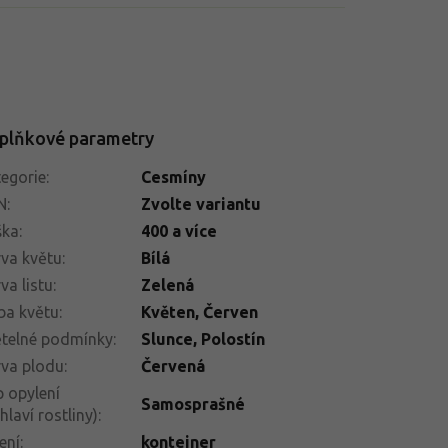
plňkové parametry
egorie
:
Cesmíny
N
:
Zvolte variantu
ška
:
400 a více
va květu
:
Bílá
va listu
:
Zelená
ba květu
:
Květen
,
Červen
telné podmínky
:
Slunce
,
Polostín
va plodu
:
Červená
 opylení
Samosprašné
hlaví rostliny)
:
ení
:
kontejner