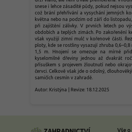
snese i lehce zásadité půdy, pokud nejsou vy
což brání přehřívání a vysychání jemných ko
května nebo na podzim od září do listopadu, r
při zajištění zálivky. V prvních letech po 
obdobích a teplých zimách. Po zakořenění k
však využijí zimní mulč v kořenové části. Ře
ploty, kde se rostliny vysazují zhruba 0,6–0,
1,5 m. Hnojení se omezuje na mírné při
kyselomilné dřeviny jednou až dvakrát ro
přísuškem s projevem žloutnutí nebo okrajo
červci. Celkově však jde o odolný, dlouhověký 
samičích cesmín v zahradě.
Autor: Kristýna | Revize: 18.12.2025
Z
á
Vše o
p