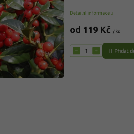
Detailní informace
od
119 Kč
/ ks
Měrná
cena:
−
+
Přidat d