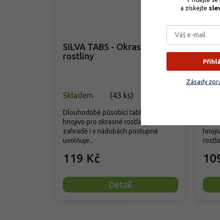
a získejte 
sle
SILVA TABS - Okrasné
Agr
rostliny
rost
Přihl
Zásady zpra
Skladem
(
43 ks
)
Vyp
Dlouhodobě působící tabletové
hnojivo pro okrasné rostliny v
Špičk
zahradě i v nádobách postupně
hnoji
uvolňuje...
rostli
119 Kč
10
Detail