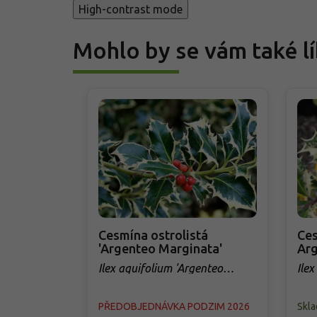
High-contrast mode
Mohlo by se vám také lí
Cesmína ostrolistá
Ces
'Argenteo Marginata'
Arg
Ilex aquifolium 'Argenteo
Ilex
Marginata'
Arg
PŘEDOBJEDNÁVKA PODZIM 2026
Skl