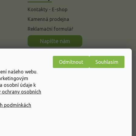
Kontakty - E-shop
Kamenná prodejna
Reklamační formulář
n
Napište nám
Odmítnout
Souhlasím
žení našeho webu.
marketingovým
a osobní údaje k
 ochrany osobních
ch podmínkách