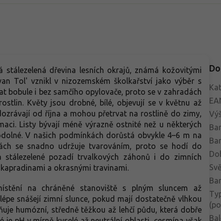
Do
á stálezelená dřevina lesních okrajů, známá kožovitými
 van Tol' vznikl v nizozemském školkařství jako výběr s
Kat
t bobule i bez samčího opylovače, proto se v zahradách
EA
ostlin. Květy jsou drobné, bílé, objevují se v květnu až
dozrávají od října a mohou přetrvat na rostlině do zimy,
Vý
aci. Listy bývají méně výrazně ostnité než u některých
Bar
a odolné. V našich podmínkách dorůstá obvykle 4–6 m na
Bar
ách se snadno udržuje tvarováním, proto se hodí do
Do
 stálezelené pozadí trvalkových záhonů i do zimních
Svě
 kapradinami a okrasnými travinami.
Bar
ístění na chráněné stanoviště s plným sluncem až
Typ
 lépe snášejí zimní slunce, pokud mají dostatečně vlhkou
(po
uje humózní, středně těžkou až lehčí půdu, která dobře
Bal
é je pH v mírně kyselé až neutrální oblasti, cesmína však