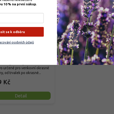
vu 10 % na první nákup
.
–35 %
obio Trumf pro okrasné
liny
ásit se k odběru
cování osobních údajů
rodáno
ové organické granulované
vo určené pro venkovní okrasné
ny, od trvalek po okrasné...
9 Kč
Detail