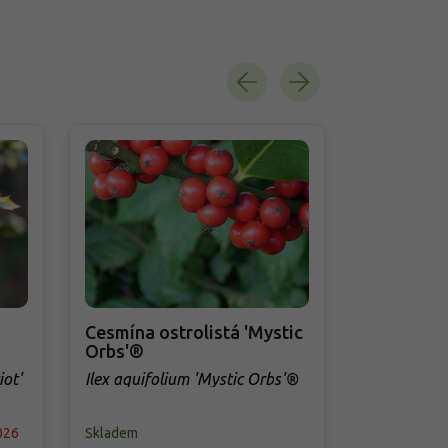
Cesmína ostrolistá 'Mystic
Cesmína o
Orbs'®
Ilex aquifol
ot'
Ilex aquifolium 'Mystic Orbs'®
026
Skladem
Skladem