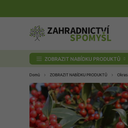
Přejít
na
obsah
ZOBRAZIT NABÍDKU PRODUKTŮ
Domů
ZOBRAZIT NABÍDKU PRODUKTŮ
Okras