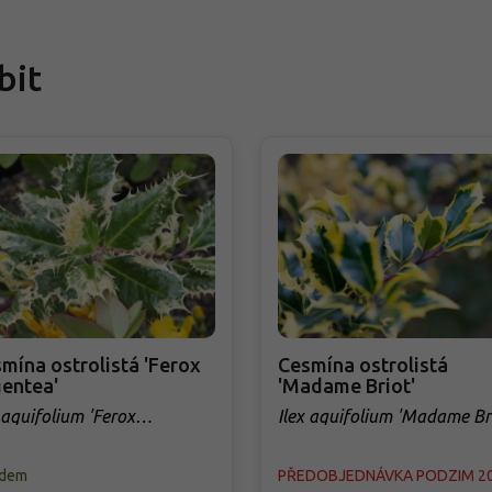
bit
mína ostrolistá 'Ferox
Cesmína ostrolistá
entea'
'Madame Briot'
 aquifolium 'Ferox
Ilex aquifolium 'Madame Bri
entea'
adem
PŘEDOBJEDNÁVKA PODZIM 2