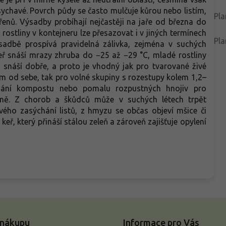
sychavé. Povrch půdy se často mulčuje kůrou nebo listím,
Pla
řenů. Výsadby probíhají nejčastěji na jaře od března do
ostliny v kontejneru lze přesazovat i v jiných termínech
Pla
výsadbě prospívá pravidelná zálivka, zejména v suchých
eř snáší mrazy zhruba do −25 až −29 °C, mladé rostliny
z snáší dobře, a proto je vhodný jak pro tvarované živé
8 m od sebe, tak pro volné skupiny s rozestupy kolem 1,2–
dání kompostu nebo pomalu rozpustných hnojiv pro
čně. Z chorob a škůdců může v suchých létech trpět
vého zasýchání listů, z hmyzu se občas objeví mšice či
keř, který přináší stálou zeleň a zároveň zajišťuje opylení
 nákupu
Informace pro Vás