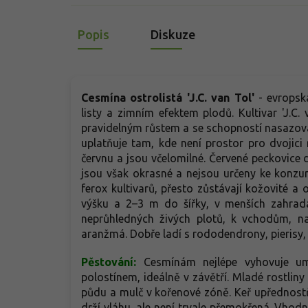
Popis
Diskuze
Cesmína ostrolistá 'J.C. van Tol'
-
evropsk
listy a zimním efektem plodů. Kultivar 'J.C.
pravidelným růstem a se schopností nasazova
uplatňuje tam, kde není prostor pro dvojici r
červnu a jsou včelomilné. Červené peckovice 
jsou však okrasné a nejsou určeny ke konzum
ferox kultivarů, přesto zůstávají kožovité 
výšku a 2–3 m do šířky, v menších zahrad
neprůhledných živých plotů, k vchodům, na
aranžmá. Dobře ladí s rododendrony, pierisy,
Pěstování:
Cesmínám nejlépe vyhovuje um
polostínem, ideálně v závětří. Mladé rostliny
půdu a mulč v kořenové zóně. Keř upřednostň
drží vláhu, ale není trvale přemokřená. Vhodn