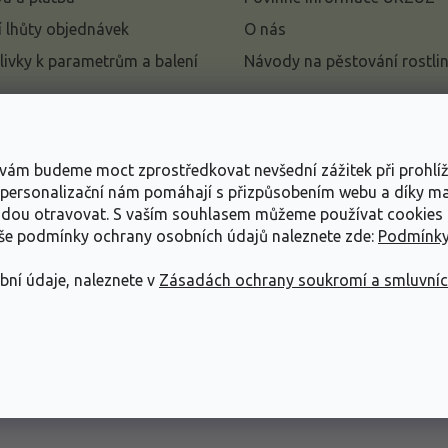
 lhůty objednávek
O nás
livky k parametrům a balení
Návody na pěstování rostli
pení od kupní smlouvy
mace
s vám budeme moct zprostředkovat nevšední zážitek při prohlí
ace o ochraně osobních
, personalizační nám pomáhají s přizpůsobením webu a díky 
udou otravovat.
S vaším souhlasem můžeme používat cookies 
dní podmínky
aše podmínky ochrany osobních údajů naleznete zde:
Podmínky
bní údaje, naleznete v
Zásadách ochrany soukromí a smluvní
ráva vyhrazena.