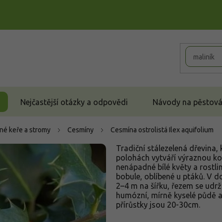
Nejčastější otázky a odpovědi
Návody na pěstován
né keře a stromy
Cesmíny
Cesmína ostrolistá
Ilex aquifolium
Tradiční stálezelená dřevina, k
polohách vytváří výraznou ko
nenápadné bílé květy a rostl
bobule, oblíbené u ptáků. V d
2–4 m na šířku, řezem se udržu
humózní, mírně kyselé půdě a 
přírůstky jsou 20-30cm.