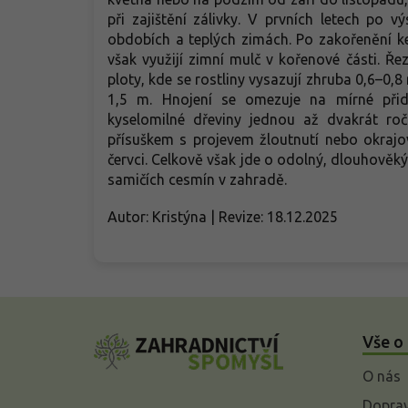
při zajištění zálivky. V prvních letech po 
obdobích a teplých zimách. Po zakořenění k
však využijí zimní mulč v kořenové části. Ře
ploty, kde se rostliny vysazují zhruba 0,6–0,
1,5 m. Hnojení se omezuje na mírné při
kyselomilné dřeviny jednou až dvakrát ro
přísuškem s projevem žloutnutí nebo okrajo
červci. Celkově však jde o odolný, dlouhověký 
samičích cesmín v zahradě.
Autor: Kristýna | Revize: 18.12.2025
Z
á
Vše o
p
a
O nás
t
í
Doprav