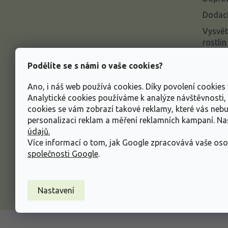
Dodací
Vysvět
rostlin
Odstou
Podělíte se s námi o vaše cookies?
Rekla
Ano, i náš web používá cookies. Díky povolení cookie
Inform
Analytické cookies používáme k analýze návštěvnosti
údajů
cookies se vám zobrazí takové reklamy, které vás neb
Obcho
personalizaci reklam a měření reklamních kampaní. N
údajů.
Více informací o tom, jak Google zpracovává vaše oso
společnosti Google
.
Nastavení
Copyright 2026
Zahradnictví Spomyšl
. Všechna p