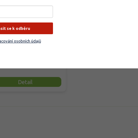
liny
rodáno
ásit se k odběru
cování osobních údajů
ové organické granulované
vo určené pro venkovní okrasné
ny, od trvalek po okrasné...
9 Kč
Detail