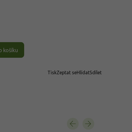
o košíku
Tisk
Zeptat se
Hlídat
Sdílet