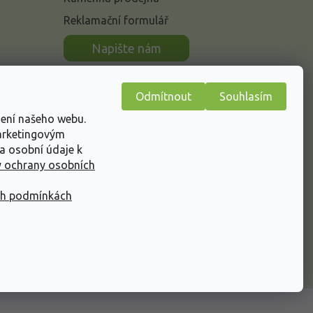
Reklamační formulář
n
Napište nám
Odmítnout
Souhlasím
žení našeho webu.
marketingovým
a osobní údaje k
 ochrany osobních
ch podmínkách
Vytvořil Shoptet