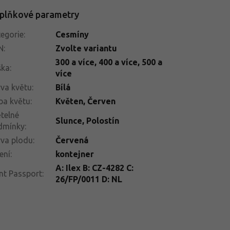
plňkové parametry
egorie
:
Cesmíny
N
:
Zvolte variantu
300 a více
,
400 a více
,
500 a
ška
:
více
va květu
:
Bílá
ba květu
:
Květen
,
Červen
telné
Slunce
,
Polostín
dmínky
:
va plodu
:
Červená
ení
:
kontejner
A: Ilex B: CZ-4282 C:
nt Passport
:
26/FP/0011 D: NL