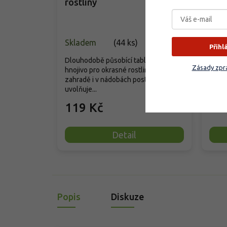
rostliny
rost
Skladem
(
44 ks
)
Vyp
Přihl
Dlouhodobě působící tabletové
Zásady zpra
hnojivo pro okrasné rostliny v
Špičk
zahradě i v nádobách postupně
hnoji
uvolňuje...
rostli
119 Kč
10
Detail
Popis
Diskuze