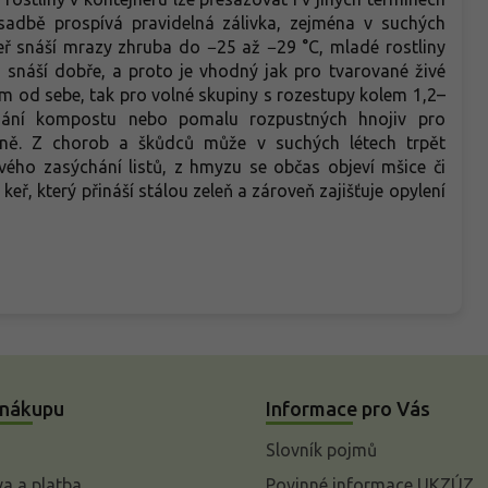
výsadbě prospívá pravidelná zálivka, zejména v suchých
eř snáší mrazy zhruba do −25 až −29 °C, mladé rostliny
z snáší dobře, a proto je vhodný jak pro tvarované živé
8 m od sebe, tak pro volné skupiny s rozestupy kolem 1,2–
dání kompostu nebo pomalu rozpustných hnojiv pro
čně. Z chorob a škůdců může v suchých létech trpět
vého zasýchání listů, z hmyzu se občas objeví mšice či
keř, který přináší stálou zeleň a zároveň zajišťuje opylení
 nákupu
Informace pro Vás
Slovník pojmů
a a platba
Povinné informace UKZÚZ