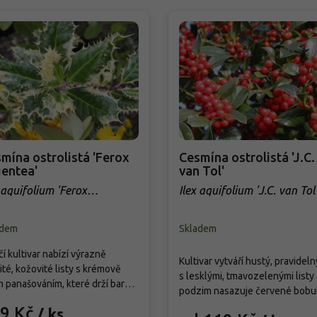
mína ostrolistá 'Ferox
Cesmína ostrolistá 'J.C.
entea'
van Tol'
 aquifolium 'Ferox
Ilex aquifolium 'J.C. van Tol
entea'
adem
Skladem
í kultivar nabízí výrazně
Kultivar vytváří hustý, pravideln
ité, kožovité listy s krémově
s lesklými, tmavozelenými listy 
m panašováním, které drží barvu
podzim nasazuje červené bobu
zimě. Vytváří pevný, neprůhledný
často i bez přítomnosti opylova
9 Kč
/ ks
vysoký cca 3–4 m a široký