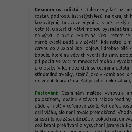
Cesmína ostrolistá
-
stálezelený keř až m
roste v podrostu listnatých lesů, na okrajích 
kožovitými, tmavozelenými a silně lesklými
ostnité, u starších větví mohou být méně trni
na výšku a okolo 2–4 m na šířku, řezem se ud
mírně kyselé půdě a v závětří, kde netrpí zi
červnu se v úžlabí listů objevují drobné bílé 
bobule, které na větvích vydrží do zimy podle
při požití ve větším množství mohou vyvolat
pro ptáky. V kompozicích se cesmína uplatní j
stínomilné trvalky, stejně jako v kombinaci s 
do zimních aranžmá. Keř je velmi dekorativní, 
Pěstování:
Cesmínám nejlépe vyhovuje um
polostínem, ideálně v závětří. Mladé rostliny
půdu a mulč v kořenové zóně. Keř upřednostň
drží vláhu, ale není trvale přemokřená. Vhodn
snese i lehce zásadité půdy, pokud nejsou vy
což brání přehřívání a vysychání jemných ko
května nebo na podzim od září do listopadu, r