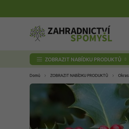
Přejít
na
obsah
ZOBRAZIT NABÍDKU PRODUKTŮ
Domů
ZOBRAZIT NABÍDKU PRODUKTŮ
Okras