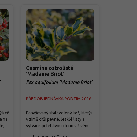
Cesmína ostrolistá
Cesmína o
'Madame Briot'
Orbs'®
'
Ilex aquifolium 'Madame Briot'
Ilex aquifo
PŘEDOBJEDNÁVKA PODZIM 2026
Skladem
ý keř
Panašovaný stálezelený keř, který i
Kultivar s pr
a na
v zimě drží pevné, lesklé listy a
větvením, kte
le,
vytváří spolehlivou clonu v živém
lesklé listy 
če. V
plotu nebo ve skupině s jehličnany.
spolehlivě n