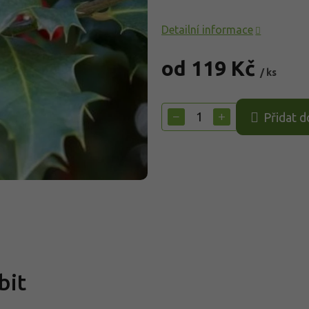
Detailní informace
od
119 Kč
/ ks
Měrná
cena:
−
+
Přidat d
bit