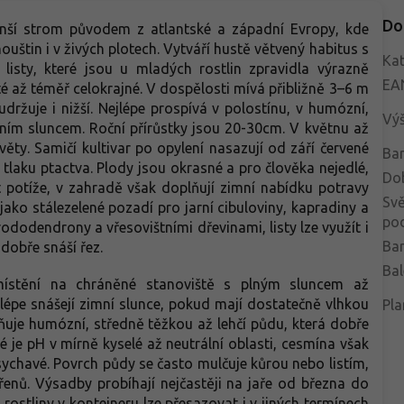
Do
enší strom původem z atlantské a západní Evropy, kde
houštin i v živých plotech. Vytváří hustě větvený habitus s
Kat
 listy, které jsou u mladých rostlin zpravidla výrazně
EA
té až téměř celokrajné. V dospělosti mívá přibližně 3–6 m
ržuje i nižší. Nejlépe prospívá v polostínu, v humózní,
Vý
mním sluncem. Roční přírůstky jsou 20-30cm. V květnu až
květy. Samičí kultivar po opylení nasazují od září červené
Bar
 tlaku ptactva. Plody jsou okrasné a pro člověka nejedlé,
Do
 potíže, v zahradě však doplňují zimní nabídku potravy
Svě
ako stálezelené pozadí pro jarní cibuloviny, kapradiny a
po
rododendrony a vřesovištními dřevinami, listy lze využít i
Bar
dobře snáší řez.
Bal
ístění na chráněné stanoviště s plným sluncem až
 lépe snášejí zimní slunce, pokud mají dostatečně vlhkou
Pla
uje humózní, středně těžkou až lehčí půdu, která dobře
é je pH v mírně kyselé až neutrální oblasti, cesmína však
sychavé. Povrch půdy se často mulčuje kůrou nebo listím,
řenů. Výsadby probíhají nejčastěji na jaře od března do
ostliny v kontejneru lze přesazovat i v jiných termínech