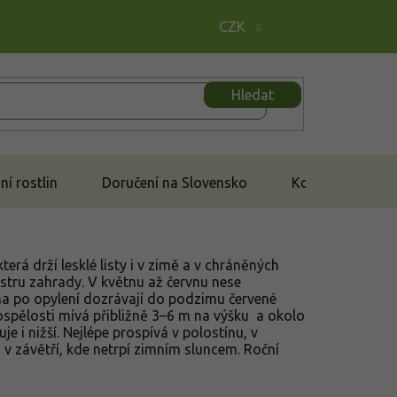
CZK
Hledat
í rostlin
Doručení na Slovensko
Kontakt
terá drží lesklé listy i v zimě a v chráněných
stru zahrady. V květnu až červnu nese
ina po opylení dozrávají do podzimu červené
ospělosti mívá přibližně 3–6 m na výšku a okolo
je i nižší. Nejlépe prospívá v polostínu, v
v závětří, kde netrpí zimním sluncem. Roční