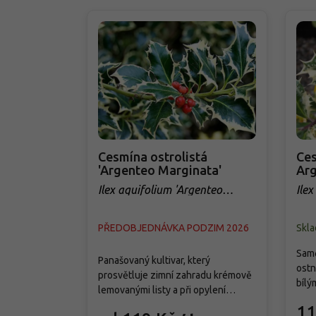
Cesmína ostrolistá
Ces
'Argenteo Marginata'
Arg
Ilex aquifolium 'Argenteo
Ilex
Marginata'
Arg
PŘEDOBJEDNÁVKA PODZIM 2026
Skl
Samč
Panašovaný kultivar, který
ostn
prosvětluje zimní zahradu krémově
bílý
lemovanými listy a při opylení
i v 
vytváří na podzim červené bobule.
11
keř 