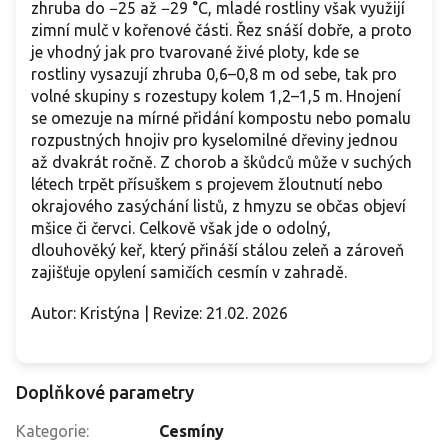
zhruba do −25 až −29 °C, mladé rostliny však využijí
zimní mulč v kořenové části. Řez snáší dobře, a proto
je vhodný jak pro tvarované živé ploty, kde se
rostliny vysazují zhruba 0,6–0,8 m od sebe, tak pro
volné skupiny s rozestupy kolem 1,2–1,5 m. Hnojení
se omezuje na mírné přidání kompostu nebo pomalu
rozpustných hnojiv pro kyselomilné dřeviny jednou
až dvakrát ročně. Z chorob a škůdců může v suchých
létech trpět přísuškem s projevem žloutnutí nebo
okrajového zasýchání listů, z hmyzu se občas objeví
mšice či červci. Celkově však jde o odolný,
dlouhověký keř, který přináší stálou zeleň a zároveň
zajišťuje opylení samičích cesmín v zahradě.
Autor: Kristýna | Revize: 21.02. 2026
Doplňkové parametry
Kategorie
:
Cesmíny