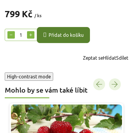
799 Kč
/ ks
Měrná
cena:
−
+
Přidat do košíku
Zeptat se
Hlídat
Sdílet
High-contrast mode
Mohlo by se vám také líbit