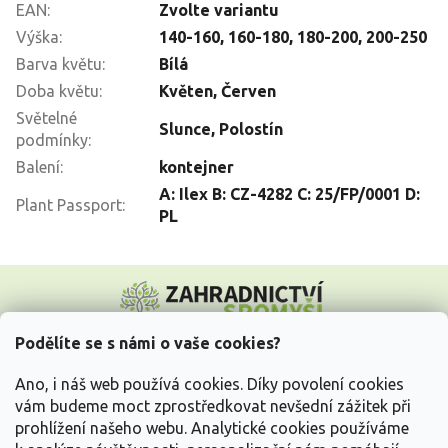
EAN
:
Zvolte variantu
Výška
:
140-160
,
160-180
,
180-200
,
200-250
Barva květu
:
Bílá
Doba květu
:
Květen
,
Červen
Světelné
Slunce
,
Polostín
podmínky
:
Balení
:
kontejner
A: Ilex B: CZ-4282 C: 25/FP/0001 D:
Plant Passport
:
PL
Z
á
p
a
Podělíte se s námi o vaše cookies?
t
Vše o nákupu
í
Ano, i náš web používá cookies. Díky povolení cookies
vám budeme moct zprostředkovat nevšední zážitek při
prohlížení našeho webu. Analytické cookies používáme
Informace pro Vás