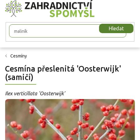
Přejít
na
obsah
Hledat
Cesmíny
Cesmína přeslenitá 'Oosterwijk'
(samičí)
Ilex verticillata 'Oosterwijk'