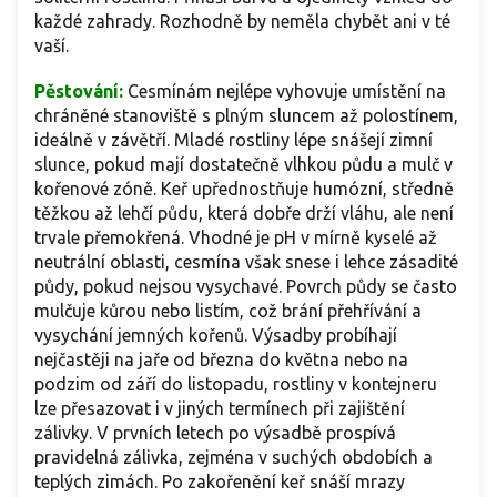
každé zahrady. Rozhodně by neměla chybět ani v té
vaší.
Pěstování:
Cesmínám nejlépe vyhovuje umístění na
chráněné stanoviště s plným sluncem až polostínem,
ideálně v závětří. Mladé rostliny lépe snášejí zimní
slunce, pokud mají dostatečně vlhkou půdu a mulč v
kořenové zóně. Keř upřednostňuje humózní, středně
těžkou až lehčí půdu, která dobře drží vláhu, ale není
trvale přemokřená. Vhodné je pH v mírně kyselé až
neutrální oblasti, cesmína však snese i lehce zásadité
půdy, pokud nejsou vysychavé. Povrch půdy se často
mulčuje kůrou nebo listím, což brání přehřívání a
vysychání jemných kořenů. Výsadby probíhají
nejčastěji na jaře od března do května nebo na
podzim od září do listopadu, rostliny v kontejneru
lze přesazovat i v jiných termínech při zajištění
zálivky. V prvních letech po výsadbě prospívá
pravidelná zálivka, zejména v suchých obdobích a
teplých zimách. Po zakořenění keř snáší mrazy