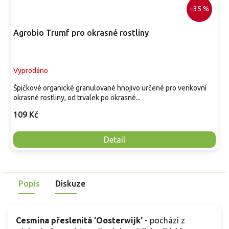
–35 %
Agrobio Trumf pro okrasné rostliny
Vyprodáno
Špičkové organické granulované hnojivo určené pro venkovní
okrasné rostliny, od trvalek po okrasné...
109 Kč
Detail
Popis
Diskuze
Cesmína přeslenitá 'Oosterwijk'
- pochází z