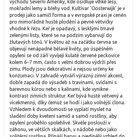
východu Severní Ameriky, kde osidluje vlhké lesy,
mokřadní lemy a břehy vod. Kultivar 'Oosterwijk' je v
prodeji jako samičí forma a v evropské praxi je ceněn
pro mimořádně husté plodění a pevné větvičky
vhodné k řezu. Keř je opadavý, s lesklými tmavě
zelenými listy, které se na podzim vybarvují do
žlutavých tónů. V květnu až na začátku června se
objevují nenápadné bělavé květy, po úspěšném
opylení se od září vyvíjejí kulaté červené peckovice
kolem 6–7 mm, často s velmi dobrou výdrží přes
zimu. Plody jsou dekorativní a nejsou určeny ke
konzumaci. V zahradě vytváří výrazný zimní akcent,
dobře zapadá do výsadeb s travinami, svídami s
barevnou kůrou nebo s kalinami, kde vynikne
kontrast zimních struktur. Keř bývá hustě větvený a
vícekmenný, díky čemuž se hodí i jako volnější clona.
Vzhledem k dvoudomosti se vyplatí myslet na
sladění doby kvetení samičí a samčí rostliny, aby
opylení proběhlo spolehlivě. Skvěle poslouží v
záhonu, ve větších skalkách, v nádobě nebo jako
solitérní rostlina. Přináší barvu a ojedinělý vzhled do