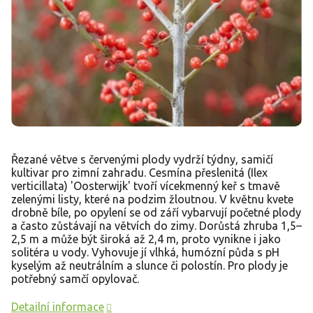
Řezané větve s červenými plody vydrží týdny, samičí
kultivar pro zimní zahradu. Cesmína přeslenitá (Ilex
verticillata) 'Oosterwijk' tvoří vícekmenný keř s tmavě
zelenými listy, které na podzim žloutnou. V květnu kvete
drobně bíle, po opylení se od září vybarvují početné plody
a často zůstávají na větvích do zimy. Dorůstá zhruba 1,5–
2,5 m a může být široká až 2,4 m, proto vynikne i jako
solitéra u vody. Vyhovuje jí vlhká, humózní půda s pH
kyselým až neutrálním a slunce či polostín. Pro plody je
potřebný samčí opylovač.
Detailní informace