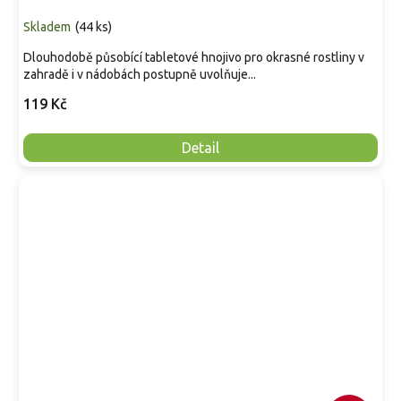
Skladem
(
44 ks
)
Dlouhodobě působící tabletové hnojivo pro okrasné rostliny v
zahradě i v nádobách postupně uvolňuje...
119 Kč
Detail