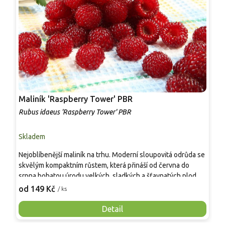
Maliník 'Raspberry Tower' PBR
P
'
Rubus idaeus 'Raspberry Tower' PBR
C
Skladem
S
Nejoblíbenější maliník na trhu. Moderní sloupovitá odrůda se
M
skvělým kompaktním růstem, která přináší od června do
A
srpna bohatou úrodu velkých, sladkých a šťavnatých plodů.
v
Pevné vzpřímené výhony tvoří elegantní habitus bez
j
od 149 Kč
o
/ ks
nutnosti opory, ideální pro nádoby, balkony i malé zahrady.
n
Mrazuvzdornost do −25 °C a spolehlivá vitalita z něj dělají
V
Detail
skvělou volbu pro každého pěstitele.