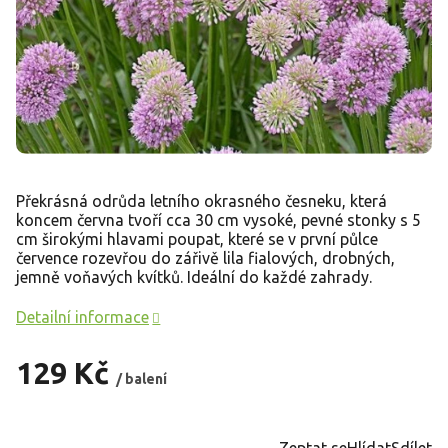
Překrásná odrůda letního
okrasného česneku
, která
koncem června tvoří cca 30 cm vysoké, pevné stonky s 5
cm širokými hlavami poupat, které se v první půlce
července rozevřou do zářivě lila fialových, drobných,
jemně voňavých kvítků. Ideální do každé zahrady.
Detailní informace
129 Kč
/ balení
Měrná
cena:
Zeptat se
Hlídat
Sdílet