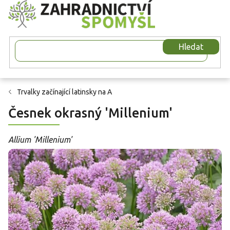
Přejít
na
obsah
Hledat
Trvalky začínající latinsky na A
Česnek okrasný 'Millenium'
Allium 'Millenium'