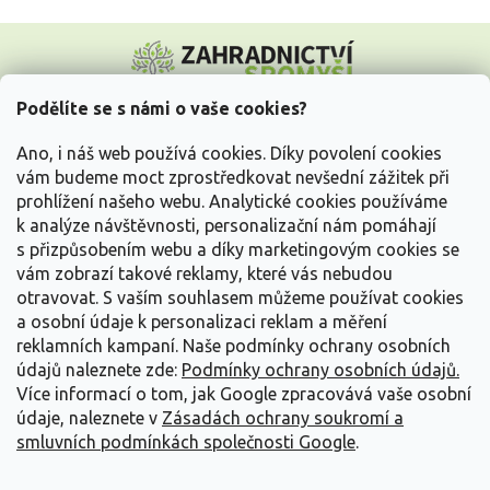
Z
á
p
a
Podělíte se s námi o vaše cookies?
t
Vše o nákupu
í
Ano, i náš web používá cookies. Díky povolení cookies
vám budeme moct zprostředkovat nevšední zážitek při
prohlížení našeho webu. Analytické cookies používáme
Informace pro Vás
k analýze návštěvnosti, personalizační nám pomáhají
s přizpůsobením webu a díky marketingovým cookies se
Kontakujte nás
vám zobrazí takové reklamy, které vás nebudou
otravovat.
S vaším souhlasem můžeme používat cookies
a osobní údaje k personalizaci reklam a měření
reklamních kampaní. Naše podmínky ochrany osobních
údajů naleznete zde:
Podmínky ochrany osobních údajů.
Více informací o tom, jak Google zpracovává vaše osobní
údaje, naleznete v
Zásadách ochrany soukromí a
smluvních podmínkách společnosti Google
.