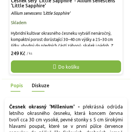
Česnek šerý 'Little Sapphire' - Allium senescens
Č
'Little Sapphire'
'
Allium senescens 'Little Sapphire'
A
Skladem
P
Hybridní kultivar okrasného česneku vytváří nenáročný,
R
kompaktní porost dorůstající 30–40 cm výšky a 25–30 cm
z
šířky, vhodný do předních částí záhonů, skalek i nádob. Z
h
úzkých středně zelených listů vyrůstají od července do
249 Kč
/ ks
ř
o
srpna pevné stvoly s kulovitými květenstvími drobných
s
růžovo‑fialových hvězdicovitých květů, lákajících opylovače.
Do košíku
r
Kvete dlouho, vhodný do trvalkových výsadeb, skupinových
p
kompozic, okrajů záhonů i k řezu a sušení.
v
Popis
Diskuze
s
b
Česnek okrasný 'Millenium' -
překrásná odrůda
letního
okrasného česneku
, která koncem června
tvoří cca 30 cm vysoké, pevné stonky s 5 cm širokými
hlavami poupat, které se v první půlce července