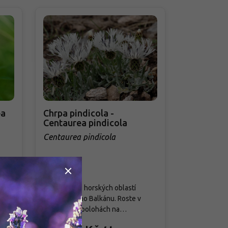
ea
Chrpa pindicola -
Chrpa žlu
Centaurea pindicola
Centaure
Centaurea pindicola
Centaurea 
Skladem
Skladem
Nižší chrpa z horských oblastí
Pochází z ho
jihozápadního Balkánu. Roste v
severovýchod
í a
otevřených polohách na
zahradách tvo
. Z
kamenitých svazích a sutích. V
přímými lody