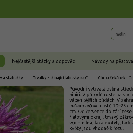
Nejčastější otázky a odpovědi
Návody na pěstován
y a skalničky
Trvalky začínající latinsky na C
Chrpa čekánek - C
Původní vytrvalá bylina střed
Sibiři. V přírodě roste na su
vápenitějších půdách. V zahra
peřenosečných listů 10–25 cm.
cm. Od července do září nese
fialovými okraji, tmavý zákrov
včelomilná, láká motýly, ladí 
květy jsou vhodné k řezu.