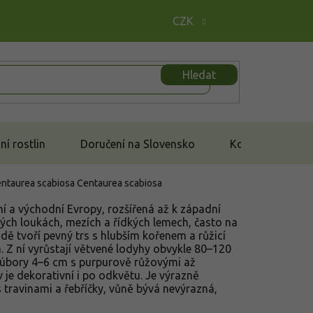
CZK
Hledat
í rostlin
Doručení na Slovensko
Kontakt
entaurea scabiosa
Centaurea scabiosa
ní a východní Evropy, rozšířená až k západní
chých loukách, mezích a řídkých lemech, často na
dě tvoří pevný trs s hlubším kořenem a růžicí
 Z ní vyrůstají větvené lodyhy obvykle 80–120
 úbory 4–6 cm s purpurově růžovými až
 je dekorativní i po odkvětu. Je výrazně
s travinami a řebříčky, vůně bývá nevýrazná,