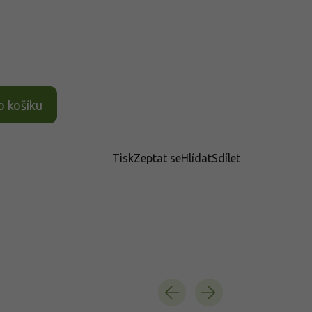
o košíku
Tisk
Zeptat se
Hlídat
Sdílet