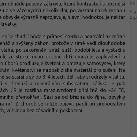
Bal
černohnědé pupeny zákrovu, které kontrastují s pozdější
zu a ve váze vydrží několik dní, po vyzrání nažek mohou
Pla
 obvykle výrazně neprojevuje, hlavní hodnotou je nektar
Pa
trvalky.
, spíše chudší půda s příměsí štěrku a neutrální až mírně
drenáž a zvýšený záhon, protože v zimě vadí dlouhodobé
vláha, po zakořenění snáší sušší období léta a vystačí s
lč ze štěrku nebo drobné drti omezuje zaplevelení a
ých úborů prodlužuje kvetení a omezuje samovýsev, který
chání květenství se naopak získá materiál pro sušení. Na
 se starší trsy po 3–4 letech dělí, aby si udržely vitalitu.
i s drenáží a minerálním substrátem, zálivka je pak
kách ČR je rostlina mrazuvzdorná přibližně do −34 °C,
mního přemokření. Sází se od března do října, obvyklý
 na m². Z chorob se může objevit padlí při přehoustlém
h, většinou bez zásadního poškození.