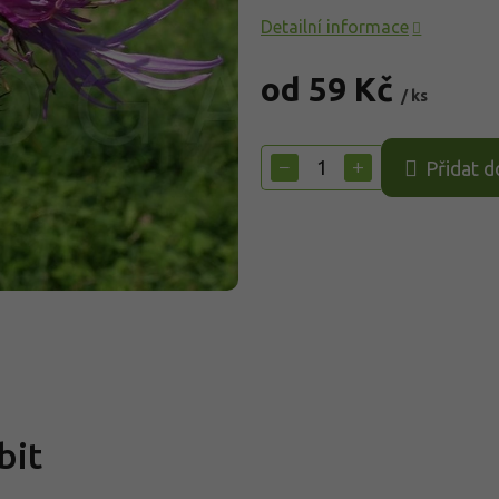
Detailní informace
od
59 Kč
/ ks
Měrná
cena:
−
+
Přidat d
bit