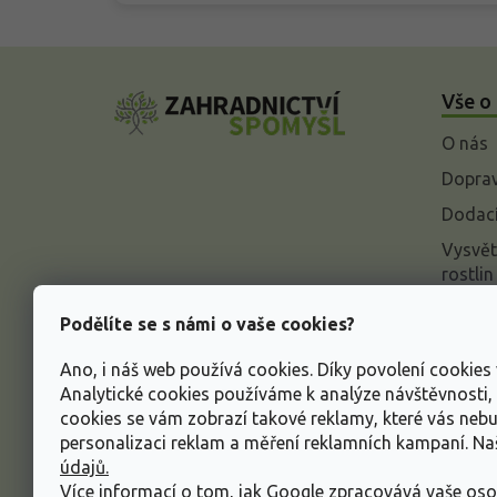
Z
á
Vše o
p
a
O nás
t
í
Doprav
Dodací
Vysvět
rostlin
Odstou
Podělíte se s námi o vaše cookies?
Rekla
Ano, i náš web používá cookies. Díky povolení cookie
Inform
Analytické cookies používáme k analýze návštěvnosti
údajů
cookies se vám zobrazí takové reklamy, které vás neb
Obcho
personalizaci reklam a měření reklamních kampaní. N
údajů.
Více informací o tom, jak Google zpracovává vaše oso