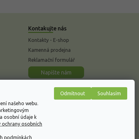
Kontakujte nás
Kontakty - E-shop
Kamenná prodejna
Reklamační formulář
n
Napište nám
Odmítnout
Souhlasím
žení našeho webu.
marketingovým
a osobní údaje k
 ochrany osobních
ch podmínkách