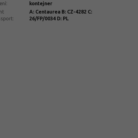
ení
:
kontejner
nt
A: Centaurea B: CZ-4282 C:
ssport
:
26/FP/0034 D: PL