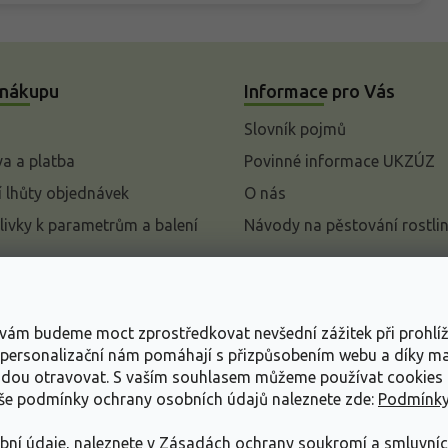
 nákupu
Informace pro Vás
Slovník pojmů
a a platba
Povinné informace UKZÚZ
 lhůty objednávek
O nás
livky k parametrům a balení
Návody na pěstování rostli
pení od kupní smlouvy
mace
s vám budeme moct zprostředkovat nevšední zážitek při prohlí
ace o ochraně osobních
, personalizační nám pomáhají s přizpůsobením webu a díky 
udou otravovat.
S vaším souhlasem můžeme používat cookies 
dní podmínky
aše podmínky ochrany osobních údajů naleznete zde:
Podmínky
bní údaje, naleznete v
Zásadách ochrany soukromí a smluvní