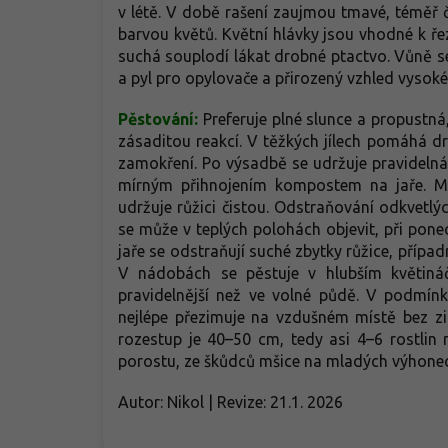
v létě. V době rašení zaujmou tmavé, téměř 
barvou květů. Květní hlávky jsou vhodné k ře
suchá souplodí lákat drobné ptactvo. Vůně se
a pyl pro opylovače a přirozený vzhled vysoké 
Pěstování:
Preferuje plné slunce a propustná
zásaditou reakcí. V těžkých jílech pomáhá 
zamokření. Po výsadbě se udržuje pravidelná 
mírným přihnojením kompostem na jaře. Mu
udržuje růžici čistou. Odstraňování odkvetl
se může v teplých polohách objevit, při pone
jaře se odstraňují suché zbytky růžice, případně
V nádobách se pěstuje v hlubším květináč
pravidelnější než ve volné půdě. V podmín
nejlépe přezimuje na vzdušném místě bez zi
rozestup je 40–50 cm, tedy asi 4–6 rostlin
porostu, ze škůdců mšice na mladých výhonec
Autor: Nikol | Revize: 21.1. 2026