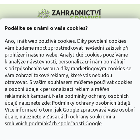
Z
á
p
a
Podělíte se s námi o vaše cookies?
t
Vše o nákupu
í
Ano, i náš web používá cookies. Díky povolení cookies
vám budeme moct zprostředkovat nevšední zážitek při
prohlížení našeho webu. Analytické cookies používáme
Informace pro Vás
k analýze návštěvnosti, personalizační nám pomáhají
s přizpůsobením webu a díky marketingovým cookies se
Kontakujte nás
vám zobrazí takové reklamy, které vás nebudou
otravovat.
S vaším souhlasem můžeme používat cookies
a osobní údaje k personalizaci reklam a měření
reklamních kampaní. Naše podmínky ochrany osobních
údajů naleznete zde:
Podmínky ochrany osobních údajů.
Více informací o tom, jak Google zpracovává vaše osobní
údaje, naleznete v
Zásadách ochrany soukromí a
smluvních podmínkách společnosti Google
.