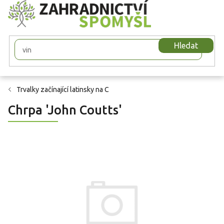
Přejít
na
obsah
Hledat
Trvalky začínající latinsky na C
Chrpa 'John Coutts'