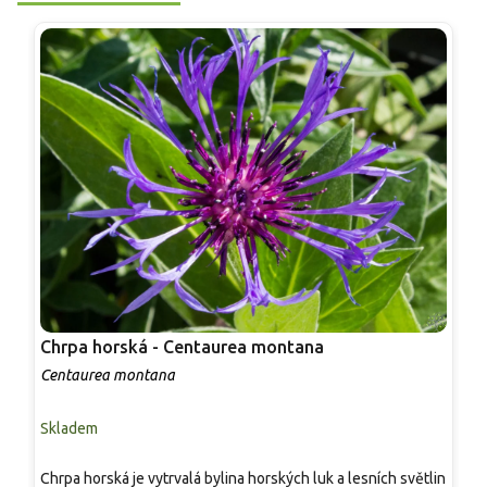
Chrpa horská - Centaurea montana
C
Centaurea montana
C
Skladem
S
Chrpa horská je vytrvalá bylina horských luk a lesních světlin
V