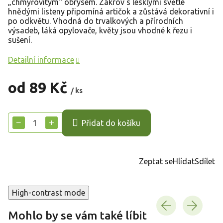
„chmýřovitým“ obrysem. Zákrov s lesklými světle
hnědými listeny připomíná artičok a zůstává dekorativní i
po odkvětu. Vhodná do trvalkových a přírodních
výsadeb, láká opylovače, květy jsou vhodné k řezu i
sušení.
Detailní informace
od
89 Kč
/ ks
Měrná
cena:
−
+
Přidat do košíku
Zeptat se
Hlídat
Sdílet
High-contrast mode
Mohlo by se vám také líbit