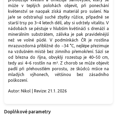
může v teplých polohách objevit, při ponechání
květenství se naopak získá materiál pro sušení. Na
jaře se odstraňují suché zbytky růžice, případně se
starší trsy po 3–4 letech dělí, aby si udržely vitalitu. V
nádobách se pěstuje v hlubším květináči s drenáží a
minerálním substrátem, zálivka je pak pravidelnější
než ve volné půdě. V podmínkách ČR je rostlina
mrazuvzdorná přibližně do −34 °C, nejlépe přezimuje
na vzdušném místě bez zimního přemokření. Sází se
od března do října, obvyklý rozestup je 40–50 cm,
tedy asi 4–6 rostlin na m². Z chorob se může objevit
padlí při přehoustlém porostu, ze škůdců mšice na
mladých výhonech, většinou bez zásadního
poškození.
Autor: Nikol | Revize: 21.1. 2026
Doplňkové parametry