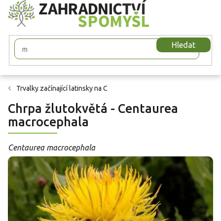
Přejít
na
obsah
Hledat
Trvalky začínající latinsky na C
Chrpa žlutokvětá - Centaurea
macrocephala
Centaurea macrocephala