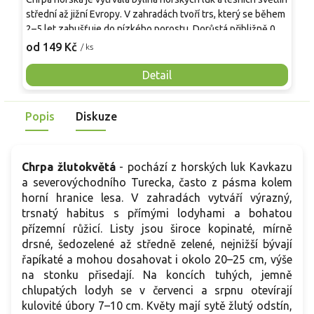
střední až jižní Evropy. V zahradách tvoří trs, který se během
s
2–5 let zahušťuje do nízkého porostu. Dorůstá přibližně 0,4–
M
0,6 m a rozrůstá se na 0,5–0,8 m, proto se hodí do lemů a
v
od 149 Kč
o
/ ks
přírodních výsadeb. Přízemní růžice nese kopinaté listy 8–15
t
cm, šedozelené a jemně plstnaté. Od konce května do
p
Detail
července nese na lodyhách 30–60 cm jednotlivé úbory 5–7
b
cm, sytě modré s růžově fialovým středem. Je včelomilná,
m
Popis
Diskuze
květy jsou vhodné k řezu, bez výrazné vůně.
l
a
Chrpa žlutokvětá
- pochází z horských luk Kavkazu
a severovýchodního Turecka, často z pásma kolem
horní hranice lesa. V zahradách vytváří výrazný,
trsnatý habitus s přímými lodyhami a bohatou
přízemní růžicí. Listy jsou široce kopinaté, mírně
drsné, šedozelené až středně zelené, nejnižší bývají
řapíkaté a mohou dosahovat i okolo 20–25 cm, výše
na stonku přisedají. Na koncích tuhých, jemně
chlupatých lodyh se v červenci a srpnu otevírají
kulovité úbory 7–10 cm. Květy mají sytě žlutý odstín,