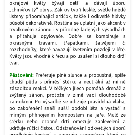
okrajové květy bývají delší a dávají úboru
„chmýřovitý“ obrys. Zákrov tvoří lesklé, světle hnědé
listeny připomínající artičok, takže i odkvetlé hlávky
působí dekorativně. Rostlina se uplatní jako akcent v
trvalkovém záhonu i v přírodně laděných výsadbách
a přitahuje opylovače. Dobře se kombinuje s
okrasnými travami, třapatkami, šalvějemi či
rozchodníky, které navazují kvetením později v létě.
Květy jsou vhodné k řezu a po usušení si dlouho drží
tvar.
Pěstování:
Preferuje plné slunce a propustná, spíše
chudší půda s příměsí štěrku a neutrální až mírně
zásaditou reakcí. V těžkých jílech pomáhá drenáž a
zvýšený záhon, protože v zimě vadí dlouhodobé
zamokření. Po výsadbě se udržuje pravidelná vláha,
po zakořenění snáší sušší období léta a vystačí s
mírným přihnojením kompostem na jaře. Mulč ze
štěrku nebo drobné drti omezuje zaplevelení a
udržuje růžici čistou. Odstraňování odkvetlých úborů
prodlužuje kvetení a omezuje samovýsev, který se