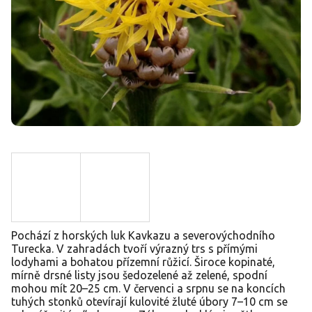
Pochází z horských luk Kavkazu a severovýchodního
Turecka. V zahradách tvoří výrazný trs s přímými
lodyhami a bohatou přízemní růžicí. Široce kopinaté,
mírně drsné listy jsou šedozelené až zelené, spodní
mohou mít 20–25 cm. V červenci a srpnu se na koncích
tuhých stonků otevírají kulovité žluté úbory 7–10 cm se