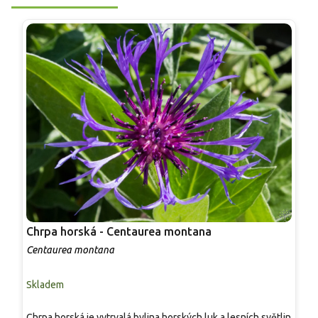
Chrpa horská - Centaurea montana
C
Centaurea montana
C
Skladem
S
Chrpa horská je vytrvalá bylina horských luk a lesních světlin
V