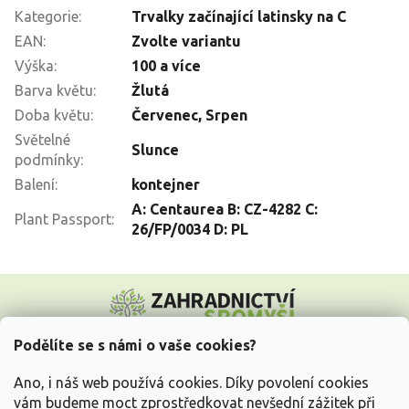
Kategorie
:
Trvalky začínající latinsky na C
EAN
:
Zvolte variantu
Výška
:
100 a více
Barva květu
:
Žlutá
Doba květu
:
Červenec
,
Srpen
Světelné
Slunce
podmínky
:
Balení
:
kontejner
A: Centaurea B: CZ-4282 C:
Plant Passport
:
26/FP/0034 D: PL
Z
á
p
a
Podělíte se s námi o vaše cookies?
t
Vše o nákupu
í
Ano, i náš web používá cookies. Díky povolení cookies
vám budeme moct zprostředkovat nevšední zážitek při