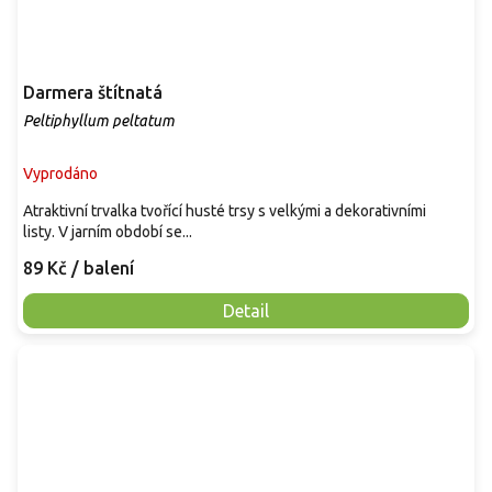
Darmera štítnatá
Peltiphyllum peltatum
Vyprodáno
Atraktivní trvalka tvořící husté trsy s velkými a dekorativními
listy. V jarním období se...
89 Kč
/ balení
Detail