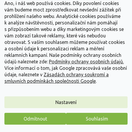
Ano, i náš web používá cookies. Díky povolení cookies
Víme, že konkurence je velká, proto sázíme na maximální
vám budeme moct zprostředkovat nevšední zážitek při
kvalitu. Na rozdíl od běžných řetězců naše cibule
prohlížení našeho webu. Analytické cookies používáme
skladujeme v optimálních podmínkách a pečlivě
k analýze návštěvnosti, personalizační nám pomáhají
kontrolujeme jejich pevnost a zdraví před odesláním. Ke
s přizpůsobením webu a díky marketingovým cookies se
každé objednávce přistupujeme s odborností, kterou si
vám zobrazí takové reklamy, které vás nebudou
vaše zahrada zaslouží.
otravovat.
S vaším souhlasem můžeme používat cookies
a osobní údaje k personalizaci reklam a měření
Náš tip pro úspěšnou výsadbu:
reklamních kampaní. Naše podmínky ochrany osobních
údajů naleznete zde:
Podmínky ochrany osobních údajů.
Nezapomeňte na kvalitní
substráty pro cibuloviny
a
Více informací o tom, jak Google zpracovává vaše osobní
zahradní nářadí
pro snadnou a rychlou výsadbu.
údaje, naleznete v
Zásadách ochrany soukromí a
Inspirujte se také v naší kategorii
trvalky
, které s
smluvních podmínkách společnosti Google
.
cibulovinami tvoří na záhonech dokonalé estetické
kombinace.
Nastavení
Potřebujete poradit?
Odmítnout
Souhlasím
Máme pro vás malý dárek