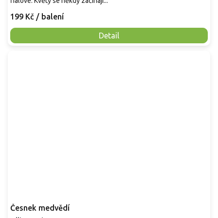
fialové. Květy se někdy začínají...
199 Kč
/ balení
Detail
Česnek medvědí