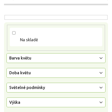
r
o
d
u
k
t
ů
Na skladě
Barva květu
Doba květu
Světelné podmínky
Výška