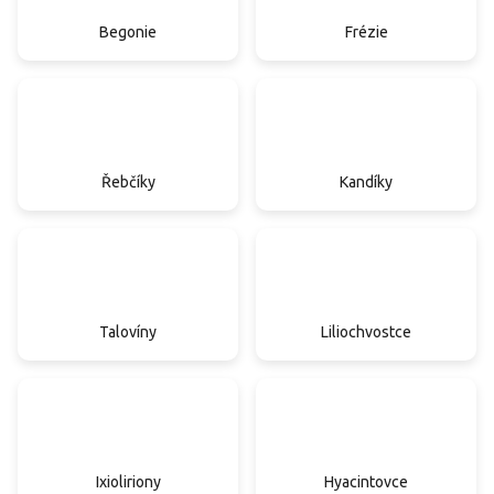
Begonie
Frézie
Řebčíky
Kandíky
Talovíny
Liliochvostce
Ixioliriony
Hyacintovce