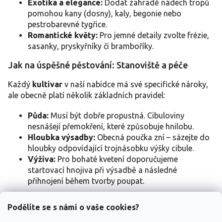
Exotika a elegance:
Dodat zahradě nádech tropů
pomohou kany (dosny), kaly, begonie nebo
pestrobarevné tygřice.
Romantické květy:
Pro jemné detaily zvolte frézie,
sasanky, pryskyřníky či bramboříky.
Jak na úspěšné pěstování: Stanoviště a péče
Každý
kultivar
v naší nabídce má své specifické nároky,
ale obecně platí několik základních pravidel:
Půda:
Musí být dobře propustná. Cibuloviny
nesnášejí přemokření, které způsobuje hnilobu.
Hloubka výsadby:
Obecná poučka zní – sázejte do
hloubky odpovídající trojnásobku výšky cibule.
Výživa:
Pro bohaté kvetení doporučujeme
startovací hnojiva při výsadbě a následné
přihnojení během tvorby poupat.
Proč nakupovat cibuloviny v Zahradnictví
Podělíte se s námi o vaše cookies?
Spomyšl?