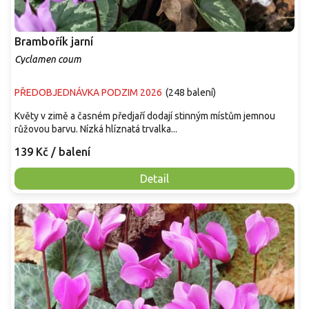
Brambořík jarní
Cyclamen coum
PŘEDOBJEDNÁVKA PODZIM 2026
(
248 balení
)
Květy v zimě a časném předjaří dodají stinným místům jemnou
růžovou barvu. Nízká hlíznatá trvalka...
139 Kč
/ balení
Detail