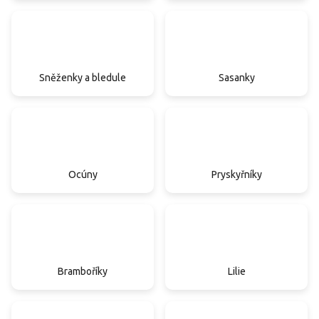
Sněženky a bledule
Sasanky
Ocúny
Pryskyřníky
Bramboříky
Lilie