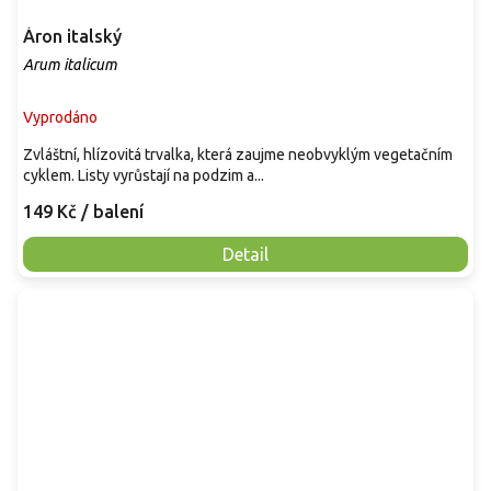
Áron italský
Arum italicum
Vyprodáno
Zvláštní, hlízovitá trvalka, která zaujme neobvyklým vegetačním
cyklem. Listy vyrůstají na podzim a...
149 Kč
/ balení
Detail