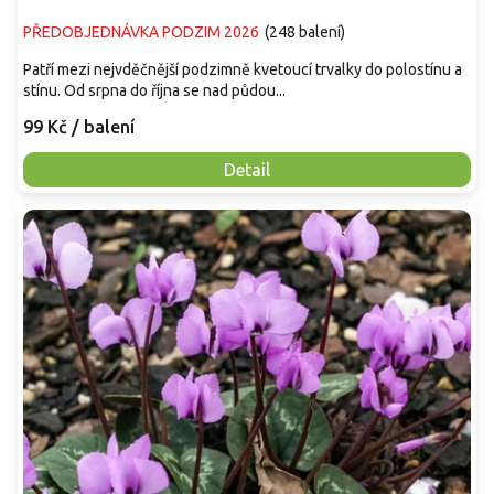
PŘEDOBJEDNÁVKA PODZIM 2026
(
248 balení
)
Patří mezi nejvděčnější podzimně kvetoucí trvalky do polostínu a
stínu. Od srpna do října se nad půdou...
99 Kč
/ balení
Detail