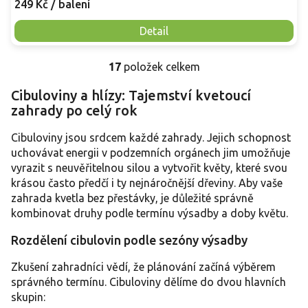
249 Kč
/ balení
Detail
17
položek celkem
O
v
Cibuloviny a hlízy: Tajemství kvetoucí
l
zahrady po celý rok
á
d
a
Cibuloviny jsou srdcem každé zahrady. Jejich schopnost
c
uchovávat energii v podzemních orgánech jim umožňuje
í
vyrazit s neuvěřitelnou silou a vytvořit květy, které svou
p
krásou často předčí i ty nejnáročnější dřeviny. Aby vaše
r
zahrada kvetla bez přestávky, je důležité správně
v
kombinovat druhy podle termínu výsadby a doby květu.
k
y
Rozdělení cibulovin podle sezóny výsadby
v
ý
Zkušení zahradníci vědí, že plánování začíná výběrem
p
i
správného termínu. Cibuloviny dělíme do dvou hlavních
s
skupin:
u