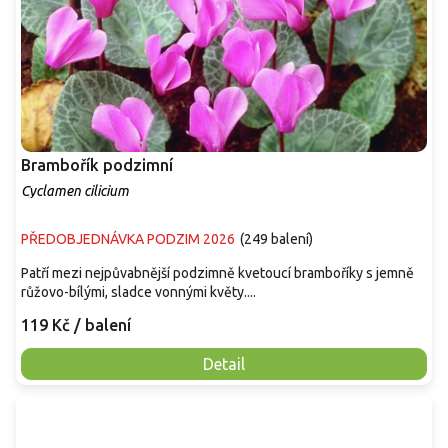
Brambořík podzimní
Cyclamen cilicium
PŘEDOBJEDNÁVKA PODZIM 2026
(
249 balení
)
Patří mezi nejpůvabnější podzimně kvetoucí bramboříky s jemně
růžovo-bílými, sladce vonnými květy....
119 Kč
/ balení
Detail