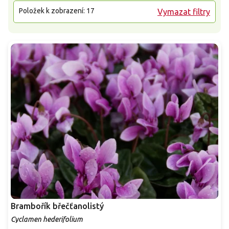
Položek k zobrazení:
17
Vymazat filtry
Brambořík břečťanolistý
Cyclamen hederifolium