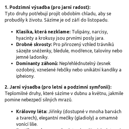
1. Podzimní výsadba (pro jarní radost):
Tyto druhy potřebují projít obdobím chladu, aby se
probudily k životu. Sázíme je od září do listopadu.
Klasika, která nezklame:
Tulipány, narcisy,
hyacinty a krokusy jsou prvními posly jara.
Drobné skvosty:
Pro přirozený vzhled trávníků
sázejte sněženky, bledule, modřence, talovíny nebo
jemné ladoníky.
Dominanty záhonů:
Nepřehlédnutelný česnek
ozdobný, vznešené řebčíky nebo unikátní kandíky a
ipheiony.
2. Jarní výsadba (pro letní a podzimní symfonii):
Teplomilné druhy, které sázíme v dubnu a květnu, jakmile
pomine nebezpečí silných mrazů.
Královny léta:
Jiřinky (dostupné v mnoha barvách
a tvarech), elegantní mečíky (gladioly) a omamně
vonící lilie.