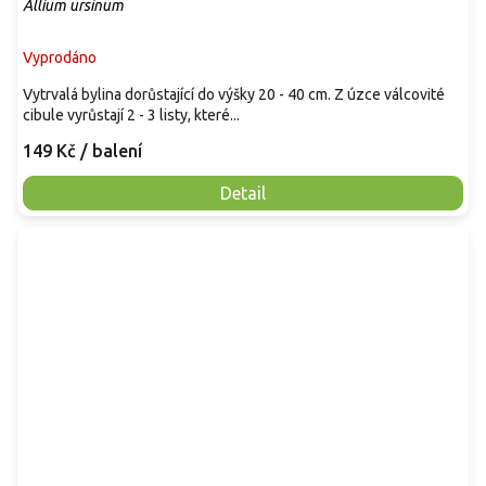
Allium ursinum
Vyprodáno
Vytrvalá bylina dorůstající do výšky 20 - 40 cm. Z úzce válcovité
cibule vyrůstají 2 - 3 listy, které...
149 Kč
/ balení
Detail