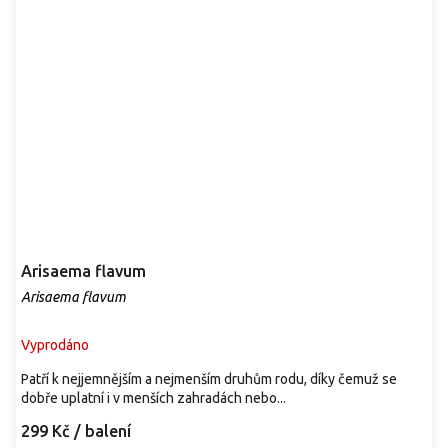
Arisaema flavum
Arisaema flavum
Vyprodáno
Patří k nejjemnějším a nejmenším druhům rodu, díky čemuž se
dobře uplatní i v menších zahradách nebo...
299 Kč
/ balení