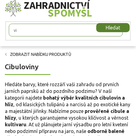
Přejít
na
obsah
Hledat
ZOBRAZIT NABÍDKU PRODUKTŮ
Cibuloviny
Hledáte barvy, které rozzáří vaši zahradu od prvních
jarních paprsků až do pozdního podzimu? V naší
kategorii najdete
bohatý výběr kvalitních cibulovin a
hlíz
, od klasických tulipánů a narcisů až po exotické kany
a majestátní jiřinky. Nabízíme pouze
prověřené cibule a
hlízy
, u kterých garantujeme vysokou klíčivost a věrnost
kultivaru
. Ať už plánujete jarní výsadbu pro letní kvetení
nebo podzimní přípravu na jaro, naše
odborně balené