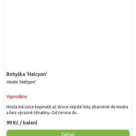
Bohyška 'Halcyon'
Hosta 'Halcyon'
Vyprodáno
Hosta má úzce kopinaté až široce vejčité listy zbarvené do modra
a bez výrazné žilnatiny. Od června do...
99 Kč
/ balení
Detail