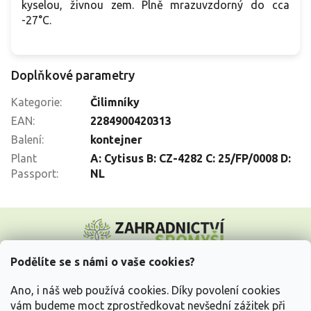
kyselou, živnou zem. Plně mrazuvzdorný do cca
-27°C.
Doplňkové parametry
Kategorie
:
Čilimníky
EAN
:
2284900420313
Balení
:
kontejner
Plant
A: Cytisus B: CZ-4282 C: 25/FP/0008 D:
Passport
:
NL
Z
á
p
a
Podělíte se s námi o vaše cookies?
t
Vše o nákupu
í
Ano, i náš web používá cookies. Díky povolení cookies
vám budeme moct zprostředkovat nevšední zážitek při