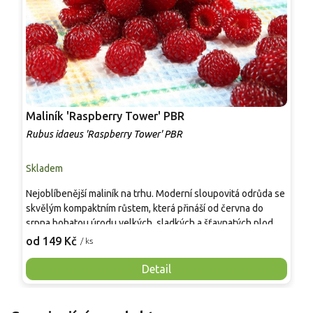
Maliník 'Raspberry Tower' PBR
P
'
Rubus idaeus 'Raspberry Tower' PBR
C
Skladem
S
Nejoblíbenější maliník na trhu. Moderní sloupovitá odrůda se
M
skvělým kompaktním růstem, která přináší od června do
A
srpna bohatou úrodu velkých, sladkých a šťavnatých plodů.
v
Pevné vzpřímené výhony tvoří elegantní habitus bez
j
od 149 Kč
o
/ ks
nutnosti opory, ideální pro nádoby, balkony i malé zahrady.
n
Mrazuvzdornost do −25 °C a spolehlivá vitalita z něj dělají
V
Detail
skvělou volbu pro každého pěstitele.