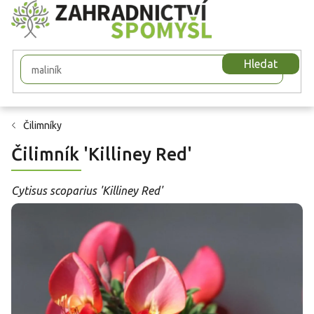
Přejít
na
obsah
Hledat
Čilimníky
Čilimník 'Killiney Red'
Cytisus scoparius 'Killiney Red'