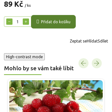
89 Kč
/ ks
Měrná
cena:
−
+
Přidat do košíku
Zeptat se
Hlídat
Sdílet
High-contrast mode
Mohlo by se vám také líbit