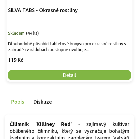
SILVA TABS - Okrasné rostliny
Skladem
(
44 ks
)
Dlouhodobě působící tabletové hnojivo pro okrasné rostliny v
zahradě i v nádobách postupně uvolňuje...
119 Kč
Detail
Popis
Diskuze
Čilimník 'Killiney Red'
- zajímavý kultivar
oblíbeného čilimníku, který se vyznačuje bohatým
kvetením a kompaktním, zaobleným tvarem. Vytváří