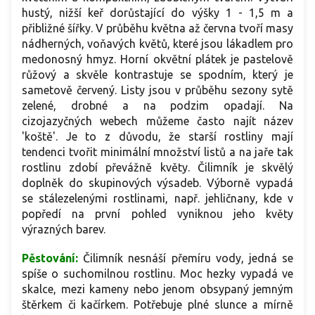
hustý, nižší keř dorůstající do výšky 1 - 1,5 m a
přibližné šířky. V průběhu května až června tvoří masy
nádherných, voňavých květů, které jsou lákadlem pro
medonosný hmyz. Horní okvětní plátek je pastelově
růžový a skvěle kontrastuje se spodním, který je
sametově červený. Listy jsou v průběhu sezony sytě
zelené, drobné a na podzim opadají. Na
cizojazyčných webech můžeme často najít název
'koště'. Je to z důvodu, že starší rostliny mají
tendenci tvořit minimální množství listů a na jaře tak
rostlinu zdobí převážně květy. Čilimník je skvělý
doplněk do skupinových výsadeb. Výborně vypadá
se stálezelenými rostlinami, např. jehličnany, kde v
popředí na první pohled vyniknou jeho květy
výrazných barev.
Pěstování:
Čilimník nesnáší přemíru vody, jedná se
spíše o suchomilnou rostlinu. Moc hezky vypadá ve
skalce, mezi kameny nebo jenom obsypaný jemným
štěrkem či kačírkem. Potřebuje plné slunce a mírně