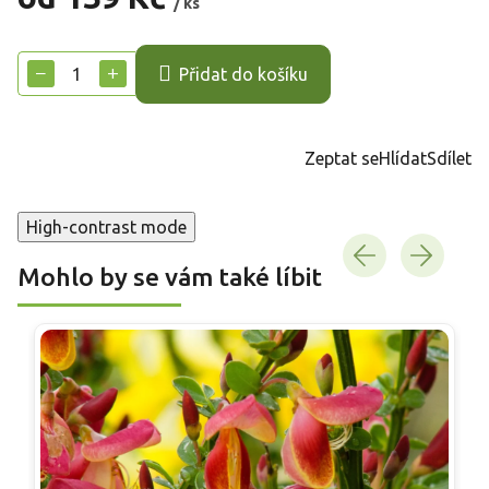
/ ks
Měrná
cena:
−
+
Přidat do košíku
Zeptat se
Hlídat
Sdílet
High-contrast mode
Mohlo by se vám také líbit