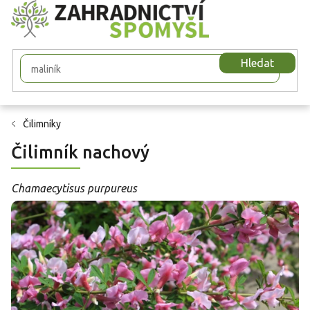
Přejít
na
obsah
Hledat
Čilimníky
Čilimník nachový
Chamaecytisus purpureus