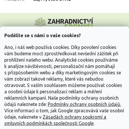
Z
á
p
a
Podělíte se s námi o vaše cookies?
t
Vše o nákupu
í
Ano, i náš web používá cookies. Díky povolení cookies
vám budeme moct zprostředkovat nevšední zážitek při
prohlížení našeho webu. Analytické cookies používáme
Informace pro Vás
k analýze návštěvnosti, personalizační nám pomáhají
s přizpůsobením webu a díky marketingovým cookies se
Kontakujte nás
vám zobrazí takové reklamy, které vás nebudou
otravovat.
S vaším souhlasem můžeme používat cookies
a osobní údaje k personalizaci reklam a měření
reklamních kampaní. Naše podmínky ochrany osobních
údajů naleznete zde:
Podmínky ochrany osobních údajů.
Více informací o tom, jak Google zpracovává vaše osobní
údaje, naleznete v
Zásadách ochrany soukromí a
smluvních podmínkách společnosti Google
.