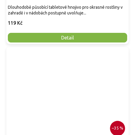
Dlouhodobě působící tabletové hnojivo pro okrasné rostliny v
zahradě i v nádobách postupně uvolňuje...
119 Kč
Detail
–35 %