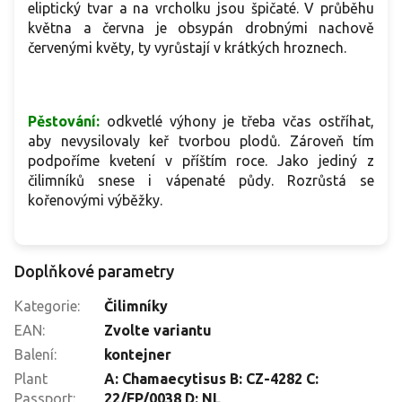
eliptický tvar a na vrcholku jsou špičaté. V průběhu
května a června je obsypán drobnými nachově
červenými květy, ty vyrůstají v krátkých hroznech.
Pěstování:
odkvetlé výhony je třeba včas ostříhat,
aby nevysilovaly keř tvorbou plodů. Zároveň tím
podpoříme kvetení v příštím roce. Jako jediný z
čilimníků snese i vápenaté půdy. Rozrůstá se
kořenovými výběžky.
Doplňkové parametry
Kategorie
:
Čilimníky
EAN
:
Zvolte variantu
Balení
:
kontejner
Plant
A: Chamaecytisus B: CZ-4282 C:
Passport
:
22/FP/0038 D: NL