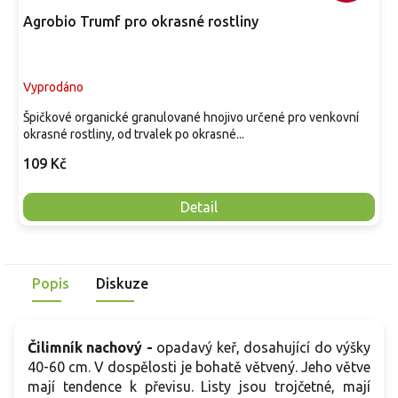
Agrobio Trumf pro okrasné rostliny
Vyprodáno
Špičkové organické granulované hnojivo určené pro venkovní
okrasné rostliny, od trvalek po okrasné...
109 Kč
Detail
Popis
Diskuze
Čilimník nachový -
opadavý keř, dosahující do výšky
40-60 cm. V dospělosti je bohatě větvený. Jeho větve
mají tendence k převisu. Listy jsou trojčetné, mají