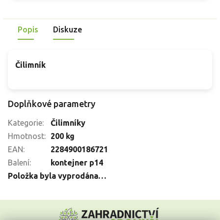
Popis
Diskuze
Čilimník
Doplňkové parametry
Kategorie
:
Čilimníky
Hmotnost
:
200 kg
EAN
:
2284900186721
Balení
:
kontejner p14
Položka byla vyprodána…
Z
á