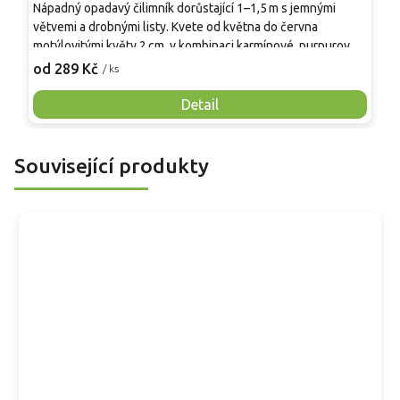
Nápadný opadavý čilimník dorůstající 1–1,5 m s jemnými
1
větvemi a drobnými listy. Kvete od května do června
k
motýlovitými květy 2 cm, v kombinaci karmínové, purpurové,
č
2
červené a žluté, čímž vytváří pestrobarevný efekt. Po
od 289 Kč
/ ks
o
odkvetu vznikají lusky. Mrazuvzdorný do –20 až –27 °C,
s
vhodný jako solitér, do skalky, suchých záhonů či na svahy.
Detail
Související produkty