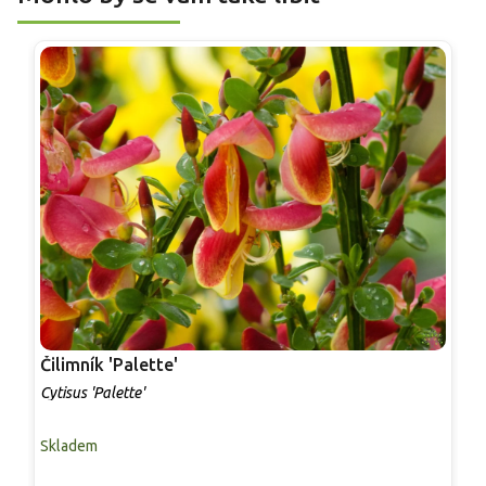
Čilimník 'Palette'
Č
Cytisus 'Palette'
C
Skladem
S
O