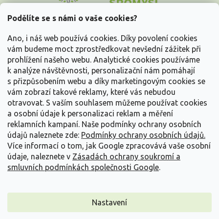
p
a
Podělíte se s námi o vaše cookies?
t
Vše o nákupu
í
Ano, i náš web používá cookies. Díky povolení cookies
vám budeme moct zprostředkovat nevšední zážitek při
prohlížení našeho webu. Analytické cookies používáme
Informace pro Vás
k analýze návštěvnosti, personalizační nám pomáhají
s přizpůsobením webu a díky marketingovým cookies se
Kontakujte nás
vám zobrazí takové reklamy, které vás nebudou
otravovat.
S vaším souhlasem můžeme používat cookies
a osobní údaje k personalizaci reklam a měření
reklamních kampaní. Naše podmínky ochrany osobních
údajů naleznete zde:
Podmínky ochrany osobních údajů.
Více informací o tom, jak Google zpracovává vaše osobní
údaje, naleznete v
Zásadách ochrany soukromí a
smluvních podmínkách společnosti Google
.
Vytvořil Shoptet
Nastavení