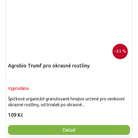
–35 %
Agrobio Trumf pro okrasné rostliny
Vyprodáno
Špičkové organické granulované hnojivo určené pro venkovní
okrasné rostliny, od trvalek po okrasné...
109 Kč
Detail