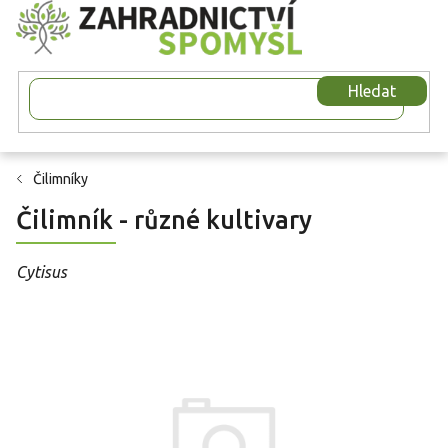
Přejít
na
obsah
Hledat
Čilimníky
Čilimník - různé kultivary
Cytisus