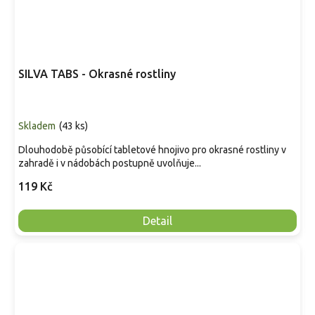
SILVA TABS - Okrasné rostliny
Skladem
(
43 ks
)
Dlouhodobě působící tabletové hnojivo pro okrasné rostliny v
zahradě i v nádobách postupně uvolňuje...
119 Kč
Detail