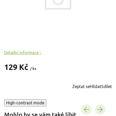
Detailní informace
129 Kč
/ ks
Měrná
cena:
Zeptat se
Hlídat
Sdílet
High-contrast mode
Mohlo by se vám také líbit