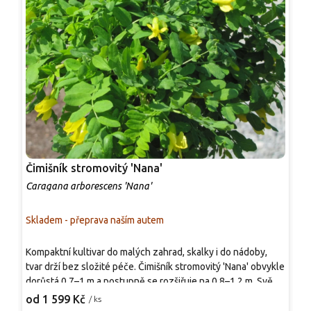
Čimišník stromovitý 'Nana'
Č
Caragana arborescens 'Nana'
C
Skladem - přeprava naším autem
S
Kompaktní kultivar do malých zahrad, skalky i do nádoby,
P
tvar drží bez složité péče. Čimišník stromovitý 'Nana' obvykle
'
dorůstá 0,7–1 m a postupně se rozšiřuje na 0,8–1,2 m. Světle
p
zelené sudozpeřené listy vytvářejí jemnou texturu, na
k
od 1 599 Kč
o
/ ks
podzim žloutnou. Květen až červen přináší žluté motýlovité
ú