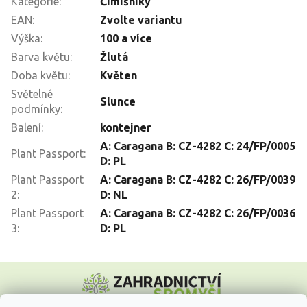
Kategorie
:
Čimišníky
EAN
:
Zvolte variantu
Výška
:
100 a více
Barva květu
:
Žlutá
Doba květu
:
Květen
Světelné
Slunce
podmínky
:
Balení
:
kontejner
A: Caragana B: CZ-4282 C: 24/FP/0005
Plant Passport
:
D: PL
Plant Passport
A: Caragana B: CZ-4282 C: 26/FP/0039
2
:
D: NL
Plant Passport
A: Caragana B: CZ-4282 C: 26/FP/0036
3
:
D: PL
Z
á
p