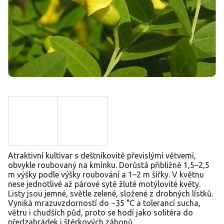
Atraktivní kultivar s deštníkovitě převislými větvemi,
obvykle roubovaný na kmínku. Dorůstá přibližně 1,5–2,5
m výšky podle výšky roubování a 1–2 m šířky. V květnu
nese jednotlivé až párové sytě žluté motýlovité květy.
Listy jsou jemné, světle zelené, složené z drobných lístků.
Vyniká mrazuvzdorností do −35 °C a tolerancí sucha,
větru i chudších půd, proto se hodí jako solitéra do
předzahrádek i štěrkových záhonů.