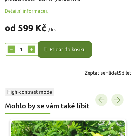
Detailní informace
od
599 Kč
/ ks
Měrná
cena:
−
+
Přidat do košíku
Zeptat se
Hlídat
Sdílet
High-contrast mode
Mohlo by se vám také líbit