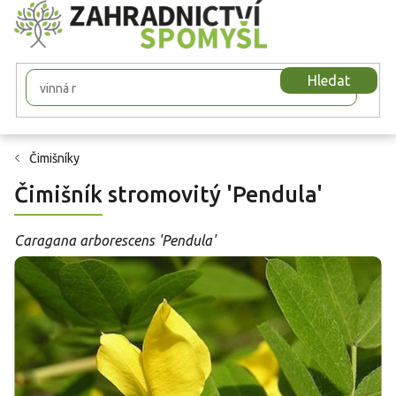
Přejít
na
obsah
Hledat
Čimišníky
Čimišník stromovitý 'Pendula'
Caragana arborescens 'Pendula'