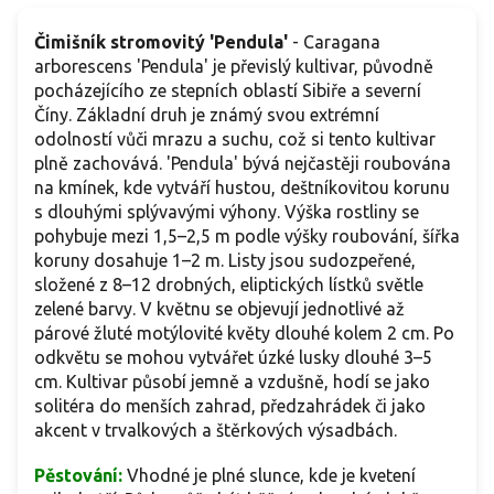
Čimišník stromovitý 'Pendula'
- Caragana
arborescens 'Pendula' je převislý kultivar, původně
pocházejícího ze stepních oblastí Sibiře a severní
Číny. Základní druh je známý svou extrémní
odolností vůči mrazu a suchu, což si tento kultivar
plně zachovává. 'Pendula' bývá nejčastěji roubována
na kmínek, kde vytváří hustou, deštníkovitou korunu
s dlouhými splývavými výhony. Výška rostliny se
pohybuje mezi 1,5–2,5 m podle výšky roubování, šířka
koruny dosahuje 1–2 m. Listy jsou sudozpeřené,
složené z 8–12 drobných, eliptických lístků světle
zelené barvy. V květnu se objevují jednotlivé až
párové žluté motýlovité květy dlouhé kolem 2 cm. Po
odkvětu se mohou vytvářet úzké lusky dlouhé 3–5
cm. Kultivar působí jemně a vzdušně, hodí se jako
solitéra do menších zahrad, předzahrádek či jako
akcent v trvalkových a štěrkových výsadbách.
Pěstování:
Vhodné je plné slunce, kde je kvetení