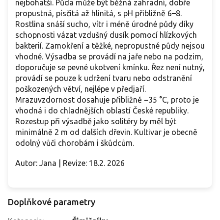
nejbohatší. Půda může být běžná zahradní, dobře
propustná, písčitá až hlinitá, s pH přibližně 6–8.
Rostlina snáší sucho, vítr i méně úrodné půdy díky
schopnosti vázat vzdušný dusík pomocí hlízkových
bakterií. Zamokření a těžké, nepropustné půdy nejsou
vhodné. Výsadba se provádí na jaře nebo na podzim,
doporučuje se pevné ukotvení kmínku. Řez není nutný,
provádí se pouze k udržení tvaru nebo odstranění
poškozených větví, nejlépe v předjaří.
Mrazuvzdornost dosahuje přibližně −35 °C, proto je
vhodná i do chladnějších oblastí České republiky.
Rozestup při výsadbě jako solitéry by měl být
minimálně 2 m od dalších dřevin. Kultivar je obecně
odolný vůči chorobám i škůdcům.
Autor: Jana | Revize: 18.2. 2026
Doplňkové parametry