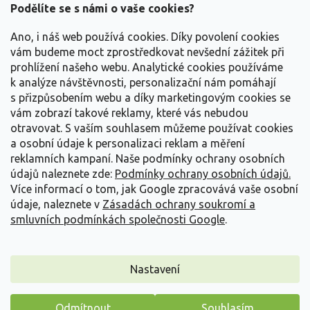
a
Podělíte se s námi o vaše cookies?
t
Vše o nákupu
í
Ano, i náš web používá cookies. Díky povolení cookies
vám budeme moct zprostředkovat nevšední zážitek při
prohlížení našeho webu. Analytické cookies používáme
Informace pro Vás
k analýze návštěvnosti, personalizační nám pomáhají
s přizpůsobením webu a díky marketingovým cookies se
Kontakujte nás
vám zobrazí takové reklamy, které vás nebudou
otravovat.
S vaším souhlasem můžeme používat cookies
a osobní údaje k personalizaci reklam a měření
reklamních kampaní. Naše podmínky ochrany osobních
údajů naleznete zde:
Podmínky ochrany osobních údajů.
Více informací o tom, jak Google zpracovává vaše osobní
údaje, naleznete v
Zásadách ochrany soukromí a
smluvních podmínkách společnosti Google
.
Vytvořil Shoptet
Nastavení
Copyright 2026
Zahradnictví Spomyšl
. Všechna práva
Odmítnout
Souhlasím