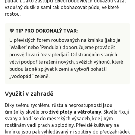
půdách. Jako zástupci čeledi bobovitých dokážou vázat
vzdušný dusík a sami tak obohacovat půdu, ve které
rostou.
💛 TIP PRO DOKONALÝ TVAR:
U převislých forem roubovaných na kmínku (jako je
'Walker' nebo 'Pendula') doporučujeme provádět
prosvětlovací řez v předjaří. Odstraněním starých
větví podpoříte rašení nových, svěžích výhonů, které
budou ladně splývat k zemi a vytvoří bohatší
„vodopád“ zeleně.
Využití v zahradě
Díky svému rychlému růstu a neprostupnosti jsou
čimišníky skvělé pro
živé ploty a větrolamy
. Skvěle fixují
svahy a hodí se do městských výsadeb, kde jiným
rostlinám vadí prach a zplodiny. Převislé kultivary na
kmínku jsou pak vyhledávanými solitéry do předzahrádek