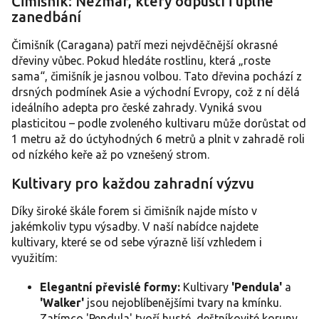
Čimišník: Nezmar, který odpustí i úplné
l
zanedbání
á
d
a
Čimišník (Caragana) patří mezi nejvděčnější okrasné
c
dřeviny vůbec. Pokud hledáte rostlinu, která „roste
í
sama“, čimišník je jasnou volbou. Tato dřevina pochází z
p
drsných podmínek Asie a východní Evropy, což z ní dělá
r
ideálního adepta pro české zahrady. Vyniká svou
v
plasticitou – podle zvoleného kultivaru může dorůstat od
k
y
1 metru až do úctyhodných 6 metrů a plnit v zahradě roli
v
od nízkého keře až po vznešený strom.
ý
p
Kultivary pro každou zahradní výzvu
i
s
Díky široké škále forem si čimišník najde místo v
u
jakémkoliv typu výsadby. V naší nabídce najdete
kultivary, které se od sebe výrazně liší vzhledem i
využitím:
Elegantní převislé formy:
Kultivary
'Pendula'
a
'Walker'
jsou nejoblíbenějšími tvary na kmínku.
Zatímco 'Pendula' tvoří husté, deštníkovité koruny,