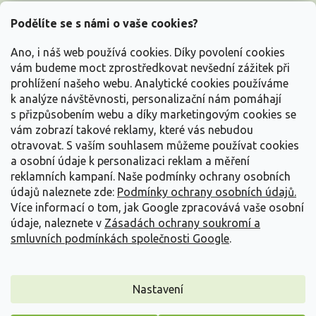
Z
á
Podělíte se s námi o vaše cookies?
p
a
Ano, i náš web používá cookies. Díky povolení cookies
t
vám budeme moct zprostředkovat nevšední zážitek při
í
prohlížení našeho webu. Analytické cookies používáme
Vše o nákupu
k analýze návštěvnosti, personalizační nám pomáhají
s přizpůsobením webu a díky marketingovým cookies se
vám zobrazí takové reklamy, které vás nebudou
Informace pro Vás
otravovat.
S vaším souhlasem můžeme používat cookies
a osobní údaje k personalizaci reklam a měření
Kontakujte nás
reklamních kampaní. Naše podmínky ochrany osobních
údajů naleznete zde:
Podmínky ochrany osobních údajů.
Více informací o tom, jak Google zpracovává vaše osobní
údaje, naleznete v
Zásadách ochrany soukromí a
smluvních podmínkách společnosti Google
.
Nastavení
Copyright 2026
Zahradnictví Spomyšl
. Všechna práva vyhrazena.