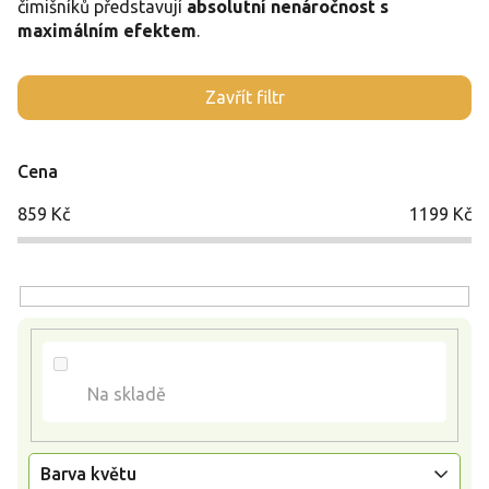
čimišníků představují
absolutní nenáročnost s
maximálním efektem
.
V
Zavřít filtr
ý
p
i
Cena
s
p
859
Kč
1199
Kč
r
o
d
u
k
t
ů
Na skladě
Barva květu