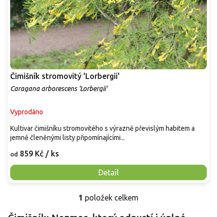
Čimišník stromovitý 'Lorbergii'
Caragana arborescens 'Lorbergii'
Vyprodáno
Kultivar čimišníku stromovitého s výrazně převislým habitem a
jemně členěnými listy připomínajícími...
859 Kč
/ ks
od
Detail
1
položek celkem
O
v