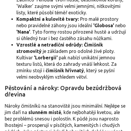
'Walker' zaujme svými velmi jemnými, nitkovitými
listy, které působí téměř exoticky.
Kompaktní a kulovité tvary:
Pro malé prostory
nebo pravidelné záhony jsou ideální
'Globosa'
nebo
'Nana'
. Tyto formy rostou přirozeně hustě a udržují
si úhledný tvar i bez častého zásahu nůžkami.
Vzrostlé a netradiční odrůdy:
Čimišník
stromovitý
je základem pro odolné živé ploty.
Kultivar
'Lorbergii'
pak nabízí unikátní jemnou
texturu listů, která do zahrady vnáší lehkost. Za
zmínku stojí i
čimišník hřívnatý
, který se pyšní
velmi neobvyklým vzhledem větví.
Pěstování a nároky: Opravdu bezúdržbová
dřevina
Nároky čimišníků na stanoviště jsou minimální. Nejlépe se
jim daří na
slunném místě
, kde nejbohatěji kvetou, ale
bez problémů snesou i polostín. K půdě jsou naprosto
lhostejní – prosperují v písčitých, kamenitých i chudých