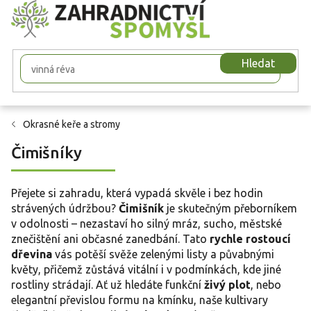
Přejít
na
obsah
Hledat
Okrasné keře a stromy
Čimišníky
Přejete si zahradu, která vypadá skvěle i bez hodin
strávených údržbou?
Čimišník
je skutečným přeborníkem
v odolnosti – nezastaví ho silný mráz, sucho, městské
znečištění ani občasné zanedbání. Tato
rychle rostoucí
dřevina
vás potěší svěže zelenými listy a půvabnými
květy, přičemž zůstává vitální i v podmínkách, kde jiné
rostliny strádají. Ať už hledáte funkční
živý plot
, nebo
elegantní převislou formu na kmínku, naše kultivary