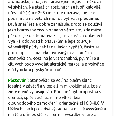
aromatické, a na jaře naraší v jemnějších, měkčích
větévkách. Na starších rostlinách se tvoří kulovité,
dřevnaté šištice 2–3 cm, které dozrávají během
podzimu a na větvích mohou vytrvat i přes zimu.
Druh snáší řez a dobře zahušťuje, proto se používá i
jako tvarovaný živý plot nebo větrolam, kde může
působit jako alternativa k tújím v sušších oblastech.
Vyniká odolností k přísuškům a lépe toleruje
vápenitější půdy než řada jiných cypřišů, často se
proto uplatní i na rekultivovaných a chudších
stanovištích. Rostlina je větrosnubná, pyl může u
citlivých osob vyvolat alergické reakce, a pryskyřice
má typickou pryskyřičnou vůni.
Pěstování:
Stanoviště se volí na plném slunci,
ideálně v závětří a v teplejším mikroklimatu, kde v
zimě méně vysušuje vítr. Půda má být propustná s
drenáží, spíše sušší až mírně vlhká, bez
dlouhodobého zamokření, orientačně pH 6,0–8,0. V
těžkých jílech prospívá výsadba na mírně vyvýšeném
místě a příměs štěrku. Termín výsadby je jaro a