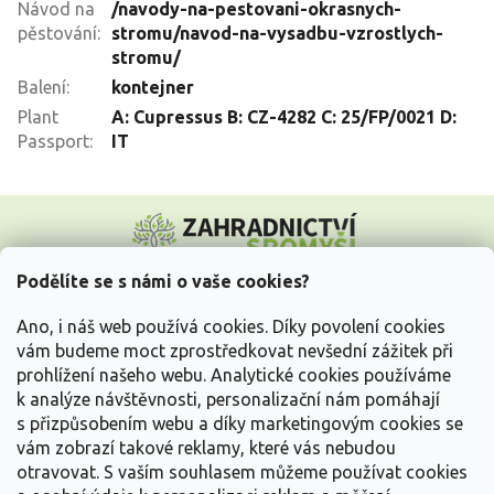
Návod na
/navody-na-pestovani-okrasnych-
pěstování
:
stromu/navod-na-vysadbu-vzrostlych-
stromu/
Balení
:
kontejner
Plant
A: Cupressus B: CZ-4282 C: 25/FP/0021 D:
Passport
:
IT
Z
á
p
a
Podělíte se s námi o vaše cookies?
t
Vše o nákupu
í
Ano, i náš web používá cookies. Díky povolení cookies
vám budeme moct zprostředkovat nevšední zážitek při
prohlížení našeho webu. Analytické cookies používáme
Informace pro Vás
k analýze návštěvnosti, personalizační nám pomáhají
s přizpůsobením webu a díky marketingovým cookies se
Kontakujte nás
vám zobrazí takové reklamy, které vás nebudou
otravovat.
S vaším souhlasem můžeme používat cookies