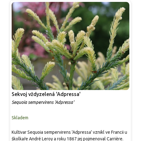
Sekvoj vždyzelená 'Adpressa'
S
Sequoia sempervirens 'Adpressa'
S
Skladem
S
S
Kultivar Sequoia sempervirens 'Adpressa' vznikl ve Francii u
k
školkaře André Leroy a roku 1867 jej pojmenoval Carrière.