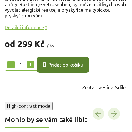
z kůry. Rostlina je větrosnubná, pyl může u citlivých osob
vyvolat alergické reakce, a pryskyřice má typickou
pryskyřičnou vůni.
Detailní informace
od
299 Kč
/ ks
Měrná
cena:
−
+
Přidat do košíku
Zeptat se
Hlídat
Sdílet
High-contrast mode
Mohlo by se vám také líbit