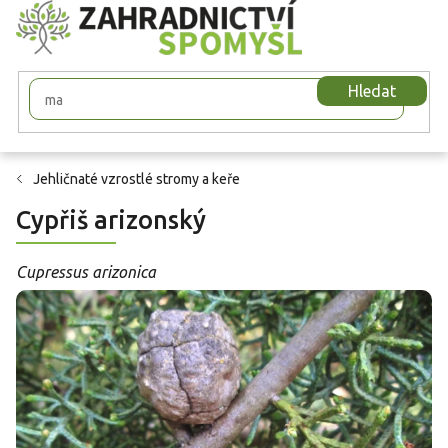
Přejít
na
obsah
Hledat
Jehličnaté vzrostlé stromy a keře
Cypřiš arizonský
Cupressus arizonica