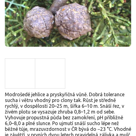
Modrošedé jehlice a pryskyřičná vůně. Dobrá tolerance
sucha i větru vhodný pro clony tak. Růst je středně
rychlý, v dospělosti 20–25 m, šířka 6–10 m. Snáší řez, v
živém plotu se vysazuje zhruba 0,8–1,2 m od sebe.
Vyhovuje propustná půda bez zamokření, pH přibližně
6,0–8,0 a plné slunce. Po ujmutí snáší sucho lépe než
běžné túje, mrazuvzdornost v ČR bývá do −23 °C. Vhodné
je závětří, v prvních dvou letech pravidelná zálivka a mulč