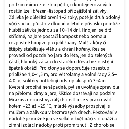
podzim mimo zmrzlou půdu, u kontejnerovaných
rostlin lze i březen–listopad při zajištění zálivky.
Zálivka je důležitá první 1–2 roky, poté je druh odolný
vůči suchu, přesto v dlouhém letním přísušku pomůže
hlubší zálivka jednou za 10–14 dní. Hnojení se drží
střídmé, na jaře postačí kompost nebo pomalu
rozpustné hnojivo pro jehličnany. Mulč z kůry či
štěpky stabilizuje vláhu a chrání kořeny. Řez se
provádí od pozdního jara do léta, jen do zelených
částí, hluboký zásah do starého dřeva bez olistění
špatně obráží. Pro clony se doporučuje rozestup
přibližně 1,0–1,5 m, pro větrolamy a volné řady 2,5–
4,0 m, solitéry potřebují odstup alespoň 3–4 m.
Kvetení probíhá nenápadně, pyl se uvolňuje zpravidla
na přelomu zimy a jara, šištice dozrávají na podzim.
Mrazuvzdornost vyzrálých rostlin se v praxi uvádí
kolem −23 až −25 °C, mladé výsadby prospívají s
mulčem a zálivkou v bezmrazých dnech. Pěstování v
nádobě je možné jen ve velkém květináči s drenáží a
zimní izolací nádoby proti promrznutí. Z chorob se