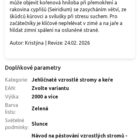
může objevit kořenová hniloba při přemokření a
rakovina cypřišů (Seiridium) se zasycháním větví, ze
škůdců kůrovci a svilušky při stresu suchem. Pro
začátečníky je klíčové nepřelévat v zimě a na jaře a
hlídat zimní spálení na osluněné straně.
Autor: Kristýna | Revize: 24.02. 2026
Doplňkové parametry
Kategorie
:
Jehličnaté vzrostlé stromy a keře
EAN
:
Zvolte variantu
Výška
:
2000 a více
Barva
Zelená
listu
:
Světelné
Slunce
podmínky
:
Návod na pěstování vzrostlých stromů -