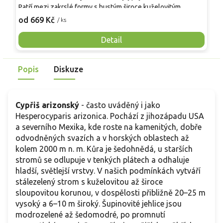
z
Patří mezi zakrslé formy s hustým široce kuželovitým
M
3
větvením i bez řezu. Jehlice 6–10 mm jsou přitisklé k
od 669 Kč
/ ks
K
výhonům, na jaře raší krémově bíle a během léta zelenají do
M
tmavě zelena. Roste zvolna, často 15–25 cm za rok, po 10
Detail
t
letech mívá asi 2–3 m a 1,5–2 m, v dospělosti obvykle 4–6 m
j
× 1,5–2,5 m. Oválné šišky 1,5–3 cm zrají do hnědočervena,
v
Popis
Diskuze
borka je oranžově hnědá a vláknitá.
4
s
Cypřiš arizonský
- často uváděný i jako
Hesperocyparis arizonica. Pochází z jihozápadu USA
a severního Mexika, kde roste na kamenitých, dobře
odvodněných svazích a v horských oblastech až
kolem 2000 m n. m. Kůra je šedohnědá, u starších
stromů se odlupuje v tenkých plátech a odhaluje
hladší, světlejší vrstvy. V našich podmínkách vytváří
stálezelený strom s kuželovitou až široce
sloupovitou korunou, v dospělosti přibližně 20–25 m
vysoký a 6–10 m široký. Šupinovité jehlice jsou
modrozelené až šedomodré, po promnutí