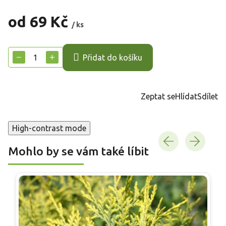
od
69 Kč
/ ks
Měrná
cena:
−
+
Přidat do košíku
Zeptat se
Hlídat
Sdílet
High-contrast mode
Mohlo by se vám také líbit