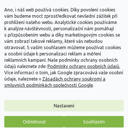
t
Vše o nákupu
í
Ano, i náš web používá cookies. Díky povolení cookies
vám budeme moct zprostředkovat nevšední zážitek při
prohlížení našeho webu. Analytické cookies používáme
Informace pro Vás
k analýze návštěvnosti, personalizační nám pomáhají
s přizpůsobením webu a díky marketingovým cookies se
Kontakujte nás
vám zobrazí takové reklamy, které vás nebudou
otravovat.
S vaším souhlasem můžeme používat cookies
a osobní údaje k personalizaci reklam a měření
reklamních kampaní. Naše podmínky ochrany osobních
údajů naleznete zde:
Podmínky ochrany osobních údajů.
Více informací o tom, jak Google zpracovává vaše osobní
údaje, naleznete v
Zásadách ochrany soukromí a
smluvních podmínkách společnosti Google
.
Vytvořil Shoptet
Nastavení
Copyright 2026
Zahradnictví Spomyšl
. Všechna práva
Odmítnout
Souhlasím
vyhrazena.