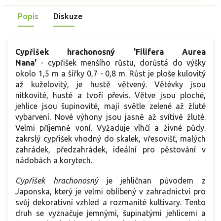
polostín, hlubší propustná půda a mrazuvzdornost vyzrálých
stromů bývá okolo -25 °C.
Popis
Diskuze
Cypřišek hrachonosný 'Filifera Aurea
Nana'
-
cypřišek menšího růstu, dorůstá do výšky
okolo 1,5 m a šířky 0,7 - 0,8 m. Růst je ploše kulovitý
až kuželovitý, je hustě větvený. Větévky jsou
nitkovité, husté a tvoří převis. Větve jsou ploché,
jehlice jsou šupinovité, mají světle zelené až žluté
vybarvení. Nové výhony jsou jasně až svítivě žluté.
Velmi příjemně voní.
Vyžaduje vlhčí a živné půdy.
zakrslý cypřišek vhodný do skalek, vřesovišť, malých
zahrádek, předzahrádek, ideální pro pěstování v
nádobách a korytech.
Cypřišek hrachonosný
je jehličnan původem z
Japonska, který je velmi oblíbený v zahradnictví pro
svůj dekorativní vzhled a rozmanité kultivary. Tento
druh se vyznačuje jemnými, šupinatými jehlicemi a