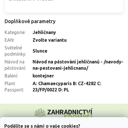
Doplňkové parametry
Kategorie
:
Jehličnany
EAN
:
Zvolte variantu
Světelné
Slunce
podmínky
:
Návod na
Návod na pěstování jehličnanů - /navody-
pěstování
:
na-pestovani-jehlicnanu/
Balení
:
kontejner
Plant
A: Chamaecyparis B: CZ-4282 C:
Passport
:
23/FP/0022 D: PL
Z
á
p
a
Podělíte se s námi o vaše cookies?