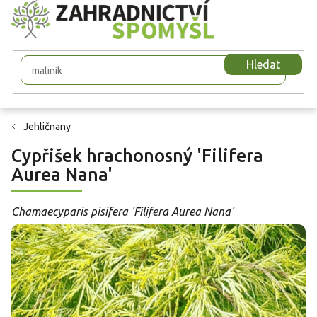
Přejít
na
obsah
Hledat
Jehličnany
Cypřišek hrachonosný 'Filifera
Aurea Nana'
Chamaecyparis pisifera 'Filifera Aurea Nana'