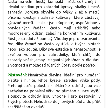
často má velmi hustý, kompaktní růst, což z něj činí
ideální rostlinu pro zahradní úpravy, skalky i menší
zahrady. Dorůstá obvykle do výšky 2 až 6 metrů,
přičemž existují i zakrslé kultivary, které zůstávají
výrazně menší. Jehlice jsou šupinaté, uspořádané v
pravidelných řadách, často mají stříbřitý nebo
modrozelený odstín, záleží na konkrétním kultivaru.
Růst je střední až pomalý. Vhodný je pro tvarování a
řez, díky čemuž se často využívá v živých plotech
nebo jako solitér. Díky své estetice a nenáročnosti je
skvělou volbou pro zahradníky, kteří chtějí do
zahrady vnést jemný, elegantní jehličnan s dlouhou
životností a možností různých úprav podle potřeb.
Pěstování:
Nenáročná dřevina, ideální pro humózní,
písčité i hlinité, lehce kyselé, středně vlhké půdy.
Preferují spíše polostín - některé z odrůd jsou více
náchylné na popálení větví od přímého slunce. Vyšší,
sloupovité odrůdy jsou vhodné i pro pěstování v
živých plotech. Nehodí se do jílovitých půd a do příliš
znečištěného ovzduší.