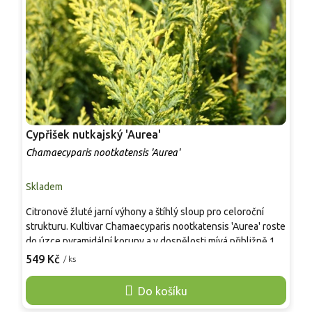
Cypřišek nutkajský 'Aurea'
C
Chamaecyparis nootkatensis 'Aurea'
C
Skladem
S
Citronově žluté jarní výhony a štíhlý sloup pro celoroční
V
strukturu. Kultivar Chamaecyparis nootkatensis 'Aurea' roste
j
do úzce pyramidální koruny a v dospělosti mívá přibližně 15–
v
20 m výšky a 4–6 m šířky. Mladé přírůstky jsou výrazně
p
549 Kč
1
/ ks
zlatožluté, během sezóny přecházejí do žlutozelené. Hodí
R
se jako solitéra, do větrolamu i do větších zahrad, kde jemně
p
Do košíku
převislé vějířky změkčí přísné linie. Vyhovuje slunce až
n