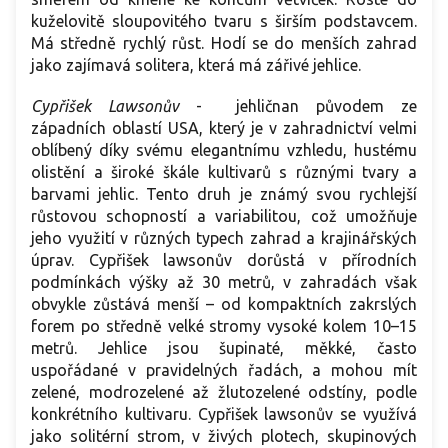
kuželovitě sloupovitého tvaru s širším podstavcem.
Má středně rychlý růst. Hodí se do menších zahrad
jako zajímavá solitera, která má zářivé jehlice.
Cypřišek Lawsonův
- jehličnan původem ze
západních oblastí USA, který je v zahradnictví velmi
oblíbený díky svému elegantnímu vzhledu, hustému
olistění a široké škále kultivarů s různými tvary a
barvami jehlic. Tento druh je známý svou rychlejší
růstovou schopností a variabilitou, což umožňuje
jeho využití v různých typech zahrad a krajinářských
úprav. Cypřišek lawsonův dorůstá v přírodních
podmínkách výšky až 30 metrů, v zahradách však
obvykle zůstává menší – od kompaktních zakrslých
forem po středně velké stromy vysoké kolem 10–15
metrů. Jehlice jsou šupinaté, měkké, často
uspořádané v pravidelných řadách, a mohou mít
zelené, modrozelené až žlutozelené odstíny, podle
konkrétního kultivaru. Cypřišek lawsonův se využívá
jako solitérní strom, v živých plotech, skupinových