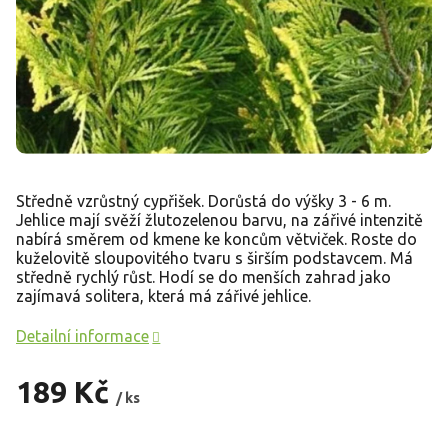
Středně vzrůstný cypřišek. Dorůstá do výšky 3 - 6 m.
Jehlice mají svěží žlutozelenou barvu, na zářivé intenzitě
nabírá směrem od kmene ke koncům větviček. Roste do
kuželovitě sloupovitého tvaru s širším podstavcem. Má
středně rychlý růst. Hodí se do menších zahrad jako
zajímavá solitera, která má zářivé jehlice.
Detailní informace
189 Kč
/ ks
Měrná