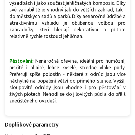
výsadbách i jako součást jehličnatých kompozic. Díky
své variabilitě je vhodný jak do větších zahrad, tak i
do městských sadů a parků. Díky nenáročné údržbě a
atraktivnímu vzhledu je oblíbenou volbou pro
zahradníky, kteří hledají dekorativní a přitom
relativně rychle rostoucí jehličnan.
Pěstování:
Nenáročná dřevina, ideální pro humózní,
písčité i hlinité, lehce kyselé, středně vlhké půdy.
Preferují spíše polostín - některé z odrůd jsou více
náchylné na popálení větví od přímého slunce. Vyšší,
sloupovité odrůdy jsou vhodné i pro pěstování v
živých plotech. Nehodí se do jílovitých půd a do příliš
znečištěného ovzduší.
Doplňkové parametry