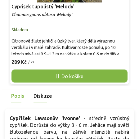
Cypřišek tupolistý 'Melody'
C
Chamaecyparis obtusa 'Melody'
C
Skladem
S
Citronově žluté jehličí a úzký tvar, který dělá výraznou
K
vertikálu i v malé zahradě. Kultivar roste pomalu, po 10
m
letech mívá asi 0,9–1,2 m na výšku a kolem 0,6 m do šířky,
t
později obvykle 1,5–2 m. Jemné převislé třásně větévek v
d
289 Kč
3
/ ks
zimě často přecházejí do oranžovo bronzových tónů.
m
Uplatnění se hodí do skalek, k moderním stavbám i do
p
Do košíku
větších nádob. Pěstování prospívá v propustné, humózní
k
půdě s rovnoměrnou vláhou, pH přibližně 5,5–7,0 a na slunci
o
až v polostínu, v horku s lehkou ochranou odpoledne.
v
Popis
Diskuze
Vyzrálé rostliny bývají mrazuvzdorné přibližně do −25 °C.
s
z
Cypřišek Lawsonův 'Ivonne'
- středně vzrůstný
cypřišek. Dorůstá do výšky 3 - 6 m. Jehlice mají svěží
žlutozelenou barvu, na zářivé intenzitě nabírá
směrem od kmene ke koncům větviček. Roste do