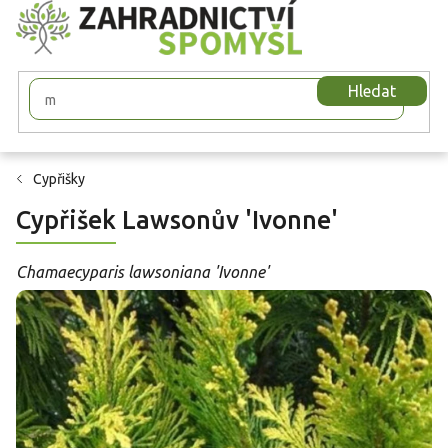
Přejít
na
obsah
Hledat
Cypřišky
Cypřišek Lawsonův 'Ivonne'
Chamaecyparis lawsoniana 'Ivonne'