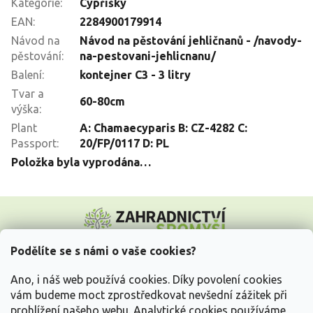
Kategorie
:
Cypřišky
EAN
:
2284900179914
Návod na
Návod na pěstování jehličnanů - /navody-
pěstování
:
na-pestovani-jehlicnanu/
Balení
:
kontejner C3 - 3 litry
Tvar a
60-80cm
výška
:
Plant
A: Chamaecyparis B: CZ-4282 C:
Passport
:
20/FP/0117 D: PL
Položka byla vyprodána…
Z
á
p
a
Podělíte se s námi o vaše cookies?
t
Vše o nákupu
í
Ano, i náš web používá cookies. Díky povolení cookies
vám budeme moct zprostředkovat nevšední zážitek při
prohlížení našeho webu. Analytické cookies používáme
Informace pro Vás