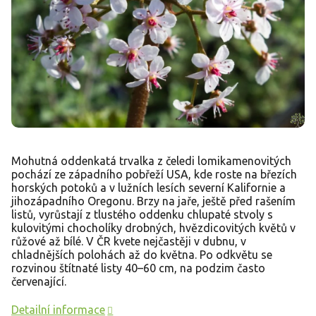
Mohutná oddenkatá trvalka z čeledi lomikamenovitých
pochází ze západního pobřeží USA, kde roste na březích
horských potoků a v lužních lesích severní Kalifornie a
jihozápadního Oregonu. Brzy na jaře, ještě před rašením
listů, vyrůstají z tlustého oddenku chlupaté stvoly s
kulovitými chocholíky drobných, hvězdicovitých květů v
růžové až bílé. V ČR kvete nejčastěji v dubnu, v
chladnějších polohách až do května. Po odkvětu se
rozvinou štítnaté listy 40–60 cm, na podzim často
červenající.
Detailní informace