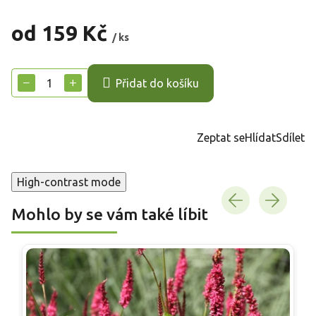
od
159 Kč
/ ks
Měrná
cena:
−
+
Přidat do košíku
Zeptat se
Hlídat
Sdílet
High-contrast mode
Mohlo by se vám také líbit