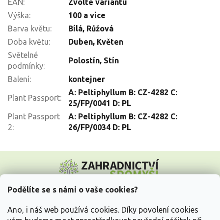
EAN
:
Zvolte variantu
Výška
:
100 a více
Barva květu
:
Bílá
,
Růžová
Doba květu
:
Duben
,
Květen
Světelné
Polostín
,
Stín
podmínky
:
Balení
:
kontejner
A: Peltiphyllum B: CZ-4282 C:
Plant Passport
:
25/FP/0041 D: PL
Plant Passport
A: Peltiphyllum B: CZ-4282 C:
2
:
26/FP/0034 D: PL
Z
á
p
a
Podělíte se s námi o vaše cookies?
t
Vše o nákupu
í
Ano, i náš web používá cookies. Díky povolení cookies