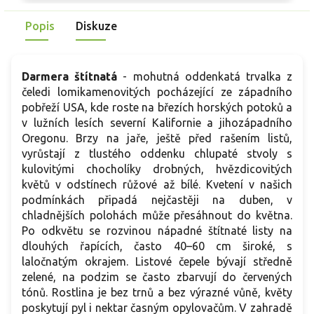
spolehlivé i po dešti. Oproti vyšší ‘Alba’ působí nižším,
l
hustším habitem. Díky kompaktnímu vzrůstu je vhodný i do
l
Popis
Diskuze
městských předzahrádek.
h
k
z
Darmera štítnatá
- mohutná oddenkatá trvalka z
čeledi lomikamenovitých pocházející ze západního
pobřeží USA, kde roste na březích horských potoků a
v lužních lesích severní Kalifornie a jihozápadního
Oregonu. Brzy na jaře, ještě před rašením listů,
vyrůstají z tlustého oddenku chlupaté stvoly s
kulovitými chocholíky drobných, hvězdicovitých
květů v odstínech růžové až bílé. Kvetení v našich
podmínkách připadá nejčastěji na duben, v
chladnějších polohách může přesáhnout do května.
Po odkvětu se rozvinou nápadné štítnaté listy na
dlouhých řapících, často 40–60 cm široké, s
laločnatým okrajem. Listové čepele bývají středně
zelené, na podzim se často zbarvují do červených
tónů. Rostlina je bez trnů a bez výrazné vůně, květy
poskytují pyl i nektar časným opylovačům. V zahradě