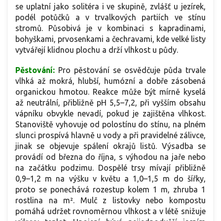
se uplatní jako solitéra i ve skupině, zvlášť u jezírek,
podél potůčků a v trvalkových partiích ve stínu
stromů. Působivá je v kombinaci s kapradinami,
bohyškami, prvosenkami a čechravami, kde velké listy
vytvářejí klidnou plochu a drží vlhkost u půdy.
Pěstování:
Pro pěstování se osvědčuje půda trvale
vlhká až mokrá, hlubší, humózní a dobře zásobená
organickou hmotou. Reakce může být mírně kyselá
až neutrální, přibližně pH 5,5–7,2, při vyšším obsahu
vápníku obvykle nevadí, pokud je zajištěna vlhkost.
Stanoviště vyhovuje od polostínu do stínu, na plném
slunci prospívá hlavně u vody a při pravidelné zálivce,
jinak se objevuje spálení okrajů listů. Výsadba se
provádí od března do října, s výhodou na jaře nebo
na začátku podzimu. Dospělé trsy mívají přibližně
0,9–1,2 m na výšku v květu a 1,0–1,5 m do šířky,
proto se ponechává rozestup kolem 1 m, zhruba 1
rostlina na m². Mulč z listovky nebo kompostu
pomáhá udržet rovnoměrnou vlhkost a v létě snižuje