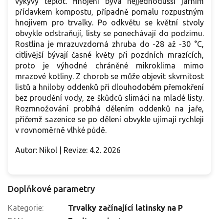
výkyvy teplot. Hnojení bývá nejjednodušší jarním
přídavkem kompostu, případně pomalu rozpustným
hnojivem pro trvalky. Po odkvětu se květní stvoly
obvykle odstraňují, listy se ponechávají do podzimu.
Rostlina je mrazuvzdorná zhruba do -28 až -30 °C,
citlivější bývají časné květy při pozdních mrazících,
proto je výhodné chráněné mikroklima mimo
mrazové kotliny. Z chorob se může objevit skvrnitost
listů a hniloby oddenků při dlouhodobém přemokření
bez proudění vody, ze škůdců slimáci na mladé listy.
Rozmnožování probíhá dělením oddenků na jaře,
přičemž sazenice se po dělení obvykle ujímají rychleji
v rovnoměrně vlhké půdě.
Autor: Nikol | Revize: 4.2. 2026
Doplňkové parametry
Kategorie
:
Trvalky začínající latinsky na P