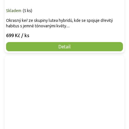
Skladem
(
5 ks
)
Okrasný keř ze skupiny lutea hybridů, kde se spojuje dřevitý
habitus s jemně tónovanými květy....
699 Kč
/ ks
Detail