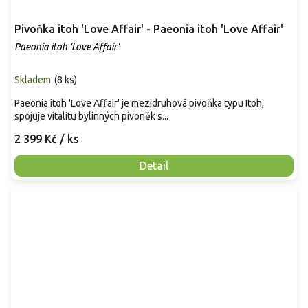
Pivoňka itoh 'Love Affair' - Paeonia itoh 'Love Affair'
Paeonia itoh 'Love Affair'
Skladem
(
8 ks
)
Paeonia itoh 'Love Affair' je mezidruhová pivoňka typu Itoh,
spojuje vitalitu bylinných pivoněk s...
2 399 Kč
/ ks
Detail