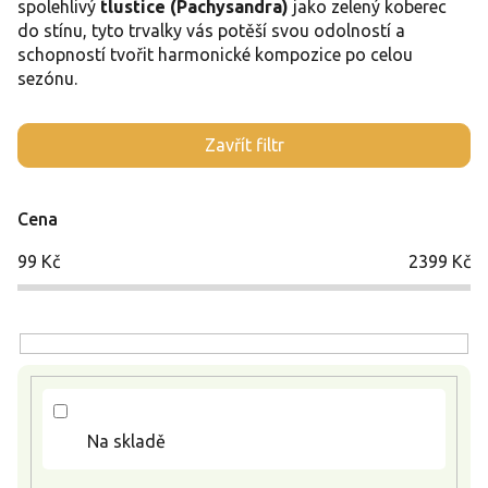
spolehlivý
tlustice (Pachysandra)
jako zelený koberec
do stínu, tyto trvalky vás potěší svou odolností a
schopností tvořit harmonické kompozice po celou
sezónu.
V
Zavřít filtr
ý
p
i
Cena
s
p
99
Kč
2399
Kč
r
o
d
u
k
t
ů
Na skladě