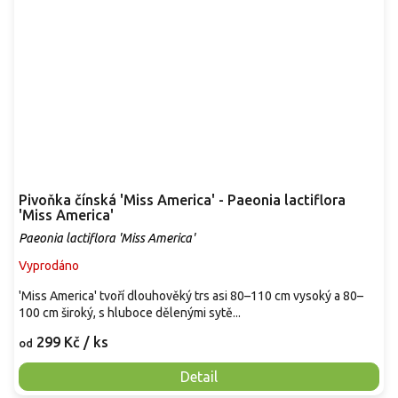
Pivoňka čínská 'Miss America' - Paeonia lactiflora
'Miss America'
Paeonia lactiflora 'Miss America'
Vyprodáno
'Miss America' tvoří dlouhověký trs asi 80–110 cm vysoký a 80–
100 cm široký, s hluboce dělenými sytě...
299 Kč
/ ks
od
Detail