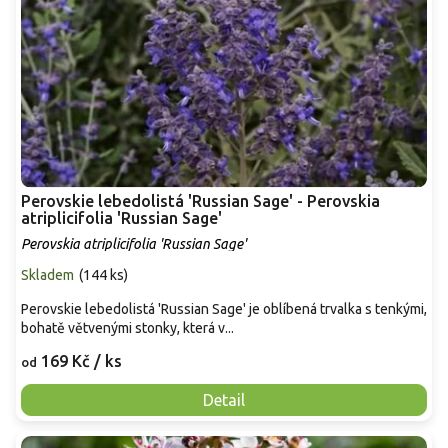
Perovskie lebedolistá 'Russian Sage' - Perovskia
atriplicifolia 'Russian Sage'
Perovskia atriplicifolia 'Russian Sage'
Skladem
(
144 ks
)
Perovskie lebedolistá 'Russian Sage' je oblíbená trvalka s tenkými,
bohatě větvenými stonky, která v...
169 Kč
/ ks
od
Detail