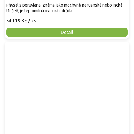
Physalis peruviana, známá jako mochyně peruánská nebo incká
třešeň, je teplomilná ovocná odrůda...
119 Kč
/ ks
od
Detail