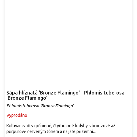
Sápa hlíznatá 'Bronze Flamingo' - Phlomis tuberosa
'Bronze Flamingo'
Phlomis tuberosa 'Bronze Flamingo'
Vyprodáno
Kultivar tvoří vzpřímené, čtyřhranné lodyhy s bronzově až
purpurově červeným tónem a na jaře přízemní...