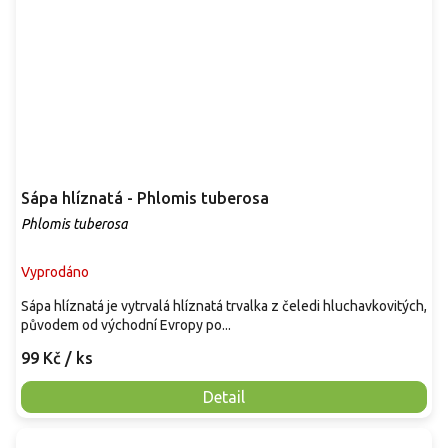
Sápa hlíznatá - Phlomis tuberosa
Phlomis tuberosa
Vyprodáno
Sápa hlíznatá je vytrvalá hlíznatá trvalka z čeledi hluchavkovitých,
původem od východní Evropy po...
99 Kč
/ ks
Detail