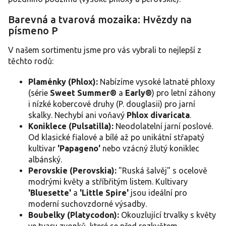
v
ý
Barevná a tvarová mozaika: Hvězdy na
p
písmeno P
i
s
V našem sortimentu jsme pro vás vybrali to nejlepší z
u
těchto rodů:
Plaménky (Phlox):
Nabízíme vysoké latnaté phloxy
(série
Sweet Summer®
a
Early®
) pro letní záhony
i nízké kobercové druhy (P. douglasii) pro jarní
skalky. Nechybí ani voňavý
Phlox divaricata
.
Koniklece (Pulsatilla):
Neodolatelní jarní poslové.
Od klasické fialové a bílé až po unikátní střapatý
kultivar
'Papageno'
nebo vzácný žlutý koniklec
albánský.
Perovskie (Perovskia):
"Ruská šalvěj" s ocelově
modrými květy a stříbřitým listem. Kultivary
'Bluesette'
a
'Little Spire'
jsou ideální pro
moderní suchovzdorné výsadby.
Boubelky (Platycodon):
Okouzlující trvalky s květy