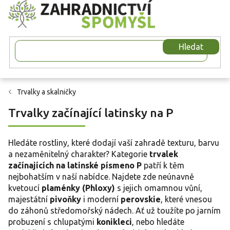
Přejít
na
obsah
Hledat
Trvalky a skalničky
Trvalky začínající latinsky na P
Hledáte rostliny, které dodají vaší zahradě texturu, barvu
a nezaměnitelný charakter? Kategorie
trvalek
začínajících na latinské písmeno P
patří k těm
nejbohatším v naší nabídce. Najdete zde neúnavně
kvetoucí
plaménky (Phloxy)
s jejich omamnou vůní,
majestátní
pivoňky
i moderní
perovskie
, které vnesou
do záhonů středomořský nádech. Ať už toužíte po jarním
probuzení s chlupatými
konikleci
, nebo hledáte