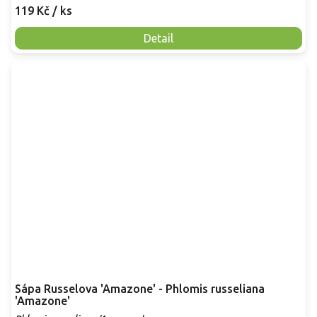
119 Kč
/ ks
Detail
Sápa Russelova 'Amazone' - Phlomis russeliana
'Amazone'