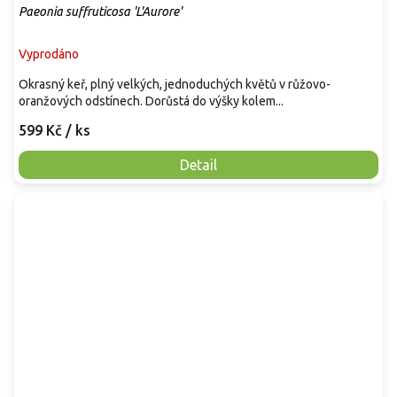
Paeonia suffruticosa 'L'Aurore'
Vyprodáno
Okrasný keř, plný velkých, jednoduchých květů v růžovo-
oranžových odstínech. Dorůstá do výšky kolem...
599 Kč
/ ks
Detail