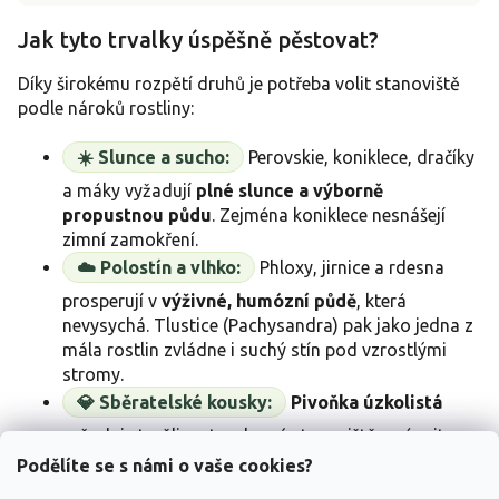
Jak tyto trvalky úspěšně pěstovat?
Díky širokému rozpětí druhů je potřeba volit stanoviště
podle nároků rostliny:
☀️ Slunce a sucho:
Perovskie, koniklece, dračíky
a máky vyžadují
plné slunce a výborně
propustnou půdu
. Zejména koniklece nesnášejí
zimní zamokření.
☁️ Polostín a vlhko:
Phloxy, jirnice a rdesna
prosperují v
výživné, humózní půdě
, která
nevysychá. Tlustice (Pachysandra) pak jako jedna z
mála rostlin zvládne i suchý stín pod vzrostlými
stromy.
💎 Sběratelské kousky:
Pivoňka úzkolistá
vyžaduje trpělivost a slunné stanoviště s vápnitou
půdou – odmění se vám nevídanou jemností listoví,
Podělíte se s námi o vaše cookies?
které připomíná kopr.