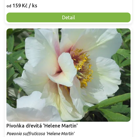
159 Kč
/ ks
od
Detail
Pivoňka dřevitá 'Helene Martin'
Paeonia suffruticosa 'Helene Martin'