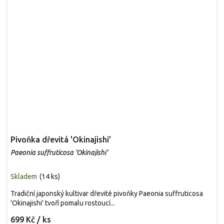
Pivoňka dřevitá 'Okinajishi'
Paeonia suffruticosa 'Okinajishi'
Skladem
(
14 ks
)
Tradiční japonský kultivar dřevité pivoňky Paeonia suffruticosa
'Okinajishi' tvoří pomalu rostoucí...
699 Kč
/ ks