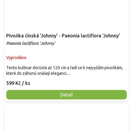
Pivoňka čínská 'Johnny' - Paeonia lactiflora 'Johnny'
Paeonia lactiflora 'Johnny'
Vyprodáno
Tento kultivar dorůstá až 120 cm a řadí se k nejvyšším pivoňkám,
které do záhonů vnášejí eleganci....
599 Kč
/ ks
Detail