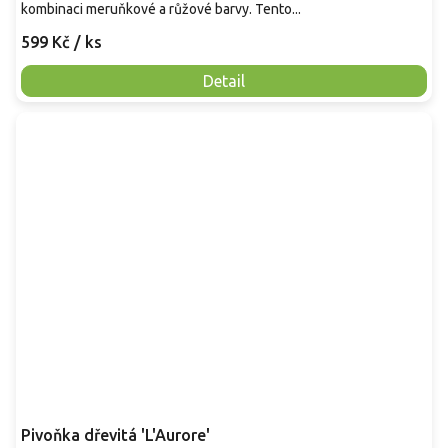
kombinaci meruňkové a růžové barvy. Tento...
599 Kč
/ ks
Detail
Pivoňka dřevitá 'L'Aurore'