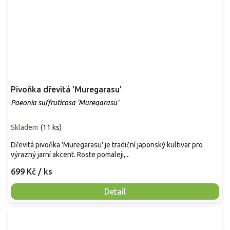
Pivoňka dřevitá 'Muregarasu'
Paeonia suffruticosa 'Muregarasu'
Skladem
(
11 ks
)
Dřevitá pivoňka 'Muregarasu' je tradiční japonský kultivar pro
výrazný jarní akcent. Roste pomaleji,...
699 Kč
/ ks
Detail