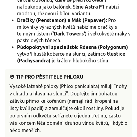
ve tvaru zvonků, které se před rozkvětem
nafouknou jako balónek. Série
Astra F1
nabízí
modrou, růžovou i bílou variantu.
Dračíky (Penstemon) a Mák (Papaver):
Pro
milovníky výrazných květů nabízíme dračíky s
temným listem (
'Dark Towers'
) i velkokvěté máky v
pastelových tónech.
Půdopokryvní specialisté:
Rdesna (Polygonum)
vytvoří husté koberce na slunci, zatímco
tlustice
(Pachysandra)
je králem hlubokého stínu.
🌸 TIP PRO PĚSTITELE PHLOXŮ
Vysoké latnaté phloxy (Phlox paniculata) milují "nohy
v chladu a hlavu na slunci". Dopřejte jim bohatou
zálivku přímo ke kořenům (nemají rádi kropení na
listy kvůli padlí) a zamulčujte okolí rostliny. Pokud je
po prvním odkvětu seříznete o jednu třetinu, často
vás koncem léta odmění druhou vlnou květů, i když o
něco menších.