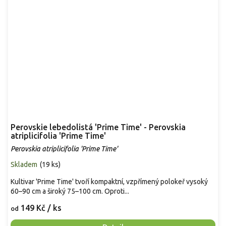
Perovskie lebedolistá 'Prime Time' - Perovskia
atriplicifolia 'Prime Time'
Perovskia atriplicifolia 'Prime Time'
Skladem
(
19 ks
)
Kultivar 'Prime Time' tvoří kompaktní, vzpřímený polokeř vysoký
60–90 cm a široký 75–100 cm. Oproti...
149 Kč
/ ks
od