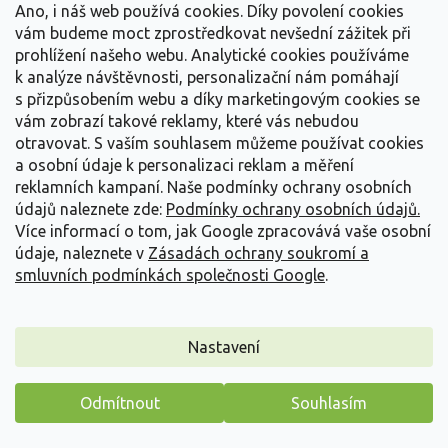
Ano, i náš web používá cookies. Díky povolení cookies
Zkombinujte modré perovskie s růžovými phloxy nebo
vám budeme moct zprostředkovat nevšední zážitek při
bílé boubelky s tmavolistými dračíky pro vytvoření
prohlížení našeho webu. Analytické cookies používáme
vizuálně bohatého a harmonického záhonu.
k analýze návštěvnosti, personalizační nám pomáhají
s přizpůsobením webu a díky marketingovým cookies se
vám zobrazí takové reklamy, které vás nebudou
otravovat.
S vaším souhlasem můžeme používat cookies
Potřebujete poradit?
a osobní údaje k personalizaci reklam a měření
reklamních kampaní. Naše podmínky ochrany osobních
údajů naleznete zde:
Podmínky ochrany osobních údajů.
Kontakt na prodejnu
Více informací o tom, jak Google zpracovává vaše osobní
údaje, naleznete v
Zásadách ochrany soukromí a
smluvních podmínkách společnosti Google
.
POZOR - V LÉTĚ OMEZENY OTEVÍRACÍ
DNY PRODEJNY!
Nastavení
Zahradnictví Spomyšl
Spomyšl 163, 277 05 Spomyšl
Odmítnout
Souhlasím
216 216 019
Máme pro vás malý dárek
PÁ – NE: 8:00 – 18:00