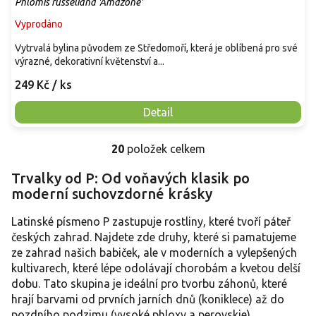
Phlomis russeliana 'Amazone'
Vyprodáno
Vytrvalá bylina původem ze Středomoří, která je oblíbená pro své
výrazné, dekorativní květenství a...
249 Kč
/ ks
Detail
20
položek celkem
O
v
Trvalky od P: Od voňavých klasik po
l
moderní suchovzdorné krásky
á
d
a
Latinské písmeno P zastupuje rostliny, které tvoří páteř
c
českých zahrad. Najdete zde druhy, které si pamatujeme
í
ze zahrad našich babiček, ale v moderních a vylepšených
p
kultivarech, které lépe odolávají chorobám a kvetou delší
r
dobu. Tato skupina je ideální pro tvorbu záhonů, které
v
hrají barvami od prvních jarních dnů (koniklece) až do
k
y
pozdního podzimu (vysoké phloxy a perovskie).