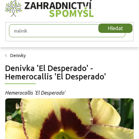
Přejít
na
obsah
Hledat
Denivky
Denivka 'El Desperado' -
Hemerocallis 'El Desperado'
Hemerocallis 'El Desperado'