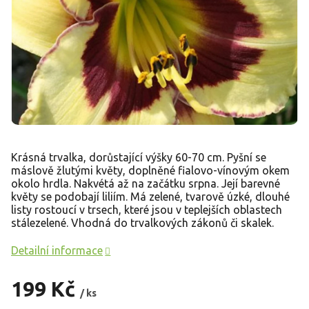
Krásná trvalka, dorůstající výšky 60-70 cm. Pyšní se
máslově žlutými květy, doplněné fialovo-vínovým okem
okolo hrdla. Nakvétá až na začátku srpna. Její barevné
květy se podobají liliím.
Má zelené, tvarově úzké, dlouhé
listy rostoucí v trsech, které jsou v teplejších oblastech
stálezelené. Vhodná do trvalkových zákonů či skalek.
Detailní informace
199 Kč
/ ks