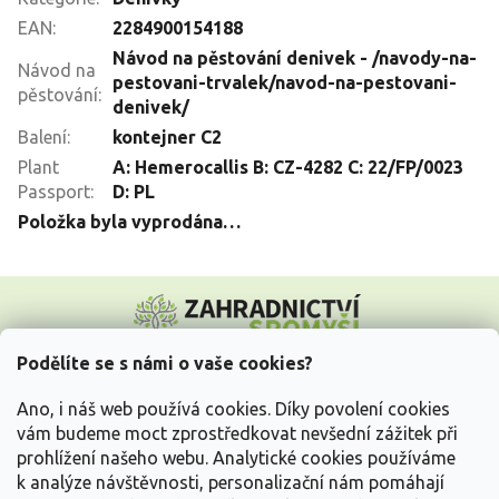
EAN
:
2284900154188
Návod na pěstování denivek - /navody-na-
Návod na
pestovani-trvalek/navod-na-pestovani-
pěstování
:
denivek/
Balení
:
kontejner C2
Plant
A: Hemerocallis B: CZ-4282 C: 22/FP/0023
Passport
:
D: PL
Položka byla vyprodána…
Z
á
p
a
Podělíte se s námi o vaše cookies?
t
Vše o nákupu
í
Ano, i náš web používá cookies. Díky povolení cookies
vám budeme moct zprostředkovat nevšední zážitek při
prohlížení našeho webu. Analytické cookies používáme
Informace pro Vás
k analýze návštěvnosti, personalizační nám pomáhají