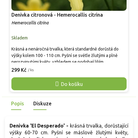
Denivka citronová - Hemerocallis citrina
D
Hemerocallis citrina
H
Skladem
S
Krásná a nenáročná trvalka, která standardně dorůstá do
T
výšky kolem 100 - 110 cm. Pyšní se světle žlutými a plně
7
nerozvinutými květy, vzhledem se podobají liliím.
z
v
299 Kč
2
/ ks
v
V
Do košíku
k
Popis
Diskuze
Denivka 'El Desperado' -
krásná trvalka, dorůstající
výšky 60-70 cm. Pyšní se máslově žlutými květy,