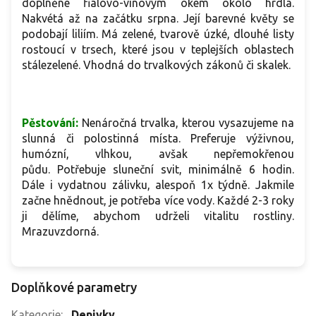
doplněné fialovo-vínovým okem okolo hrdla.
Nakvétá až na začátku srpna. Její barevné květy se
podobají liliím. Má zelené, tvarově úzké, dlouhé listy
rostoucí v trsech, které jsou v teplejších oblastech
stálezelené. Vhodná do trvalkových zákonů či skalek.
Pěstování:
Nenáročná trvalka, kterou vysazujeme na
slunná či polostinná místa. Preferuje výživnou,
humózní, vlhkou, avšak nepřemokřenou
půdu. Potřebuje sluneční svit, minimálně 6 hodin.
Dále i vydatnou zálivku, alespoň 1x týdně. Jakmile
začne hnědnout, je potřeba více vody.
Každé 2-3 roky
ji dělíme, abychom udrželi vitalitu rostliny.
Mrazuvzdorná.
Doplňkové parametry
Kategorie
:
Denivky