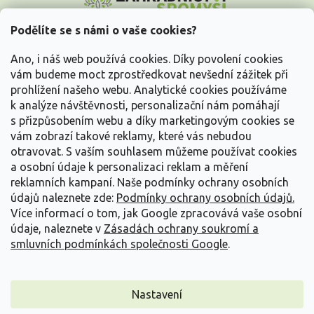
p
a
Podělíte se s námi o vaše cookies?
t
Vše o nákupu
í
Ano, i náš web používá cookies. Díky povolení cookies
vám budeme moct zprostředkovat nevšední zážitek při
prohlížení našeho webu. Analytické cookies používáme
Informace pro Vás
k analýze návštěvnosti, personalizační nám pomáhají
s přizpůsobením webu a díky marketingovým cookies se
Kontakujte nás
vám zobrazí takové reklamy, které vás nebudou
otravovat.
S vaším souhlasem můžeme používat cookies
a osobní údaje k personalizaci reklam a měření
reklamních kampaní. Naše podmínky ochrany osobních
údajů naleznete zde:
Podmínky ochrany osobních údajů.
Více informací o tom, jak Google zpracovává vaše osobní
údaje, naleznete v
Zásadách ochrany soukromí a
smluvních podmínkách společnosti Google
.
Vytvořil Shoptet
Nastavení