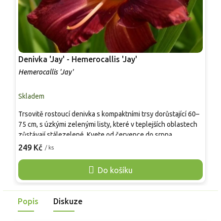
Denivka 'Jay' - Hemerocallis 'Jay'
D
Hemerocallis 'Jay'
H
Skladem
S
Trsovitě rostoucí denivka s kompaktními trsy dorůstající 60–
D
75 cm, s úzkými zelenými listy, které v teplejších oblastech
r
zůstávají stálezelené. Kvete od července do srpna
'
výraznými malinově-červenými květy se sytě žlutým hrdlem,
s
249 Kč
2
/ ks
vytváří dlouhotrvající barevnou dominantu a láká opylovače.
o
Vyniká jako solitér, v nádobách i skupinových záhonech,
o
Do košíku
květy jsou vhodné k řezu.
o
s
l
Popis
Diskuze