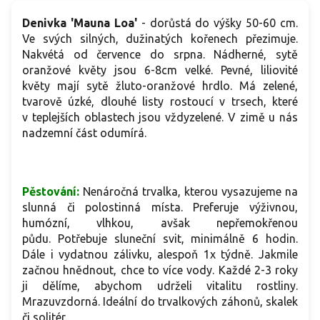
Denivka 'Mauna Loa'
-
dorůstá do výšky 50-60 cm.
Ve svých silných, dužinatých kořenech přezimuje.
Nakvétá od července do srpna. Nádherné, sytě
oranžové květy jsou 6-8cm velké. Pevné, liliovité
květy mají sytě žluto-oranžové hrdlo. Má zelené,
tvarově úzké, dlouhé listy rostoucí v trsech, které
v teplejších oblastech jsou vždyzelené. V zimě u nás
nadzemní část odumírá.
Pěstování:
Nenáročná trvalka, kterou vysazujeme na
slunná či polostinná místa. Preferuje výživnou,
humózní, vlhkou, avšak nepřemokřenou
půdu. Potřebuje sluneční svit, minimálně 6 hodin.
Dále i vydatnou zálivku, alespoň 1x týdně. Jakmile
začnou hnědnout, chce to více vody.
Každé 2-3 roky
ji dělíme, abychom udrželi vitalitu rostliny.
Mrazuvzdorná. Ideální do trvalkových záhonů, skalek
či solitér.