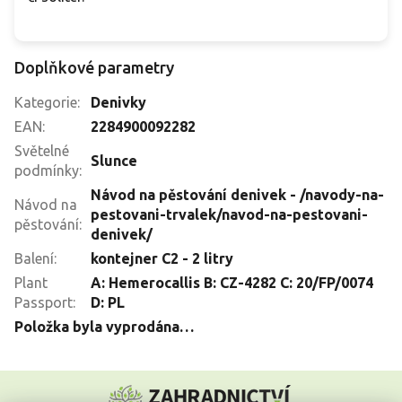
Doplňkové parametry
Kategorie
:
Denivky
EAN
:
2284900092282
Světelné
Slunce
podmínky
:
Návod na pěstování denivek - /navody-na-
Návod na
pestovani-trvalek/navod-na-pestovani-
pěstování
:
denivek/
Balení
:
kontejner C2 - 2 litry
Plant
A: Hemerocallis B: CZ-4282 C: 20/FP/0074
Passport
:
D: PL
Položka byla vyprodána…
Z
á