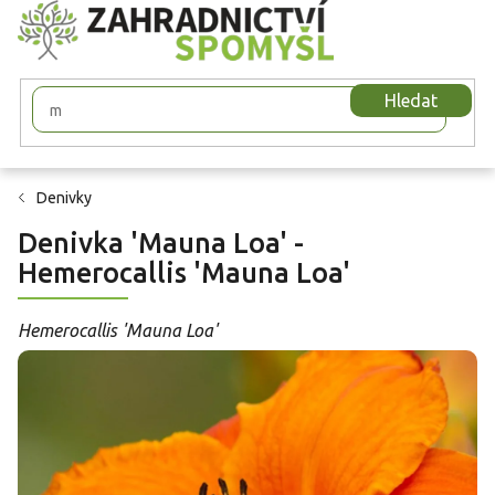
Přejít
na
obsah
Hledat
Denivky
Denivka 'Mauna Loa' -
Hemerocallis 'Mauna Loa'
Hemerocallis 'Mauna Loa'