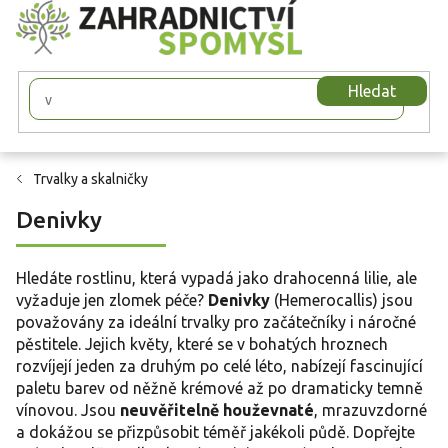
Přejít
na
obsah
Hledat
Trvalky a skalničky
Denivky
Hledáte rostlinu, která vypadá jako drahocenná lilie, ale
vyžaduje jen zlomek péče?
Denivky
(Hemerocallis) jsou
považovány za ideální trvalky pro začátečníky i náročné
pěstitele. Jejich květy, které se v bohatých hroznech
rozvíjejí jeden za druhým po celé léto, nabízejí fascinující
paletu barev od něžně krémové až po dramaticky temně
vínovou. Jsou
neuvěřitelně houževnaté
, mrazuvzdorné
a dokážou se přizpůsobit téměř jakékoli půdě. Dopřejte