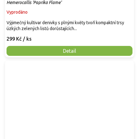
Hemerocallis 'Paprika Flame'
Vyprodáno
Výjimečný kultivar denivky s plnými květy tvoří kompaktní trsy
úzkých zelených listů dorůstajících...
299 Kč
/ ks
Detail