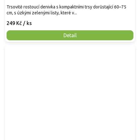
Trsovitě rostoucí denivka s kompaktními trsy dorůstající 60–75
cm, s úzkými zelenými listy, které v...
249 Kč
/ ks
Detail