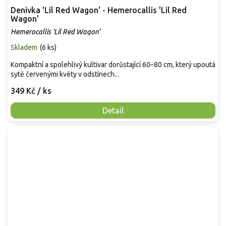
Denivka 'Lil Red Wagon' - Hemerocallis 'Lil Red
Wagon'
Hemerocallis 'Lil Red Wagon'
Skladem
(
6 ks
)
Kompaktní a spolehlivý kultivar dorůstající 60–80 cm, který upoutá
sytě červenými květy v odstínech...
349 Kč
/ ks
Detail