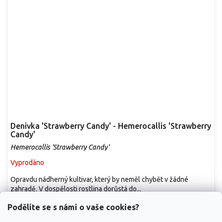
Denivka 'Strawberry Candy' - Hemerocallis 'Strawberry
Candy'
Hemerocallis 'Strawberry Candy'
Vyprodáno
Opravdu nádherný kultivar, který by neměl chybět v žádné
zahradě. V dospělosti rostlina dorůstá do...
299 Kč
/ ks
Podělíte se s námi o vaše cookies?