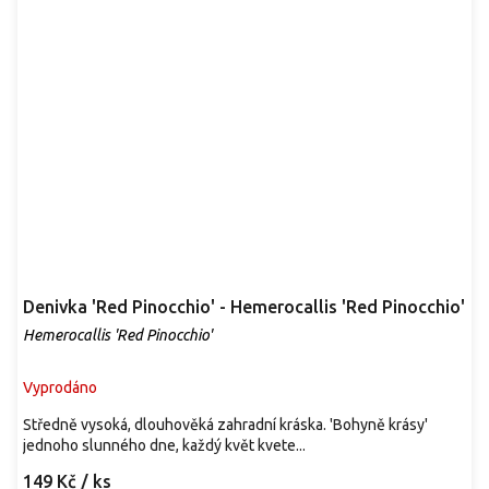
Denivka 'Red Pinocchio' - Hemerocallis 'Red Pinocchio'
Hemerocallis 'Red Pinocchio'
Vyprodáno
Středně vysoká, dlouhověká zahradní kráska. 'Bohyně krásy'
jednoho slunného dne, každý květ kvete...
149 Kč
/ ks