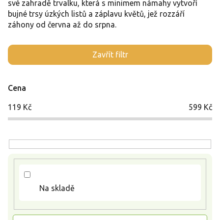
své zahradě trvalku, která s minimem námahy vytvoří
bujné trsy úzkých listů a záplavu květů, jež rozzáří
záhony od června až do srpna.
V
Zavřít filtr
ý
p
i
Cena
s
p
119
Kč
599
Kč
r
o
d
u
k
t
ů
Na skladě