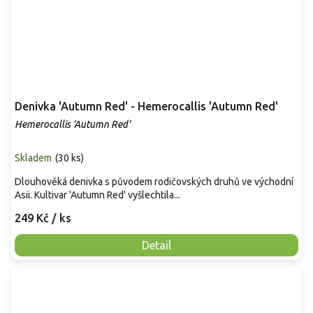
Denivka 'Autumn Red' - Hemerocallis 'Autumn Red'
Hemerocallis 'Autumn Red'
Skladem
(
30 ks
)
Dlouhověká denivka s původem rodičovských druhů ve východní
Asii. Kultivar 'Autumn Red' vyšlechtila...
249 Kč
/ ks
Detail