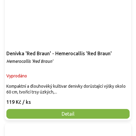
Denivka 'Red Braun' - Hemerocallis 'Red Braun'
Hemerocallis 'Red Braun'
Vyprodáno
Kompaktní a dlouhověký kultivar denivky dorůstající výšky okolo
60 cm, tvořící trsy úzkých,...
119 Kč
/ ks
Detail