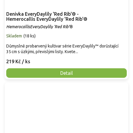
Denivka EveryDaylily 'Red Rib'® -
Hemerocallis EveryDaylily 'Red Rib'®
HemerocallisEveryDaylily 'Red Rib'®
Skladem
(
18 ks
)
Důmyslně probarvený kultivar série EveryDaylily™ dorůstající
35 cm s úzkými, převislými listy. Kvete...
219 Kč
/ ks
Detail