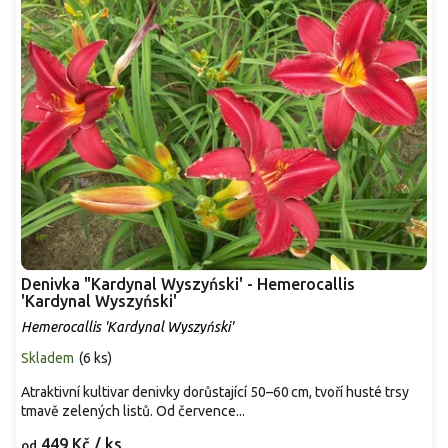
Denivka "Kardynal Wyszyński' - Hemerocallis
'Kardynal Wyszyński'
Hemerocallis 'Kardynal Wyszyński'
Skladem
(
6 ks
)
Atraktivní kultivar denivky dorůstající 50–60 cm, tvoří husté trsy
tmavě zelených listů. Od července...
449 Kč
/ ks
od