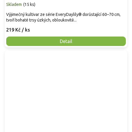
Skladem
(
15 ks
)
Výjimečný kultivar ze série EveryDaylily® dorůstající 60–70 cm,
tvoří bohaté trsy úzkých, obloukovitě...
219 Kč
/ ks
Detail