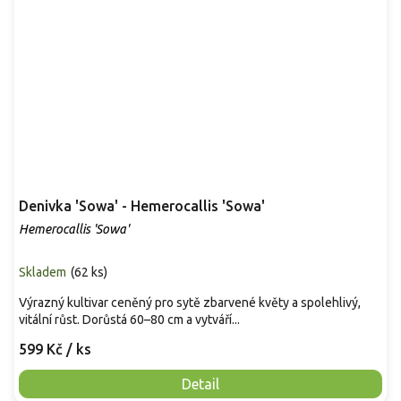
Denivka 'Sowa' - Hemerocallis 'Sowa'
Hemerocallis 'Sowa'
Skladem
(
62 ks
)
Výrazný kultivar ceněný pro sytě zbarvené květy a spolehlivý,
vitální růst. Dorůstá 60–80 cm a vytváří...
599 Kč
/ ks
Detail