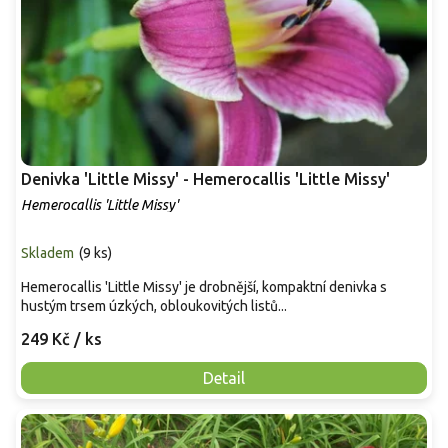
Denivka 'Little Missy' - Hemerocallis 'Little Missy'
Hemerocallis 'Little Missy'
Skladem
(
9 ks
)
Hemerocallis 'Little Missy' je drobnější, kompaktní denivka s
hustým trsem úzkých, obloukovitých listů...
249 Kč
/ ks
Detail