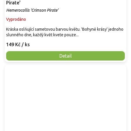
Pirate'
Hemerocallis 'Crimson Pirate'
Vyprodáno
Kráska oslňující sametovou barvou květu. 'Bohyně krásy' jednoho
slunného dne, každý květ kvete pouze...
149 Kč
/ ks
Detail