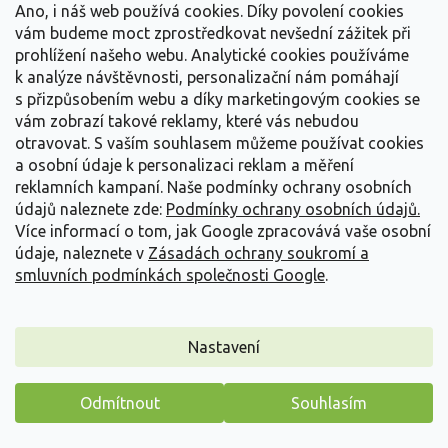
Detail
Ano, i náš web používá cookies. Díky povolení cookies
vám budeme moct zprostředkovat nevšední zážitek při
prohlížení našeho webu. Analytické cookies používáme
k analýze návštěvnosti, personalizační nám pomáhají
s přizpůsobením webu a díky marketingovým cookies se
vám zobrazí takové reklamy, které vás nebudou
otravovat.
S vaším souhlasem můžeme používat cookies
a osobní údaje k personalizaci reklam a měření
reklamních kampaní. Naše podmínky ochrany osobních
údajů naleznete zde:
Podmínky ochrany osobních údajů.
Více informací o tom, jak Google zpracovává vaše osobní
údaje, naleznete v
Zásadách ochrany soukromí a
smluvních podmínkách společnosti Google
.
Nastavení
Denivka 'Tigger'
Hemerocallis 'Tigger'
Odmítnout
Souhlasím
Máme pro vás malý dárek
Vyprodáno