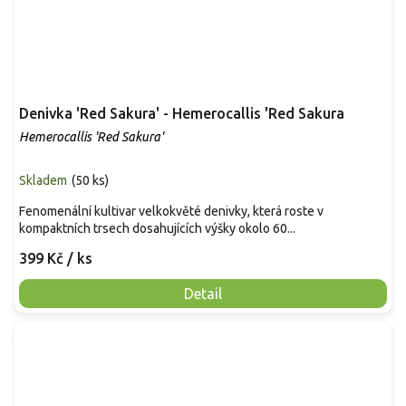
Denivka 'Red Sakura' - Hemerocallis 'Red Sakura
Hemerocallis 'Red Sakura'
Skladem
(
50 ks
)
Fenomenální kultivar velkokvěté denivky, která roste v
kompaktních trsech dosahujících výšky okolo 60...
399 Kč
/ ks
Detail