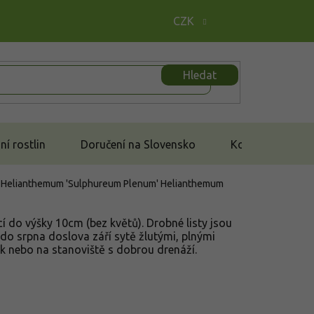
CZK
Hledat
í rostlin
Doručení na Slovensko
Kontakt
- Helianthemum 'Sulphureum Plenum'
Helianthemum
í do výšky 10cm (bez květů). Drobné listy jsou
 do srpna doslova září sytě žlutými, plnými
ek nebo na stanoviště s dobrou drenáží.