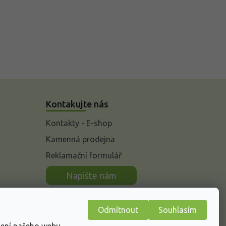
Kontakujte nás
Kontakty - E-shop
Kamenná prodejna
Reklamační formulář
n
Napište nám
Odmítnout
Souhlasím