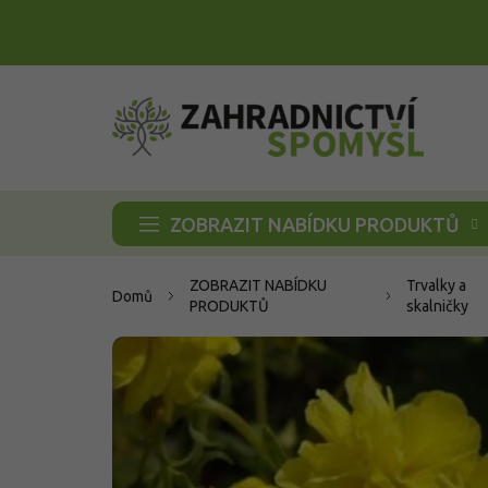
Přejít
na
obsah
ZOBRAZIT NABÍDKU PRODUKTŮ
ZOBRAZIT NABÍDKU
Trvalky a
Domů
PRODUKTŮ
skalničky