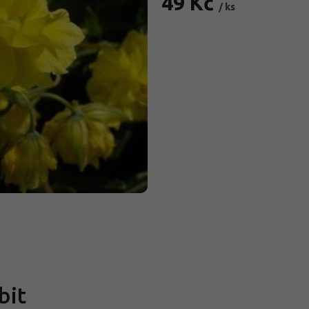
49 Kč
/ ks
Měrná
cena:
bit