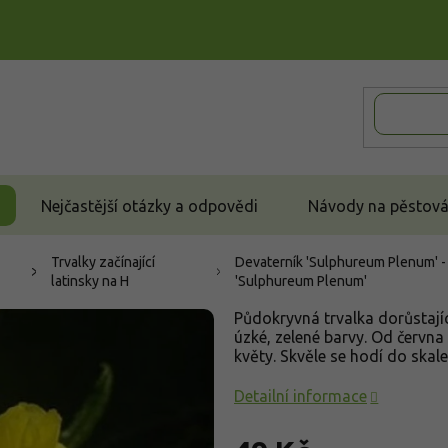
Nejčastější otázky a odpovědi
Návody na pěstován
Trvalky začínající
Devaterník 'Sulphureum Plenum' 
latinsky na H
'Sulphureum Plenum'
Půdokryvná trvalka dorůstajíc
úzké, zelené barvy. Od června
květy. Skvěle se hodí do skal
Detailní informace