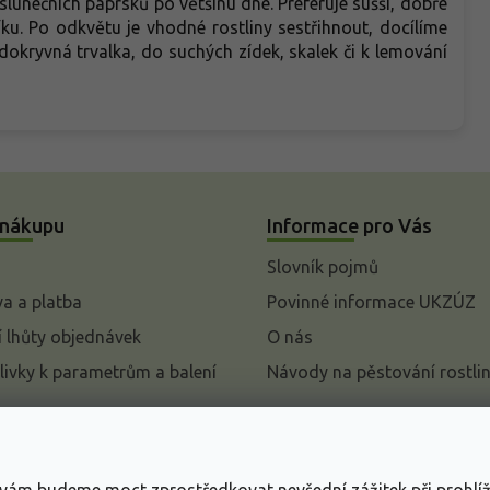
lunečních paprsků po většinu dne. Preferuje sušší, dobře
. Po odkvětu je vhodné rostliny sestřihnout, docílíme
okryvná trvalka, do suchých zídek, skalek či k lemování
 nákupu
Informace pro Vás
Slovník pojmů
a a platba
Povinné informace UKZÚZ
 lhůty objednávek
O nás
livky k parametrům a balení
Návody na pěstování rostli
pení od kupní smlouvy
mace