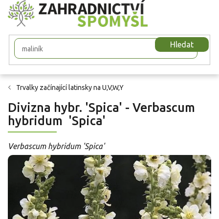
Přejít
na
obsah
Hledat
Trvalky začínající latinsky na U,V,W,Y
Divizna hybr. 'Spica' - Verbascum
hybridum 'Spica'
Verbascum hybridum 'Spica'