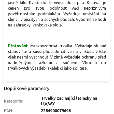
jasně bílé. Kvete do července do srpna. Kultivar je
ceněn pro svou odolnost vůči nepříznivým
povětrnostním podmínkám. Vyžaduje umístění na
slunci, v písčitých a suchých půdách. Výborně se hodí
na zahrádky, venkovská sídla.
Pěstování:
Mrazuvzdorná trvalka. Vyžaduje slunné
stanoviště a sušší půdu. Je citlivá na vlhkost, v létě
však nesmí vyschnout. V zimě vyžaduje ochranu před
nadměrnými srážkami a sněhem. Vhodná do
trvalkových výsadeb, skalek či jako solitéra.
Doplňkové parametry
Trvalky začínající latinsky na
Kategorie
:
U,V,W,Y
EAN
:
2284900079696