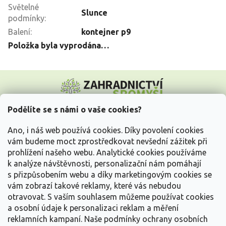
Světelné
Slunce
podmínky
:
Balení
:
kontejner p9
Položka byla vyprodána…
Z
á
p
a
Podělíte se s námi o vaše cookies?
t
Vše o nákupu
í
Ano, i náš web používá cookies. Díky povolení cookies
vám budeme moct zprostředkovat nevšední zážitek při
prohlížení našeho webu. Analytické cookies používáme
Informace pro Vás
k analýze návštěvnosti, personalizační nám pomáhají
s přizpůsobením webu a díky marketingovým cookies se
Kontakujte nás
vám zobrazí takové reklamy, které vás nebudou
otravovat.
S vaším souhlasem můžeme používat cookies
a osobní údaje k personalizaci reklam a měření
reklamních kampaní. Naše podmínky ochrany osobních