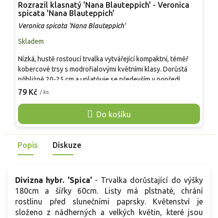
Rozrazil klasnatý 'Nana Blauteppich' - Veronica
B
spicata 'Nana Blauteppich'
V
Veronica spicata 'Nana Blauteppich'
Skladem
S
Nízká, hustě rostoucí trvalka vytvářející kompaktní, téměř
O
kobercové trsy s modrofialovými květními klasy. Dorůstá
s
přibližně 20-25 cm a uplatňuje se především v popředí
č
trvalkových záhonů, ve skalkách, na okrajích cest i ve
v
79 Kč
8
/ ks
štěrkových výsadbách. Kvete spolehlivě od června do
N
července a zachovává úhledný tvar po celou sezónu. Oproti
j
Do košíku
vyšším kultivarům vyniká nízkým růstem, dobrou odolností
p
vůči suchu a snadnou kombinovatelností.
v
Popis
Diskuze
Divizna hybr. 'Spica'
- Trvalka dorůstající do výšky
180cm a šířky 60cm. Listy má plstnaté, chrání
rostlinu před slunečními paprsky. Květenství je
složeno z nádherných a velkých květin, které jsou