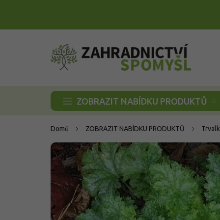
Přejít
na
obsah
ZOBRAZIT NABÍDKU PRODUKTŮ
Domů
ZOBRAZIT NABÍDKU PRODUKTŮ
Trvalk