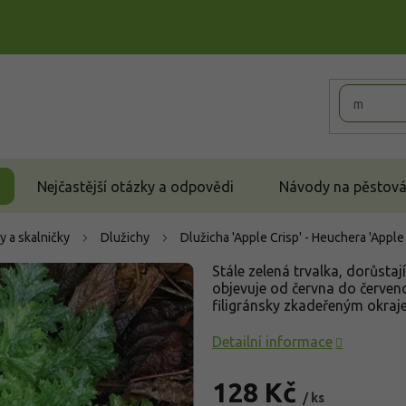
Nejčastější otázky a odpovědi
Návody na pěstován
y a skalničky
Dlužichy
Dlužicha 'Apple Crisp' - Heuchera 'Apple
Stále zelená trvalka, dorůstají
objevuje od června do červenc
filigránsky zkadeřeným okraj
Detailní informace
128 Kč
/ ks