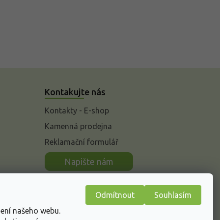
Kontakujte nás
Kontakty - E-shop
Kamenná prodejna
Reklamační formulář
n
Napište nám
Odmítnout
Souhlasím
žení našeho webu.