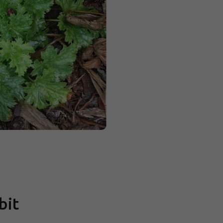
Měrná
cena:
bit