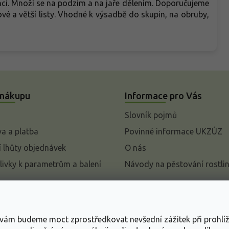
unci. Množí se na podzim a na jaře dělením. Doporučujeme
 nové a větší listy. Vhodné k výsadbě do skupin, na obruby,
 nákupu
Informace pro Vás
Slovník pojmů
a a platba
Povinné informace UKZÚZ
 lhůty objednávek
O nás
livky k parametrům a balení
Návody na pěstování rostli
pení od kupní smlouvy
mace
s vám budeme moct zprostředkovat nevšední zážitek při prohlí
ace o ochraně osobních