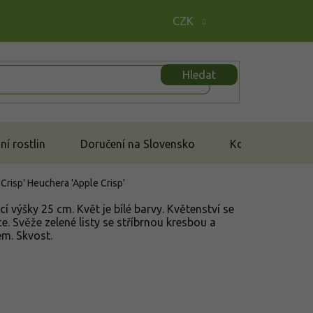
CZK
Hledat
í rostlin
Doručení na Slovensko
Kontakt
 Crisp'
Heuchera 'Apple Crisp'
cí výšky 25 cm. Květ je bílé barvy. Květenství se
e. Svěže zelené listy se stříbrnou kresbou a
em. Skvost.