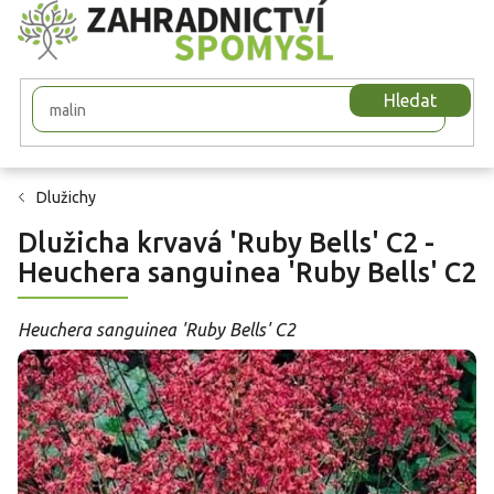
Přejít
na
obsah
Hledat
Dlužichy
Dlužicha krvavá 'Ruby Bells' C2 -
Heuchera sanguinea 'Ruby Bells' C2
Heuchera sanguinea 'Ruby Bells' C2