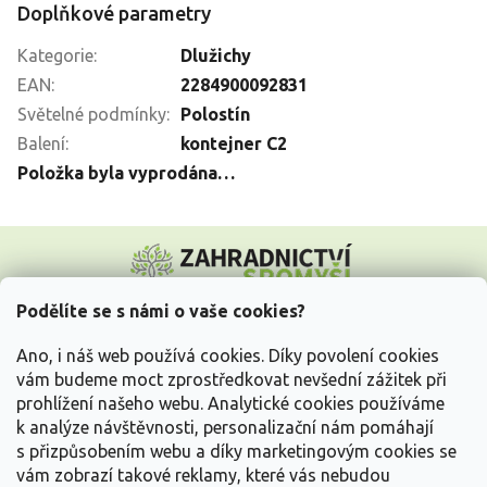
Doplňkové parametry
Kategorie
:
Dlužichy
EAN
:
2284900092831
Světelné podmínky
:
Polostín
Balení
:
kontejner C2
Položka byla vyprodána…
Z
á
p
a
Podělíte se s námi o vaše cookies?
t
Vše o nákupu
í
Ano, i náš web používá cookies. Díky povolení cookies
vám budeme moct zprostředkovat nevšední zážitek při
prohlížení našeho webu. Analytické cookies používáme
Informace pro Vás
k analýze návštěvnosti, personalizační nám pomáhají
s přizpůsobením webu a díky marketingovým cookies se
Kontakujte nás
vám zobrazí takové reklamy, které vás nebudou