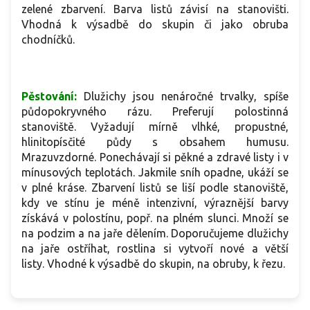
zelené zbarvení. Barva listů závisí na stanovišti.
Vhodná k výsadbě do skupin či jako obruba
chodníčků.
Pěstování:
Dlužichy jsou nenáročné trvalky, spíše
půdopokryvného rázu. Preferují polostinná
stanoviště. Vyžadují mírně vlhké, propustné,
hlinitopísčité půdy s obsahem humusu.
Mrazuvzdorné. Ponechávají si pěkné a zdravé listy i v
mínusových teplotách. Jakmile sníh opadne, ukáží se
v plné kráse. Zbarvení listů se liší podle stanoviště,
kdy ve stínu je méně intenzivní, výraznější barvy
získává v polostínu, popř. na plném slunci. Množí se
na podzim a na jaře dělením. Doporučujeme dlužichy
na jaře ostříhat, rostlina si vytvoří nové a větší
listy. Vhodné k výsadbě do skupin, na obruby, k řezu.