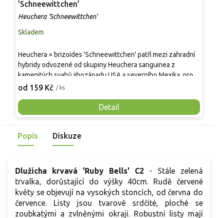
'Schneewittchen'
'
Heuchera 'Schneewittchen'
H
Skladem
S
Heuchera × brizoides 'Schneewittchen' patří mezi zahradní
K
hybridy odvozené od skupiny Heuchera sanguinea z
H
kamenitých svahů jihozápadu USA a severního Mexika, proto
c
vyžaduje propustnou půdu. Tvoří hustý bochánek tmavě
L
od 159 Kč
o
/ ks
zelených, okrouhle až srdčitých listů, často částečně
v
stálezelených. Trs mívá 25–30 cm × 30–40 cm. V červnu a
j
Detail
červenci nese na 50–60 cm stvolech řídké laty drobných
s
bílých zvonků bez vůně, cenných pro opylovače i do vazeb.
z
Popis
Diskuze
V polostínu ladí s bohyškami, kapradinami a travinami.
r
t
Dlužicha krvavá 'Ruby Bells' C2
- Stále zelená
trvalka, dorůstající do výšky 40cm. Rudě červené
květy se objevují na vysokých stoncích, od června do
července. Listy jsou tvarově srdčité, ploché se
zoubkatými a zvlněnými okraji. Robustní listy mají