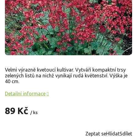
Velmi výrazně kvetoucí kultivar. Vytváří kompaktní trsy
zelených listů na nichž vynikají rudá květenství. Výška je
40 cm.
Detailní informace
89 Kč
/ ks
Měrná
cena:
Zeptat se
Hlídat
Sdílet